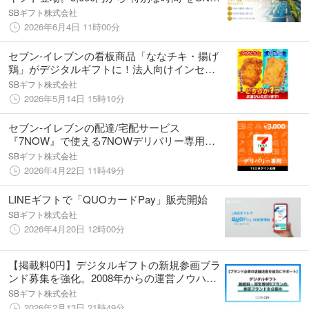
で贈れる「一休.comで使えるクーポン」を販
SBギフト株式会社
売開始
2026年6月4日 11時00分
セブン‐イレブンの看板商品「ななチキ・揚げ
鶏」がデジタルギフトに！法人向けインセン
ティブ需要に応えラインアップを拡充
SBギフト株式会社
2026年5月14日 15時10分
セブン‐イレブンの配達/宅配サービス
『7NOW』で使える7NOWデリバリー専用ク
ーポンを「LINEギフト」にて販売開始
SBギフト株式会社
2026年4月22日 11時49分
LINEギフトで「QUOカードPay」販売開始
SBギフト株式会社
2026年4月20日 12時00分
【掲載料0円】デジタルギフトの新規参画ブラ
ンド募集を強化。2008年からの運営ノウハウ
で、全国の店舗への送客とブランド認知拡大
SBギフト株式会社
を支援
2026年2月13日 21時49分