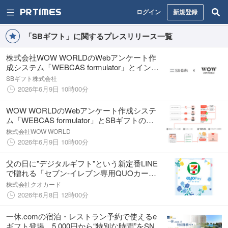
ログイン
新規登録
「SBギフト」に関するプレスリリース一覧
株式会社WOW WORLDのWebアンケート作
成システム「WEBCAS formulator」とインス
タントウィンシステム「Webキャンペーンシ
SBギフト株式会社
ステム」を連携
2026年6月9日 10時00分
WOW WORLDのWebアンケート作成システ
ム「WEBCAS formulator」とSBギフトの
「Webキャンペーンシステム（インスタント
株式会社WOW WORLD
ウィン機能）」が連携
2026年6月9日 10時00分
父の日に"デジタルギフト"という新定番LINE
で贈れる「セブン‐イレブン専用QUOカード
Pay」に花柄の限定デザインが登場
株式会社クオカード
2026年6月8日 12時00分
一休.comの宿泊・レストラン予約で使えるe
ギフト登場。5,000円から“特別な時間”をSNS