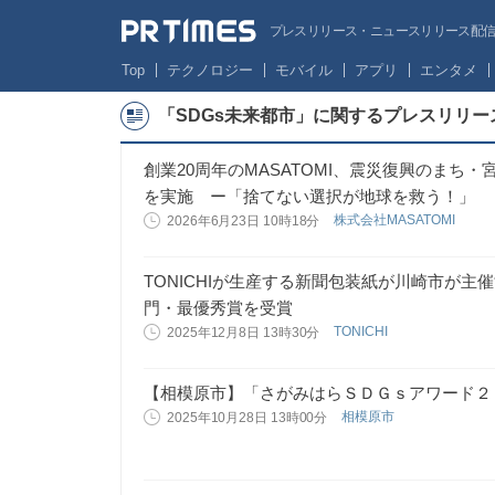
プレスリリース・ニュースリリース配信サー
Top
テクノロジー
モバイル
アプリ
エンタメ
「SDGs未来都市」に関するプレスリリー
創業20周年のMASATOMI、震災復興のまち
を実施 ー「捨てない選択が地球を救う！」
株式会社MASATOMI
2026年6月23日 10時18分
TONICHIが生産する新聞包装紙が川崎市が主催
門・最優秀賞を受賞
TONICHI
2025年12月8日 13時30分
【相模原市】「さがみはらＳＤＧｓアワード２
相模原市
2025年10月28日 13時00分