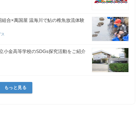
組合×萬国屋 温海川で鮎の稚魚放流体験
グス
県立小金高等学校のSDGs探究活動をご紹介
もっと見る