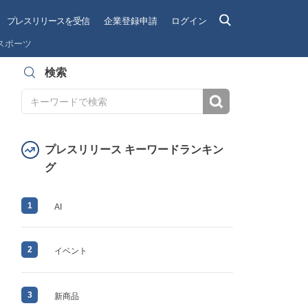
プレスリリースを受信
企業登録申請
ログイン
スポーツ
検索
検索
プレスリリース キーワードランキン
グ
1
AI
2
イベント
3
新商品