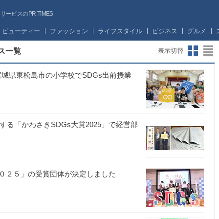
ビスのPR TIMES
ビューティー
ファッション
ライフスタイル
ビジネス
グルメ
ス一覧
表示切替
・宮城県東松島市の小学校でSDGs出前授業
する「かわさきSDGs大賞2025」で経営部
０２５」の受賞団体が決定しました