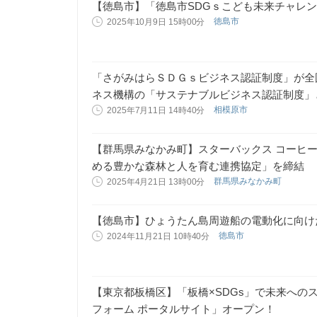
【徳島市】「徳島市SDGｓこども未来チャレ
徳島市
2025年10月9日 15時00分
「さがみはらＳＤＧｓビジネス認証制度」が全
ネス機構の「サステナブルビジネス認証制度」
相模原市
2025年7月11日 14時40分
【群馬県みなかみ町】スターバックス コーヒ
める豊かな森林と人を育む連携協定」を締結
群馬県みなかみ町
2025年4月21日 13時00分
【徳島市】ひょうたん島周遊船の電動化に向け
徳島市
2024年11月21日 10時40分
【東京都板橋区】「板橋×SDGs」で未来への
フォーム ポータルサイト」オープン！