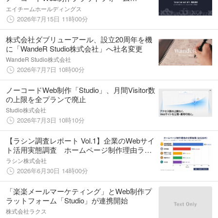
「Studio」と機能連携！
エイチームホールディングス
2026年7月15日 11時00分
株式会社ダブリューアール、設立20周年を機
に「WandeR Studio株式会社」へ社名変更
WandeR Studio株式会社
2026年7月7日 10時00分
ノーコードWeb制作「Studio」、月間Visitor数
の上限を全プランで廃止
Studio株式会社
2026年7月3日 10時10分
【ラシン調査レポート Vol.1】企業のWebサイ
ト活用実態調査 ホームページ制作理由ラン
キングを公開 最多は「新規顧客獲得・認知
ラシン株式会社
拡大」、採用強化も2位にランクイン
2026年6月30日 14時00分
「楽楽メールマーケティング」とWeb制作プ
ラットフォーム「Studio」が連携開始
株式会社ラクス