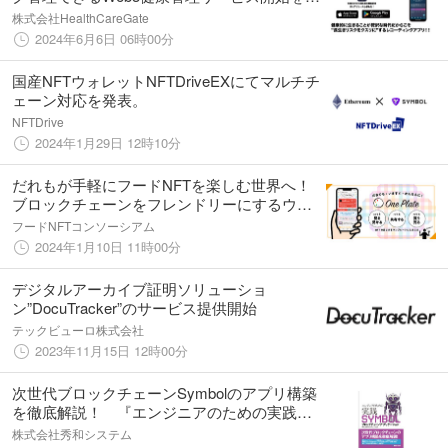
表！
株式会社HealthCareGate
2024年6月6日 06時00分
国産NFTウォレットNFTDriveEXにてマルチチ
ェーン対応を発表。
NFTDrive
2024年1月29日 12時10分
だれもが手軽にフードNFTを楽しむ世界へ！
ブロックチェーンをフレンドリーにするウェ
ブアプリ「ONEPLATE」をローンチ
フードNFTコンソーシアム
2024年1月10日 11時00分
デジタルアーカイブ証明ソリューショ
ン”DocuTracker”のサービス提供開始
テックビューロ株式会社
2023年11月15日 12時00分
次世代ブロックチェーンSymbolのアプリ構築
を徹底解説！ 『エンジニアのための実践
SYMBOLブロックチェーンアプリケーショ
株式会社秀和システム