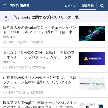
ログイン
新規登録
「Symbol」に関するプレスリリース一覧
日本最大級のSymbolブロックチェーンイベン
ト「XYMPOSIUM 2025」9月19日（金）東京
にて開催決定
NEMTUS
2025年8月25日 09時00分
まもなく「CHRONOTH」始動！世界初のフ
ルオンチェーンブログシステムがデータ保存
の未来を変える
NFTDrive
2024年12月30日 07時00分
西都速記株式会社と株式会社NFTDrive、ブロ
ックチェーン技術を活用したリアルタイム字
幕連携入力システムの実証実験を開始
NFTDrive
2024年9月24日 12時00分
服薬アプリ"DrugN”、健康を推し活化しストッ
ク管理できるWeb3健康管理サービス開始を発