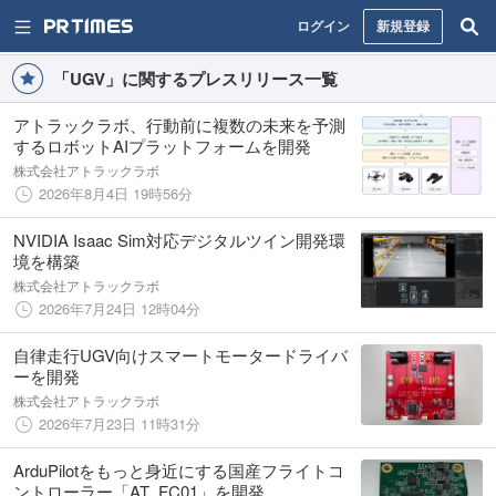
ログイン
新規登録
「UGV」に関するプレスリリース一覧
アトラックラボ、行動前に複数の未来を予測
するロボットAIプラットフォームを開発
株式会社アトラックラボ
2026年8月4日 19時56分
NVIDIA Isaac Sim対応デジタルツイン開発環
境を構築
株式会社アトラックラボ
2026年7月24日 12時04分
自律走行UGV向けスマートモータードライバ
ーを開発
株式会社アトラックラボ
2026年7月23日 11時31分
ArduPilotをもっと身近にする国産フライトコ
ントローラー「AT_FC01」を開発