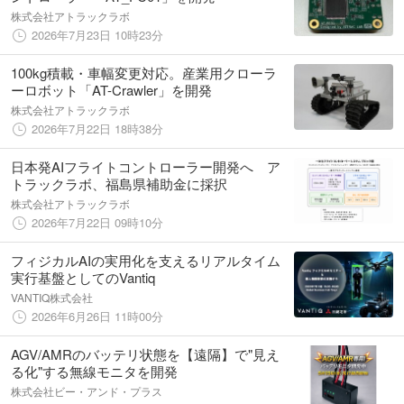
株式会社アトラックラボ
2026年7月23日 10時23分
100kg積載・車幅変更対応。産業用クローラ
ーロボット「AT-Crawler」を開発
株式会社アトラックラボ
2026年7月22日 18時38分
日本発AIフライトコントローラー開発へ ア
トラックラボ、福島県補助金に採択
株式会社アトラックラボ
2026年7月22日 09時10分
フィジカルAIの実用化を支えるリアルタイム
実行基盤としてのVantiq
VANTIQ株式会社
2026年6月26日 11時00分
AGV/AMRのバッテリ状態を【遠隔】で"見え
る化"する無線モニタを開発
株式会社ビー・アンド・プラス