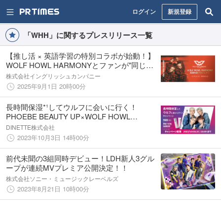
ログイン
新規登録
「WHH」に関するプレスリリース一覧
【推し活 × 英語学習の特別コラボが始動！】
WOLF HOWL HARMONYとファンが"同じ時
を駆け抜ける"新体験
株式会社イングリッシュカンパニー
2025年9月1日 20時00分
長時間保湿*¹してウルフに会いに行く！
PHOEBE BEAUTY UP×WOLF HOWL
HARMONYキャンペーンが2023年10月3日
DINETTE株式会社
（火）よりスタート
2023年10月3日 14時00分
前代未聞の3組同時デビュー！LDH新人3グル
ープが連続MVプレミア公開決定！！
株式会社ソニー・ミュージックレーベルズ
2023年8月21日 10時00分