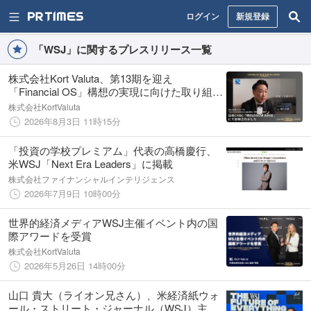
ログイン
新規登録
「WSJ」に関するプレスリリース一覧
株式会社Kort Valuta、第13期を迎え
「Financial OS」構想の実現に向けた取り組み
をさらに推進
株式会社KortValuta
2026年8月3日 11時15分
「投資の学校プレミアム」代表の高橋慶行、
米WSJ「Next Era Leaders」に掲載
株式会社ファイナンシャルインテリジェンス
2026年7月9日 10時00分
世界的経済メディアWSJ主催イベント内の国
際アワードを受賞
株式会社KortValuta
2026年5月26日 14時00分
山口 貴大（ライオン兄さん）、米経済紙ウォ
ール・ストリート・ジャーナル（WSJ）主催