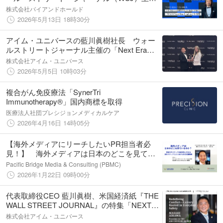
のイベントに登壇
株式会社バイアンドホールド
2026年5月13日 18時30分
アイム・ユニバースの藍川眞樹社長 ウォー
ルストリートジャーナル主催の「Next Era
Leader's」授賞式に参加
株式会社アイム・ユニバース
2026年5月5日 10時03分
複合がん免疫療法「SynerTri
Immunotherapy®」国内商標を取得
医療法人社団プレシジョンメディカルケア
2026年4月16日 14時05分
【海外メディアにリーチしたいPR担当者必
見！】 海外メディアは日本のどこを見てい
るのか？ PBMC グローバルメディアセミナ
Pacific Bridge Media & Consulting (PBMC)
ー、１月２９日にオンラインで開催
2026年1月22日 09時00分
代表取締役CEO 藍川眞樹、米国経済紙『THE
WALL STREET JOURNAL』の特集「NEXT
ERA LEADERS × WSJ」に選出
株式会社アイム・ユニバース