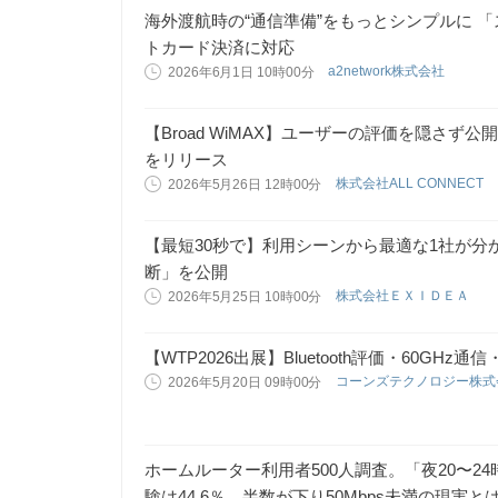
海外渡航時の“通信準備”をもっとシンプルに 「
トカード決済に対応
a2network株式会社
2026年6月1日 10時00分
【Broad WiMAX】ユーザーの評価を隠さず
をリリース
株式会社ALL CONNECT
2026年5月26日 12時00分
【最短30秒で】利用シーンから最適な1社が分か
断」を公開
株式会社ＥＸＩＤＥＡ
2026年5月25日 10時00分
【WTP2026出展】Bluetooth評価・60GHz
コーンズテクノロジー株
2026年5月20日 09時00分
ホームルーター利用者500人調査。「夜20〜24
験は44.6％。半数が下り50Mbps未満の現実と