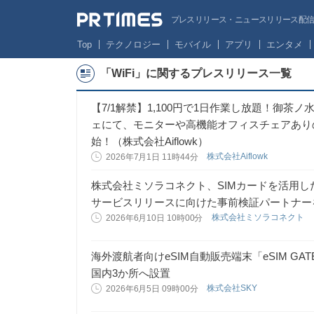
プレスリリース・ニュースリリース配信サー
Top
テクノロジー
モバイル
アプリ
エンタメ
「WiFi」に関するプレスリリース一覧
【7/1解禁】1,100円で1日作業し放題！御
ェにて、モニターや高機能オフィスチェアあり
始！（株式会社Aiflowk）
株式会社Aiflowk
2026年7月1日 11時44分
株式会社ミソラコネクト、SIMカードを活用し
サービスリリースに向けた事前検証パートナー
株式会社ミソラコネクト
2026年6月10日 10時00分
海外渡航者向けeSIM自動販売端末「eSIM G
国内3か所へ設置
株式会社SKY
2026年6月5日 09時00分