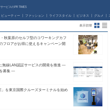
ビスのPR TIMES
ビューティー
ファッション
ライフスタイル
ビジネス
グルメ
表示切替
茶ノ水・秋葉原のセルフ型のコワーキングカフ
のフロアがお得に使えるキャンペーン開
た無線LAN認証サービスの開発を推進 ―
を募集 ―
ATE」を東京国際クルーズターミナルを始め