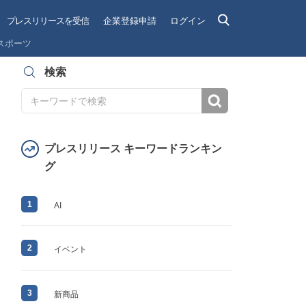
プレスリリースを受信
企業登録申請
ログイン
スポーツ
検索
検索
プレスリリース キーワードランキン
グ
1
AI
2
イベント
3
新商品