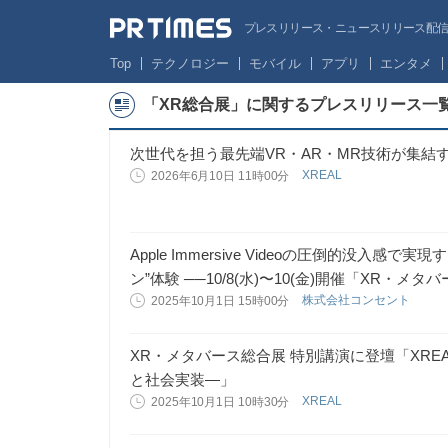
プレスリリース・ニュースリリース配信サー
Top
テクノロジー
モバイル
アプリ
エンタメ
「XR総合展」に関するプレスリリース一
次世代を担う最先端VR・AR・MR技術が集結
XREAL
2026年6月10日 11時00分
Apple Immersive Videoの圧倒的没入
ン”体験 ──10/8(水)〜10(金)開催「XR・
株式会社コンセント
2025年10月1日 15時00分
XR・メタバース総合展 特別講演に登壇「XRE
と社会実装―」
XREAL
2025年10月1日 10時30分