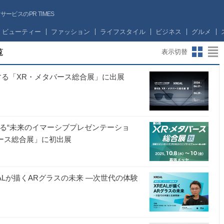
ビスのPR TIMES
ビューティー
ファッション
ライフスタイル
ビジネス
グルメ
覧
表示切替
する「XR・メタバース総合展」に出展
感で実現する“未来のイマーシブプレゼンテーショ
メタバース総合展」に初出展
ALが描くARグラスの未来 ―次世代の体験