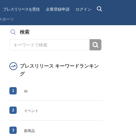
プレスリリースを受信
企業登録申請
ログイン
スポーツ
検索
検索
プレスリリース キーワードランキン
グ
1
AI
2
イベント
3
新商品