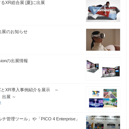
XR総合展 [夏]に出展
」出展のお知らせ
sionの出展情報
露とXR導入事例紹介を展示 ～
」出展 ～
社
理ツール」や「PICO 4 Enterprise」