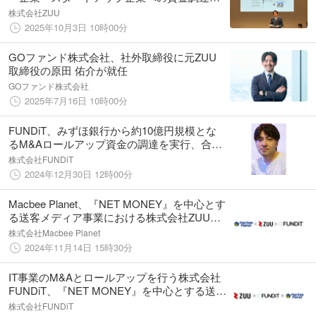
事業成長支援で参画
株式会社ZUU
2025年10月3日 10時00分
GOファンド株式会社、社外取締役に元ZUU
取締役の原田 佑介が就任
GOファンド株式会社
2025年7月16日 10時00分
FUNDiT、みずほ銀行から約10億円規模とな
るM&Aロールアップ資金の調達を実行、合わ
せて事業会社を対象とするシリーズBラウン
株式会社FUNDiT
ドの資金調達を完了
2024年12月30日 12時00分
Macbee Planet、『NET MONEY』を中心とす
る送客メディア事業における株式会社ZUU、
株式会社FUNDiTとの合弁会社「株式会社NET
株式会社Macbee Planet
MONEY」設立のお知らせ
2024年11月14日 15時30分
IT事業のM&Aとロールアップを⾏う株式会社
FUNDiT、『NET MONEY』を中心とする送客
メディア事業における株式会社ZUU、株式会
株式会社FUNDiT