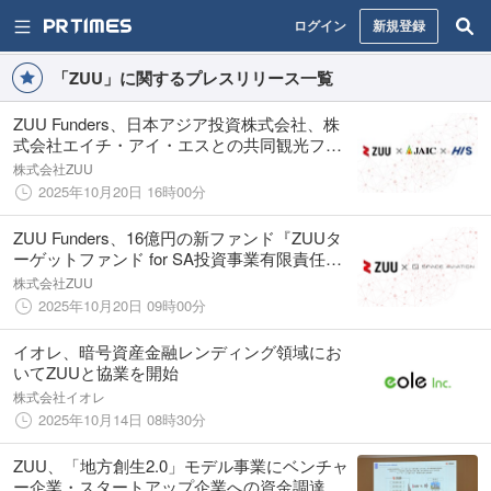
ログイン
新規登録
「ZUU」に関するプレスリリース一覧
ZUU Funders、日本アジア投資株式会社、株
式会社エイチ・アイ・エスとの共同観光ファ
ンド設立に関するお知らせ
株式会社ZUU
2025年10月20日 16時00分
ZUU Funders、16億円の新ファンド『ZUUタ
ーゲットファンド for SA投資事業有限責任組
合』を組成
株式会社ZUU
2025年10月20日 09時00分
イオレ、暗号資産金融レンディング領域にお
いてZUUと協業を開始
株式会社イオレ
2025年10月14日 08時30分
ZUU、「地方創生2.0」モデル事業にベンチャ
ー企業・スタートアップ企業への資金調達・