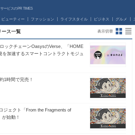
ビスのPR TIMES
ビューティー
ファッション
ライフスタイル
ビジネス
グルメ
リリース一覧
表示切替
ックチェーンOasysのVerse、「HOME
の開発を加速するスマートコントラクトモジュ
が約1時間で完売！
From the Fragments of
）」が始動！