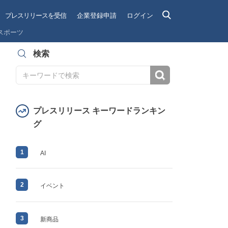
プレスリリースを受信
企業登録申請
ログイン
スポーツ
検索
検索
プレスリリース キーワードランキン
グ
1
AI
2
イベント
3
新商品