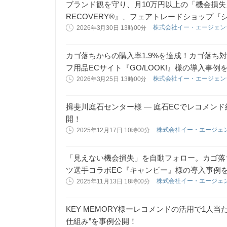
ブランド観を守り、月10万円以上の「機会損失
RECOVERY®』、フェアトレードショップ
株式会社イー・エージェ
2026年3月30日 13時00分
カゴ落ちからの購入率1.9%を達成！カゴ落ち対策
フ用品ECサイト『GO/LOOK!』様の導入事例
株式会社イー・エージェ
2026年3月25日 13時00分
揖斐川庭石センター様 — 庭石ECでレコメン
開！
株式会社イー・エージェ
2025年12月17日 10時00分
「見えない機会損失」を自動フォロー。カゴ落ち対
ツ選手コラボEC『キャンビー』様の導入事例
株式会社イー・エージェ
2025年11月13日 18時00分
KEY MEMORY様ーレコメンドの活用で1人
仕組み”を事例公開！