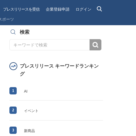
プレスリリースを受信
企業登録申請
ログイン
スポーツ
検索
検索
プレスリリース キーワードランキン
グ
1
AI
2
イベント
3
新商品