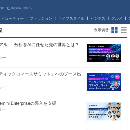
ビスのPR TIMES
ビューティー
ファッション
ライフスタイル
ビジネス
グルメ
覧
表示切替
ル — 分析をAIに任せた先の世界とは？ |
ンシー
ンティックコマースサミット」へのブース出
ンシー
 Enterpriseの導入を支援
ンシー