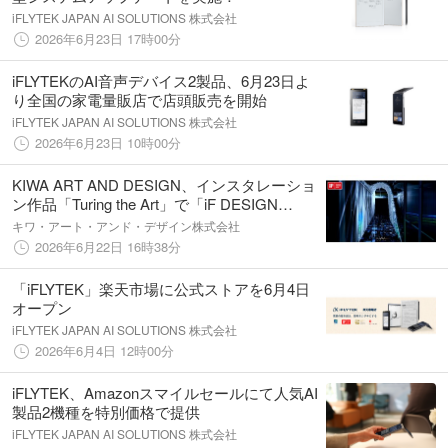
iFLYTEK JAPAN AI SOLUTIONS 株式会社
2026年6月23日 17時00分
iFLYTEKのAI音声デバイス2製品、6月23日よ
り全国の家電量販店で店頭販売を開始
iFLYTEK JAPAN AI SOLUTIONS 株式会社
2026年6月23日 10時00分
KIWA ART AND DESIGN、インスタレーショ
ン作品「Turing the Art」で「iF DESIGN
AWARD 2026」を受賞
キワ・アート・アンド・デザイン株式会社
2026年6月22日 16時38分
「iFLYTEK」楽天市場に公式ストアを6月4日
オープン
iFLYTEK JAPAN AI SOLUTIONS 株式会社
2026年6月4日 12時00分
iFLYTEK、Amazonスマイルセールにて人気AI
製品2機種を特別価格で提供
iFLYTEK JAPAN AI SOLUTIONS 株式会社