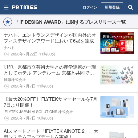
ログイン
新規登録
「iF DESIGN AWARD」に関するプレスリリース一覧
ナハト、エントランスデザインが国内外のオ
フィスデザインアワードにおいて6冠を達成
ナハト
2026年7月22日 11時00分
貝印、京都市立芸術大学との産学連携の一環
としてホテル アンテルーム 京都と共同で
「旅」をテーマにしたアート＆デザイン作品
貝印株式会社
展を開催
2026年7月7日 11時00分
【最大20%OFF】iFLYTEKサマーセールを7月
7日より開催！
iFLYTEK JAPAN AI SOLUTIONS 株式会社
2026年7月7日 10時00分
AIスマートノート「iFLYTEK AINOTE 2」、大
型システムアップデートを実施！