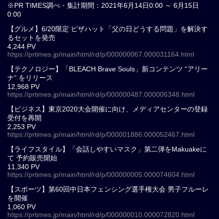
※PR TIMES調べ・集計期間：2021年6月14日0:00 ～ 6月15日
0:00
【グルメ】6/20限定 ピザハット「父の日どうする問題」を解決す
るセットを発売
4,244 PV
https://prtimes.jp/main/html/rd/p/000000067.000031164.html
【テクノロジー】「BLEACH Brave Souls」新コンテンツ “アリー
ナ” をリリース
12,968 PV
https://prtimes.jp/main/html/rd/p/000000487.000006348.html
【ビジネス】東京2020大会開催に向け、メディアセンターの登録
受付を再開
2,253 PV
https://prtimes.jp/main/html/rd/p/000001886.000052467.html
【ライフスタイル】「会話しやすいマスク」第二弾をMakuakeに
て 予約販売開始
11,340 PV
https://prtimes.jp/main/html/rd/p/000000005.000074604.html
【スポーツ】第60回中日本フェンシング選手権大会 男子フルーレ
を開催
1,060 PV
https://prtimes.jp/main/html/rd/p/000000010.000072820.html