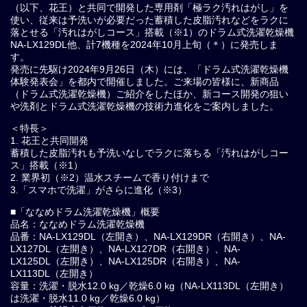
（以下、花王）と共同で開発した専用剤「極ラク汚れはがし」を
使い、従来は予洗いが必要だった蓄積した皮脂汚れなどをラクに
落とせる「汚れはがしコース」搭載（※1）のドラム式洗濯乾燥機
NA-LX129DL他、計7機種を2024年10月上旬（＊）に発売しま
す。
発売に先駆け2024年9月26日（木）には、「ドラム式洗濯乾燥機
体験発表会」を都内で開催しました。ご来場の皆様に、新商品
（ドラム式洗濯乾燥機）ご紹介をしたほか、新コース開発の狙い
や洗剤とドラム式洗濯乾燥機の技術力進化をご案内しました。
＜特長＞
1. 花王と共同開発
蓄積した皮脂汚れも予洗いなしでラクに落ちる「汚れはがしコー
ス」搭載（※1）
2. 業界初（※2）温水スチームで香り付けまで
3.「スマホで洗濯」がさらに進化（※3）
■「ななめドラム洗濯乾燥機」概要
品名：ななめドラム洗濯乾燥機
品番：NA-LX129DL（左開き）、NA-LX129DR（右開き）、NA-
LX127DL（左開き）、NA-LX127DR（右開き）、NA-
LX125DL（左開き）、NA-LX125DR（右開き）、NA-
LX113DL（左開き）
容量：洗濯・脱水12.0 kg／乾燥6.0 kg（NA-LX113DL（左開き）
は洗濯・脱水11.0 kg／乾燥6.0 kg）