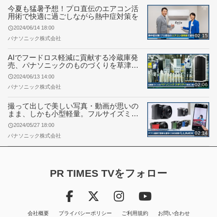
今夏も猛暑予想！プロ直伝のエアコン活
用術で快適に過ごしながら熱中症対策を
2024/06/14 18:00
02:15
パナソニック株式会社
AIでフードロス軽減に貢献する冷蔵庫発
売、パナソニックのものづくりを草津工
場から発信
2024/06/13 14:00
02:06
パナソニック株式会社
撮って出しで美しい写真・動画が思いの
まま、しかも小型軽量。フルサイズミラ
ーレス一眼「LUMIX DC-S9」発表
2024/05/27 18:00
02:14
パナソニック株式会社
PR TIMES TVをフォロー
会社概要
プライバシーポリシー
ご利用規約
お問い合わせ