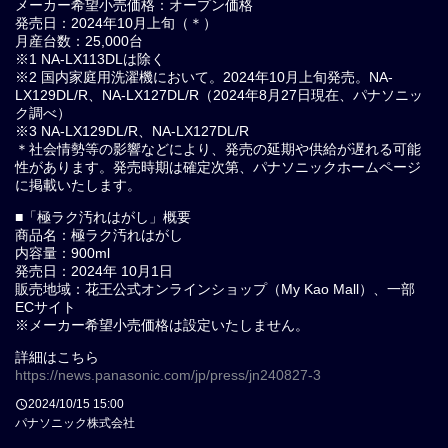
メーカー希望小売価格：オープン価格
発売日：2024年10月上旬（＊）
月産台数：25,000台
※1 NA-LX113DLは除く
※2 国内家庭用洗濯機において。2024年10月上旬発売。NA-
LX129DL/R、NA-LX127DL/R（2024年8月27日現在、パナソニッ
ク調べ）
※3 NA-LX129DL/R、NA-LX127DL/R
＊社会情勢等の影響などにより、発売の延期や供給が遅れる可能
性があります。発売時期は確定次第、パナソニックホームページ
に掲載いたします。
■「極ラク汚れはがし」概要
商品名：極ラク汚れはがし
内容量：900ml
発売日：2024年 10月1日
販売地域：花王公式オンラインショップ（My Kao Mall）、一部
ECサイト
※メーカー希望小売価格は設定いたしません。
詳細はこちら
https://news.panasonic.com/jp/press/jn240827-3
2024/10/15 15:00
パナソニック株式会社