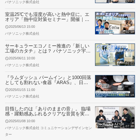
02:17
パナソニック株式会社
室温25℃でも湿度が高いと熱中症に。エ
オリア「熱中症対策セミナー」開催｜省
エネ・清潔・高品質のエオリアで快適に
2025/06/13 15:00
02:18
パナソニック株式会社
サーキュラーエコノミー推進の「新しい
工場のカタチ」とは？ パナソニック宇都
宮工場がPanasonic Factory Refreshの中
2025/06/11 10:00
核拠点に
02:21
パナソニック株式会社
『ラムダッシュ パームイン』と1000回落
としても割れない食器『ARAS』、日本
発のものづくりと開発の裏側。～イノベ
2025/01/15 11:00
ーティブ・プラスチック『NAGORI®』
02:18
パナソニック株式会社
との出会い～
目指したのは「ありのままの音」。 臨場
感・躍動感あふれるクリアな音質を実現
した完全ワイヤレスイヤホン テクニクス
2025/01/08 10:00
「AZ100」1月23日発売
07:30
パナソニック株式会社 コミュニケーションデザインセン
ター