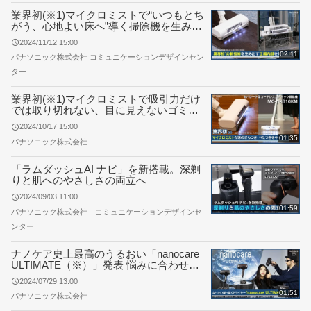
業界初(※1)マイクロミストで“いつもとち
がう、心地よい床へ”導く掃除機を生み出
すものづくりの現場を特別公開
2024/11/12 15:00
02:11
パナソニック株式会社 コミュニケーションデザインセン
ター
業界初(※1)マイクロミストで吸引力だけ
では取り切れない、目に見えないゴミ
（※2）まで剥がし取る。しかも床が過度
2024/10/17 15:00
に濡れるのをおさえ、じゅうたん・畳も
01:35
パナソニック株式会社
使用可能な掃除機登場
「ラムダッシュAI ナビ」を新搭載。深剃
りと肌へのやさしさの両立へ
2024/09/03 11:00
01:59
パナソニック株式会社 コミュニケーションデザインセ
ンター
ナノケア史上最高のうるおい「nanocare
ULTIMATE（※）」発表 悩みに合わせ
て“なりたい髪”へ
2024/07/29 13:00
01:51
パナソニック株式会社