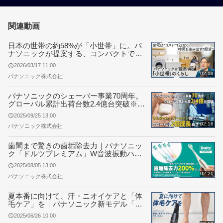
関連動画
日本の世帯の約58%が「小世帯」に。パ
ナソニックが提案する、コンパクトで上
質な“心地よいくらし”を叶える家電
2026/03/17 11:00
02:19
パナソニック株式会社
パナソニックのシェーバー事業70周年。
グローバル累計出荷台数2.4億台突破※1
ラムダッシュパームイン中心に海外市場
2025/09/25 13:00
２倍成長めざす
02:16
パナソニック株式会社
歯間まで驚きの歯垢除去力｜パナソニッ
ク「ドルツプレミアム」W音波振動ハブ
ラシ 9月上旬発売
2025/08/05 13:00
02:21
パナソニック株式会社
夏本番に向けて、汗・ニオイケアと「体
毛ケア」を｜パナソニック新モデル「ボ
ディトリマー」ER-GK83
2025/06/26 10:00