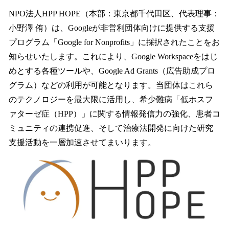
ね
！
NPO法人HPP HOPE（本部：東京都千代田区、代表理事：
数
小野澤 侑）は、Googleが非営利団体向けに提供する支援
を
プログラム「Google for Nonprofits」に採択されたことをお
読
み
知らせいたします。これにより、Google Workspaceをはじ
込
めとする各種ツールや、Google Ad Grants（広告助成プロ
み
グラム）などの利用が可能となります。当団体はこれら
中
で
のテクノロジーを最大限に活用し、希少難病「低ホスフ
す
ァターゼ症（HPP）」に関する情報発信力の強化、患者コ
ミュニティの連携促進、そして治療法開発に向けた研究
支援活動を一層加速させてまいります。