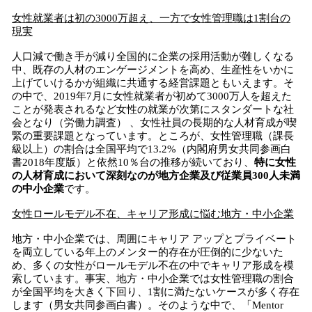
女性就業者は初の3000万超え、一方で女性管理職は1割台の
現実
人口減で働き手が減り全国的に企業の採用活動が難しくなる
中、既存の人材のエンゲージメントを高め、生産性をいかに
上げていけるかが組織に共通する経営課題ともいえます。そ
の中で、2019年7月に女性就業者が初めて3000万人を超えた
ことが発表されるなど女性の就業が次第にスタンダートな社
会となり（労働力調査） 、女性社員の長期的な人材育成が喫
緊の重要課題となっています。ところが、女性管理職（課長
級以上）の割合は全国平均で13.2%（内閣府男女共同参画白
書2018年度版）と依然10％台の推移が続いており、
特に女性
の人材育成において深刻なのが地方企業及び従業員300人未満
の中小企業
です。
女性ロールモデル不在、キャリア形成に悩む地方・中小企業
地方・中小企業では、周囲にキャリア アップとプライベート
を両立している年上のメンター的存在が圧倒的に少ないた
め、多くの女性がロールモデル不在の中でキャリア形成を模
索しています。事実、地方・中小企業では女性管理職の割合
が全国平均を大きく下回り、1割に満たないケースが多く存在
します（男女共同参画白書）。そのような中で、「Mentor