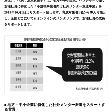
港区）、代表：池原真佐子）は、地方や中小企業、ベンチャーで働く
読
女性社員に特化した「小規模事業者向け社外メンター派遣事業」を
み
2019年10月1日よりスタート致します。育成対象者1名から導入可能と
込
し、全国どこにいてもオンラインのメンタリングで、女性社員の成長
み
をサポートします。
中
で
す
■ 地方・中小企業に特化した社外メンター派遣をスタートす
る背景