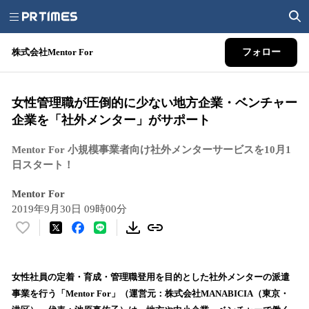
株式会社Mentor For
フォロー
女性管理職が圧倒的に少ない地方企業・ベンチャー
企業を「社外メンター」がサポート
Mentor For 小規模事業者向け社外メンターサービスを10月1
日スタート！
Mentor For
2019年9月30日 09時00分
い
い
ね
！
女性社員の定着・育成・管理職登用を目的とした社外メンターの派遣
数
事業を行う「Mentor For」（運営元：株式会社MANABICIA（東京・
を