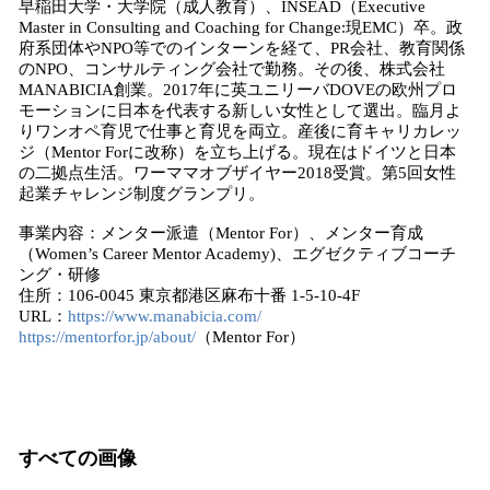
早稲田大学・大学院（成人教育）、INSEAD（Executive
Master in Consulting and Coaching for Change:現EMC）卒。政
府系団体やNPO等でのインターンを経て、PR会社、教育関係
のNPO、コンサルティング会社で勤務。その後、株式会社
MANABICIA創業。2017年に英ユニリーバDOVEの欧州プロ
モーションに日本を代表する新しい女性として選出。臨月よ
りワンオペ育児で仕事と育児を両立。産後に育キャリカレッ
ジ（Mentor Forに改称）を立ち上げる。​​現在はドイツと日本
の二拠点生活。ワーママオブザイヤー2018受賞。第5回女性
起業チャレンジ制度グランプリ。
事業内容：メンター派遣（Mentor For）、メンター育成
（Women’s Career Mentor Academy)、エグゼクティブコーチ
ング・研修
住所：106-0045 東京都港区麻布十番 1-5-10-4F
URL：
https://www.manabicia.com/
https://mentorfor.jp/about/
（Mentor For）
すべての画像