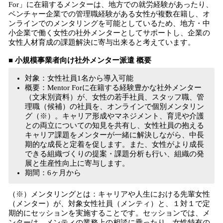
For」に在籍するメンターは、地方での就労経験があったり、
ベンチャー企業での管理職経験がある女性が複数在籍し、オ
ンラインでのメンタリングを可能としているため、地方・中
小企業で働く女性の社外メンターとしてサポートし、企業の
女性人材育成の課題解決に寄与出来ると考えています。
■ 小規模事業者向け社外メンター派遣 概要
対象：女性社員1名から導入可能
概要：Mentor Forに在籍する経験豊かな社外メンター
（文末別資料）が、女性の若手社員、スタッフ職、管
理職（候補）の社員を、オンラインで個別メンタリン
グ（※）。キャリア形成やマネジメント、育児や介護
との両立についての知見を共有し、女性社員の抱える
キャリア課題をメンターが一緒に解決しながら、中長
期的な成長と定着を促します。また、女性がより成長
できる組織づくりの提案・課題分析も行い、組織の発
展と生産性向上に寄与します。
期間：6ヶ月から
（※）メンタリングとは：キャリアや人生における先輩女性
（メンター）が、対象女性社員（メンティ）と、１対１で定
期的にセッションを実施することです。セッションでは、メ
ンターは、メンティの業務上の相談に乗ったり、女性特有の