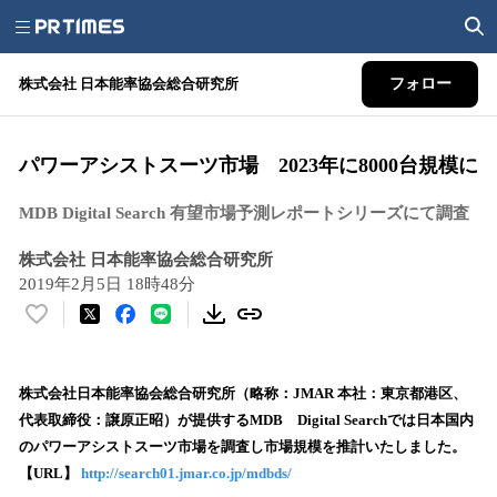
株式会社 日本能率協会総合研究所
フォロー
パワーアシストスーツ市場 2023年に8000台規模に
MDB Digital Search 有望市場予測レポートシリーズにて調査
株式会社 日本能率協会総合研究所
2019年2月5日 18時48分
い
い
ね
！
株式会社日本能率協会総合研究所（略称：JMAR 本社：東京都港区、
数
代表取締役：譲原正昭）が提供するMDB Digital Searchでは日本国内
を
のパワーアシストスーツ市場を調査し市場規模を推計いたしました。
読
【URL】
http://search01.jmar.co.jp/mdbds/
み