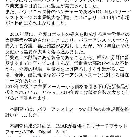
と、やはり大学発ベンチャーのイノフィスから、介護などの
作業支援を目的にした製品が発売されました。
また、パナソニック発のベンチャーであるATOUNもパワーア
シストスーツの事業拡大を開始、これにより、2014年に市場
が本格的に立ち上がりました。
2016年度に、介護ロボットの導入を助成する厚生労働省の
支援事業が実施されたことにより、パワーアシストスーツを
購入する介護・福祉施設が急増しましたが、2017年度はその
反動から需要が大きく落ち込みました。
開発途上の段階にある製品であることから、幅広い分野に普
及するまでに至っていませんが、労働者の高齢化や人材不足
から、介護の現場、重量物を上げ降ろしする作業が多い工
場、倉庫、建設現場などパワーアシストスーツに対する潜在
ニーズがあります。
2018年の後半に主要メーカーから価格を引き下げた新製品が
投入されていることから、2019年度には販売台数が大きく伸
びると予測されます。
本調査では、パワーアシストスーツの国内の市場規模を推
計いたしました。
本調査結果の詳細は、JMARが提供するリサーチプラット
フォームMDB Digital Search