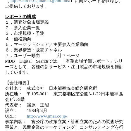
（
http://search01.jmar.co.jp/mdbds/
）に同レポートを収録し、
ご提供しております。
レポートの構成
１．調査対象市場定義
２．参入企業一覧
３．市場規模・予測
４．価格動向
５．マーケットシェア／主要参入企業動向
６．業界構造・販売チャネル
７．ユーザー動向 計７ページ
MDB Digital Searchでは、「有望市場予測レポート」シリ
ーズとして、各種の新サービス・注目製品の市場規模を推計
しています。
【会社概要】
会社名： 株式会社 日本能率協会総合研究所
所在地： 〒105-0011 東京都港区芝公園3-1-22日本能率協
会ビル5階
代表者： 譲原 正昭
設立： 1984年4月
URL：
http://www.jmar.co.jp/
事業内容： 官公庁の政策立案・計画立案のための調査研究
事業と、民間企業のマーケティング、コンサルティングを行