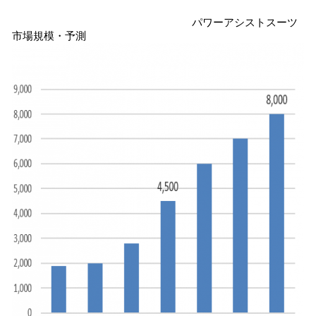
込
パワーアシストスーツ
み
市場規模・予測
中
で
す