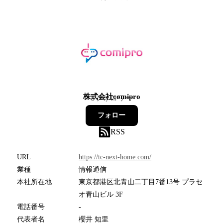
株式会社comipro
5
フォロワー
フォロー
RSS
URL
https://tc-next-home.com/
業種
情報通信
本社所在地
東京都港区北青山二丁目7番13号 プラセ
オ青山ビル 3F
電話番号
-
代表者名
櫻井 知里