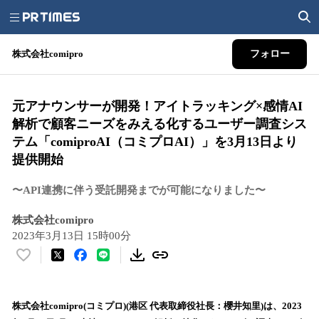
株式会社comipro
フォロー
元アナウンサーが開発！アイトラッキング×感情AI
解析で顧客ニーズをみえる化するユーザー調査シス
テム「comiproAI（コミプロAI）」を3月13日より
提供開始
〜API連携に伴う受託開発までが可能になりました〜
株式会社comipro
2023年3月13日 15時00分
い
い
ね
！
株式会社comipro(コミプロ)(港区 代表取締役社長：櫻井知里)は、2023