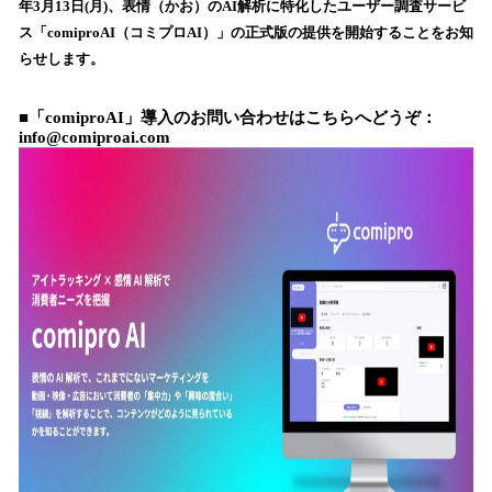
数
年3月13日(月)、表情（かお）のAI解析に特化したユーザー調査サービ
を
ス「comiproAI（コミプロAI）」の正式版の提供を開始することをお知
読
らせします。
み
込
■「comiproAI」導入のお問い合わせはこちらへどうぞ：
み
info@comiproai.com
中
で
す