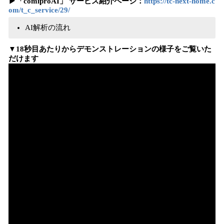
▶︎「comiproAI」 サービス紹介ページ：
https://tc-next-home.c
om/t_c_service/29/
AI解析の流れ
▼18秒目あたりからデモンストレーションの様子をご覧いた
だけます