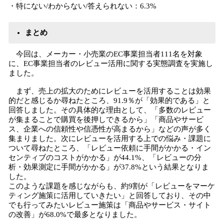
・特にない/わからない/答えられない：6.3%
まとめ
今回は、メーカー・小売業のEC事業担当者111名を対象
に、EC事業担当者のレビュー活用に関する実態調査を実施し
ました。
まず、売上の拡大のためにレビューを活用することは効果
的だと感じるか尋ねたところ、91.9％が「効果的である」と
回答しました。その具体的な理由として、「多数のレビュー
が集まることで購買を後押しできるから」「商品やサービ
ス、企業への信頼性や信憑性が高まるから」などの声が多く
集まりました。次にレビューを活用する上での悩み・課題に
ついて尋ねたところ、「レビュー依頼に手間がかかる・イン
センティブのコストがかかる」が44.1%、「レビューの分
析・効果測定に手間がかかる」が37.8%という結果となりま
した。
このような課題を感じながらも、約9割が「レビューをマーケ
ティング施策に活用していきたい」と回答しており、その中
でも行ってみたいレビュー施策は「商品やサービス・サイト
の改善」が68.0%で最多となりました。