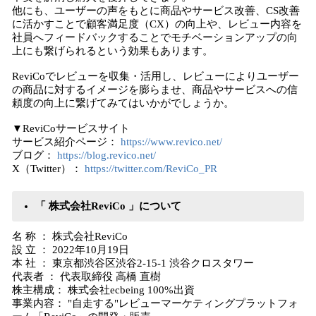
他にも、ユーザーの声をもとに商品やサービス改善、CS改善
に活かすことで顧客満足度（CX）の向上や、レビュー内容を
社員へフィードバックすることでモチベーションアップの向
上にも繋げられるという効果もあります。
ReviCoでレビューを収集・活用し、レビューによりユーザー
の商品に対するイメージを膨らませ、商品やサービスへの信
頼度の向上に繋げてみてはいかがでしょうか。
▼ReviCoサービスサイト
サービス紹介ページ：
https://www.revico.net/
ブログ：
https://blog.revico.net/
X（Twitter）：
https://twitter.com/ReviCo_PR
「 株式会社ReviCo 」について
名 称 ： 株式会社ReviCo
設 立 ： 2022年10月19日
本 社 ： 東京都渋谷区渋谷2-15-1 渋谷クロスタワー
代表者 ： 代表取締役 高橋 直樹
株主構成： 株式会社ecbeing 100%出資
事業内容： "自走する"レビューマーケティングプラットフォ