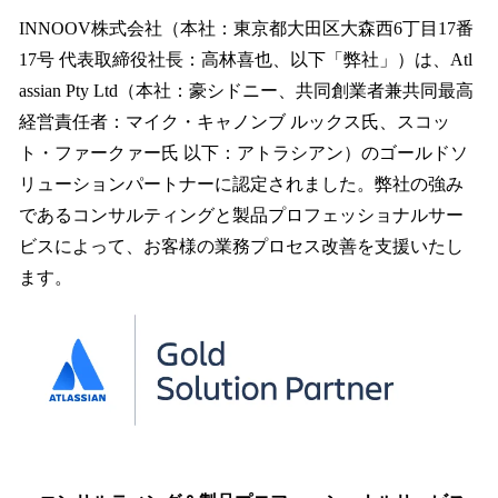
ね
！
INNOOV株式会社（本社：東京都大田区大森西6丁目17番
数
17号 代表取締役社長：高林喜也、以下「弊社」）は、Atl
を
assian Pty Ltd（本社：豪シドニー、共同創業者兼共同最高
読
み
経営責任者：マイク・キャノンブ ルックス氏、スコッ
込
ト・ファークァー氏 以下：アトラシアン）のゴールドソ
み
リューションパートナーに認定されました。弊社の強み
中
で
であるコンサルティングと製品プロフェッショナルサー
す
ビスによって、お客様の業務プロセス改善を支援いたし
ます。