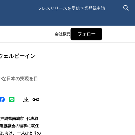
プレスリリースを受信
企業登録申請
会社概要
フォロー
本ウェルビーイン
かな日本の実現を目
縄県南城市 | 代表取
推進協議会の理事に就任
に向け、 一人ひとりの