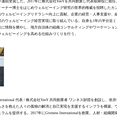
を3年連続受賞した。2017年に株式会社YeeYを共同創業し代表取締役に
ィーナー博士をはじめウェルビーイング研究の世界的権威を招聘したカ
のウェルビーイングリテラシー向上に貢献。企業の経営・人事支援や、
業のウェルビーイング経営実現に取り組んでいる。自身も1年の半分近く
性に情熱を燃やし、地方自治体の組織コンサルティングやワーケーショ
ウェルビーイングを高める仕組みづくりを行う。
s International 代表 / 株式会社YeeY 共同創業者 ワンネス財団を創設
らさを抱えた人々の孤独の解消と自己実現を支援するインフラを構築。
を提供する。2017年にGiveness Internationalを創業。人材・