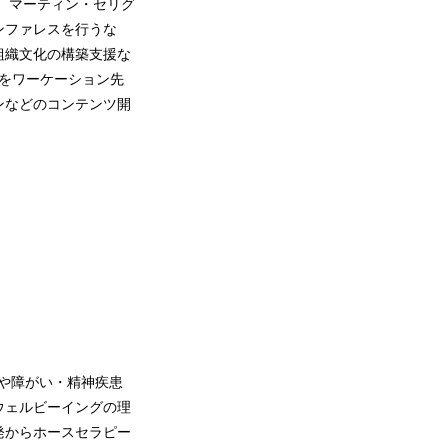
就任。マーティン・セリグ
ンファレスを行うな
組織文化の構築支援な
をワーケーション先
ンなどのコンテンツ開
し、依存や障がい・精神疾患
ウェルビーイングの理
組織開発からホースセラピー