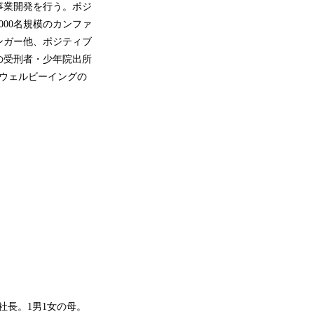
事業開発を行う。ポジ
00名規模のカンファ
ンガー他、ポジティブ
の受刑者・少年院出所
など、ウェルビーイングの
副社長。1男1女の母。