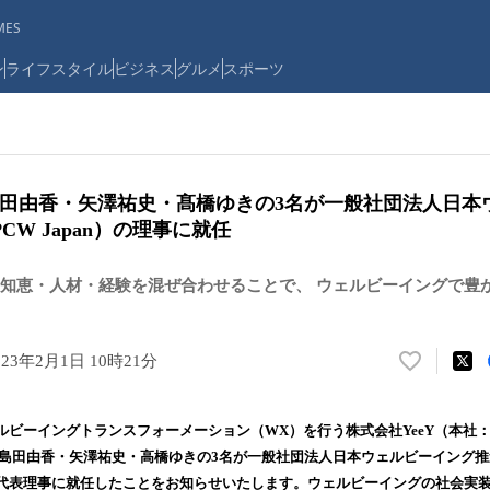
ES
ン
ライフスタイル
ビジネス
グルメ
スポーツ
 島田由香・矢澤祐史・髙橋ゆきの3名が一般社団法人日
CW Japan）の理事に就任
知恵・人材・経験を混ぜ合わせることで、 ウェルビーイングで豊
023年2月1日 10時21分
い
い
ね
ビーイングトランスフォーメーション（WX）を行う株式会社YeeY（本社：沖
！
、島田由香・矢澤祐史・高橋ゆきの3名が一般社団法人日本ウェルビーイング
数
代表理事に就任したことをお知らせいたします。ウェルビーイングの社会実装
を