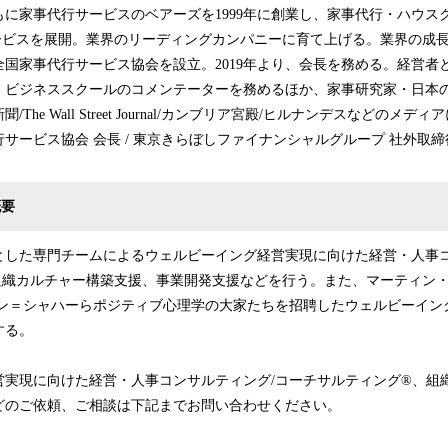
に家事代行サービスのベアーズを1999年に創業し、家事代行・ハウス
ービスを展開。業界のリーディングカンパニーに育て上げる。業界の成
人全国家事代行サービス協会を設立。2019年より、会長を務める。経営
、ビジネススクールのコメンテーターを務めるほか、家事研究家・日本
The Wall Street Journal/カンブリア宮殿/ヒルナンデスなどのメ
サービス協会 会長 / 東京きらぼしファイナンシャルグループ 社外取締
概要
とした専門チームによるウェルビーイング経営実現に向けた経営・人事コ
組織カルチャー構築支援、事業開発支援などを行う。また、マーティン
ベン＝シャハーらポジティブ心理学の大家たちを招聘したウェルビーイン
する。
営実現に向けた経営・人事コンサルティング/コーチサルティング®、組
どのご依頼、ご相談は下記までお問い合わせください。