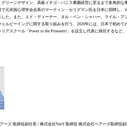
・グリーンデザイン、高級イチゴ・バニラ農園経営に至るまで多角的な
で元米国心理学会会長のマーティン・セリグマン氏を日本に招聘し、10
スした。また、エド・ディーナー、タル・ベン・シャハー、ライル・ア
ェルビーイングに関する取り組みを行う。2020年には、日本で初めて
スクール「Power to the Prisoners!」を設立し代表に就任する
。
ーズ 取締役副社長 / 株式会社YeeY 取締役 株式会社ベアーズ取締役