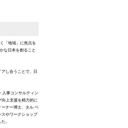
づく「地域」に焦点を
豊かな日本を創ること
イアし合うことで、日
営・人事コンサルティン
グ向上支援を精力的に
ーナー博士、タル ベ
ンスやワークショップ
した。