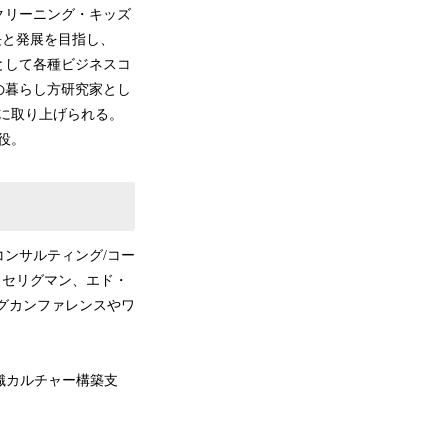
クリーニング・キッズ
長と発展を目指し、
者として各種ビジネスコ
の暮らし方研究家とし
ディアに取り上げられる。
役。
ンサルティング/コー
・セリグマン、エド・
グカンファレンスやワ
織カルチャー構築支