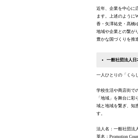
近年、企業を中心に
ます。上述のようにW
香・矢澤祐史・髙橋
地域や企業との繋が
豊かな国づくりを推
一般社団法人日
一人ひとりの「くら
学校生活や商店街で
「地域」を舞台に彩ら
域と地域を繋ぎ、知
す。
法人名：一般社団法
英名：Promotion Council