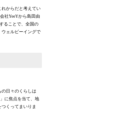
これからだと考えてい
社YeeYから島田由
することで、全国の
、ウェルビーイングで
ちの日々のくらしは
域」に焦点を当て、地
をつくってまいりま