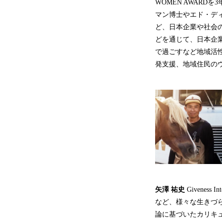
WOMEN AWARD
マン博士やエド・デ
ど、日本企業や社会
どを通じて、日本企
で過ごすなど地域活
発支援、地域住民の
矢澤 祐史
Givenes
など、様々な生きづ
論に基づいたカリキュラム