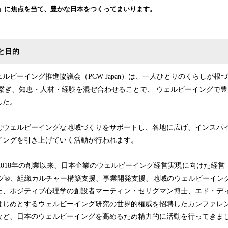
読
」に焦点を当て、豊かな日本をつくってまいります。
み
込
み
中
と目的
で
す
ルビーイング推進協議会（PCW Japan）は、一人ひとりのくらしが根
を繋ぎ、知恵・人材・経験を混ぜ合わせることで、 ウェルビーイングで
した。
むウェルビーイングな地域づくりをサポートし、各地に広げ、インスパ
イングを引き上げていく活動が行われます。
、2018年の創業以来、日本企業のウェルビーイング経営実現に向けた経
ング®、組織カルチャー構築支援、事業開発支援、地域のウェルビーイン
た、ポジティブ心理学の創設者マーティン・セリグマン博士、エド・ディ
はじめとするウェルビーイング研究の世界的権威を招聘したカンファレ
など、日本のウェルビーイングを高めるため精力的に活動を行ってきま