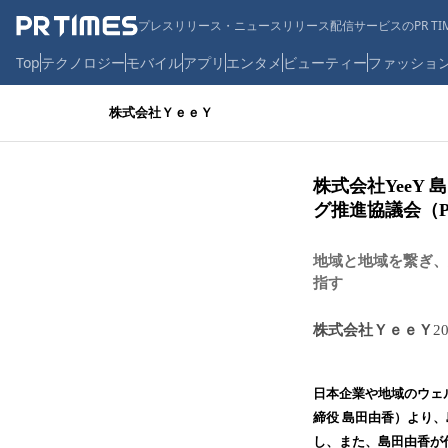
プレスリリース・ニュースリリース配信サービスのPR TIM
Top
テクノロジー
モバイル
アプリ
エンタメ
ビューティー
ファッショ
株式会社ＹｅｅＹ
株式会社YeeY
グ推進協議会（P
地域と地域を繋ぎ、
指す
株式会社ＹｅｅＹ
2
日本企業や地域のウェル
締役 島田由香）より
し、また、島田由香が