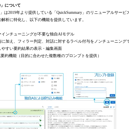
2.0」について
y2.0」は2019年より提供している「QuickSummary」のリニューアルサ
の解析に特化し、以下の機能を提供しています。
ァインチューニングが不要な独自AIモデル
に加え、フィラー判定、対話に対するラベル付与をノンチューニング
しやすい要約結果の表示・編集画面
る生成要約機能（目的に合わせた複数種のプロンプトを提供）