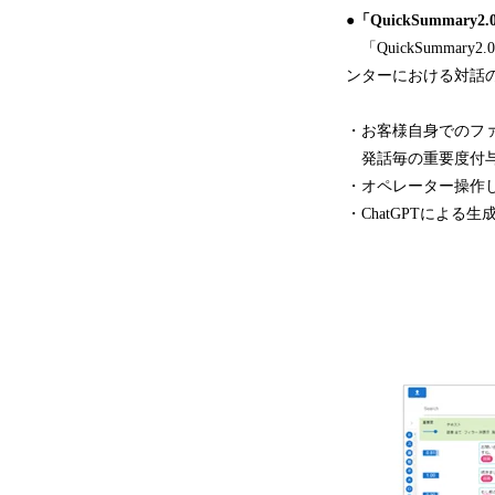
●「QuickSummary
「QuickSummar
ンターにおける対話
・お客様自身でのフ
発話毎の重要度付与
・オペレーター操作
・ChatGPTによ