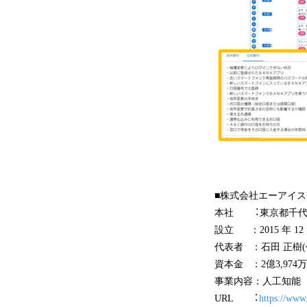
■株式会社エーアイ
本社 ︓東京都千代田区
設立 ：2015 年 12 
代表者 ：石田 正樹(
資本金 ：2億3,974
事業内容：人工知能（
URL ︓
https://www