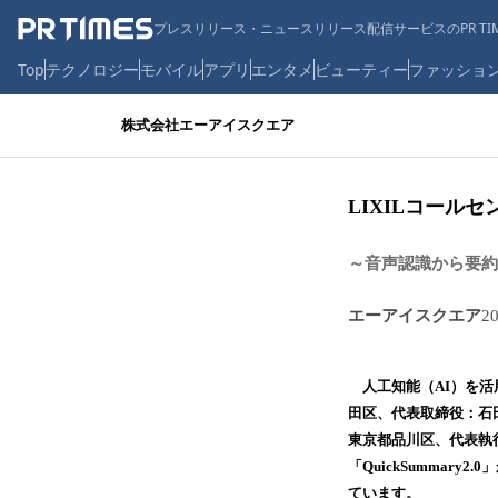
プレスリリース・ニュースリリース配信サービスのPR TIM
Top
テクノロジー
モバイル
アプリ
エンタメ
ビューティー
ファッショ
株式会社エーアイスクエア
LIXILコールセ
～音声認識から要約
エーアイスクエア
2
人工知能（AI）を活
田区、代表取締役：石
東京都品川区、代表執行
「QuickSummar
ています。