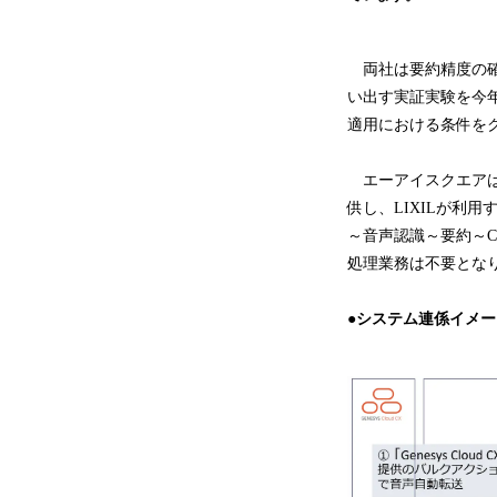
両社は要約精度の確認
い出す実証実験を今
適用における条件を
エーアイスクエアは、A
供し、LIXILが利用
～音声認識～要約～
処理業務は不要とな
●システム連係イメー