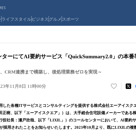
ES
ン
ライフスタイル
ビジネス
グルメ
スポーツ
ンターにてAI要約サービス「QuickSummary2.0」の本
、CRM連携まで構築し、後処理業務ゼロを実現～
023年11月8日 11時00分
い
い
ね
用した各種ITサービスとコンサルティングを提供する株式会社エーアイスク
！
田正樹、以下「エーアイスクエア」）は、大手総合住宅設備メーカーである株式
数
役社長：瀬戸欣哉、以下「LIXIL」）のコールセンターにおいて、AI要約
を
読
y2.0」が採用されたことをお知らせいたします。2023年10月より、既にLIXIL
み