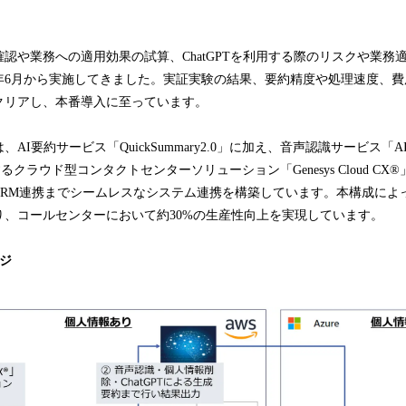
込
み
中
や業務への適用効果の試算、ChatGPTを利用する際のリスクや業務
で
年6月から実施してきました。実証実験の結果、要約精度や処理速度、費
す
クリアし、本番導入に至っています。
I要約サービス「QuickSummary2.0」に加え、音声認識サービス「A
するクラウド型コンタクトセンターソリューション「Genesys Cloud C
CRM連携までシームレスなシステム連携を構築しています。本構成によ
り、コールセンターにおいて約30%の生産性向上を実現しています。
ジ