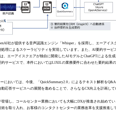
penAI社が提供する音声認識エンジン「Whisper」を採用し、エーアイ
列処理によるスケーラビリティを実現しています。また、AI要約サービ
ry2.0」は、エーアイスクエアが独自に開発したAIモデルとChatGPTによる
約サービスで、本件においてはLIXILの業務要件に合わせた要約結果
ーにおいては、今後、「QuickSummary2.0」によるテキスト解析をQ
自動応答サービスへの展開を進めることで、さらなるCX向上を計画して
登場し、コールセンター業務においても大幅にDXが推進され始めてい
技術を取り入れ、お客様のコンタクトセンターの業務改革を支援推進し