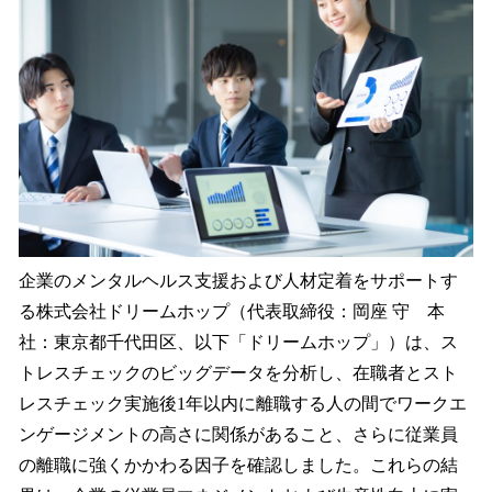
を
読
み
込
み
中
で
す
企業のメンタルヘルス支援および人材定着をサポートす
る株式会社ドリームホップ（代表取締役：岡座 守 本
社：東京都千代田区、以下「ドリームホップ」）は、ス
トレスチェックのビッグデータを分析し、在職者とスト
レスチェック実施後1年以内に離職する人の間でワークエ
ンゲージメントの高さに関係があること、さらに従業員
の離職に強くかかわる因子を確認しました。これらの結