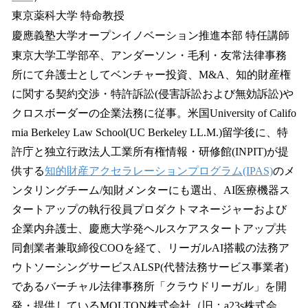
東京薬科大学 特命教授
慶應義塾大学オープンイノベーション推進本部 特任講師
東京大学工学部卒、アンダーソン・毛利・友常法律事務
所にて弁護士としてベンチャー投資、M&A、知的財産権
に関する契約交渉・特許訴訟(侵害訴訟および無効訴訟)や
クロスボーダーの企業法務に従事。米国University of Califo
rnia Berkeley Law School(UC Berkeley LL.M.)留学後に、特
許庁と独立行政法人工業所有権情報・研修館(INPIT)が提
供する
知的財産アクセラレーションプログラム(IPAS)
のメ
ンタリングチーム/知財メンターにも選出、AI医療機器ス
タートアップの執行役員プロダクトマネージャーおよび
企業内弁護士、慶應大学発ヘルスケアスタートアップ共
同創業者兼取締役COOを経て、リーガルAI搭載の法務ア
ウトソーシングサービスALSP(代替法務サービス事業者)
であるバーチャル法律事務所「クラウドリーガル」を開
発・提供しているMOLTON株式会社（旧：a23s株式会