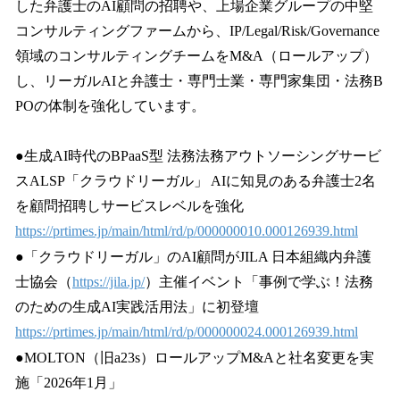
した弁護士のAI顧問の招聘や、上場企業グループの中堅
コンサルティングファームから、IP/Legal/Risk/Governance
領域のコンサルティングチームをM&A（ロールアップ）
し、リーガルAIと弁護士・専門士業・専門家集団・法務B
POの体制を強化しています。
●生成AI時代のBPaaS型 法務法務アウトソーシングサービ
スALSP「クラウドリーガル」 AIに知見のある弁護士2名
を顧問招聘しサービスレベルを強化
https://prtimes.jp/main/html/rd/p/000000010.000126939.html
●「クラウドリーガル」のAI顧問がJILA 日本組織内弁護
士協会（
https://jila.jp/
）主催イベント「事例で学ぶ！法務
のための生成AI実践活用法」に初登壇
https://prtimes.jp/main/html/rd/p/000000024.000126939.html
●MOLTON（旧a23s）ロールアップM&Aと社名変更を実
施「2026年1月」