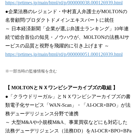
https://prtimes.jp/main/html/rd/p/000000038.000126939.html
●企業法務のレジェンド・中村直人弁護士がMOLTONの
名誉顧問/プロダクトドメインエキスパートに就任
～ 日本経済新聞「企業が選ぶ弁護士ランキング」10年連
続で総合首位の知見・ノウハウが、MOLTONの法務AIサ
ービスの品質と視野を飛躍的に引き上げます ～
https://prtimes.jp/main/html/rd/p/000000051.000126939.html
※一部当時の監修情報を含む
【 MOLTONとＮＸワンビシアーカイブズの取組 】
●「クラウドリーガル」とＮＸワンビシアーカイブズの書
類電子化サービス「WAN-Scan」・「AI-OCR×BPO」が法
務デューデリジェンス分野で連携
～ 大型M&Aや小規模M&A、事業買収などにも対応した
法務デューデリジェンス（法務DD）をAI-OCR×BPO×BPa