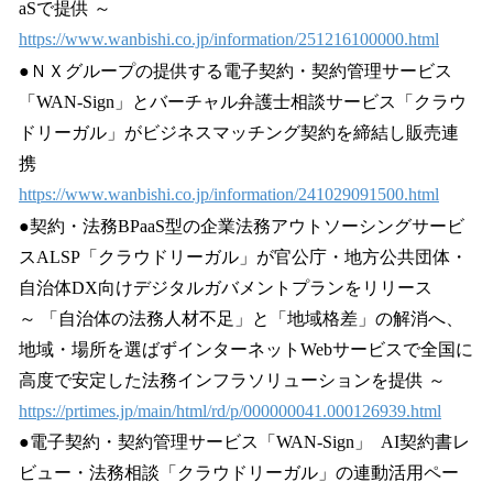
aSで提供 ～
https://www.wanbishi.co.jp/information/251216100000.html
●ＮＸグループの提供する電子契約・契約管理サービス
「WAN-Sign」とバーチャル弁護士相談サービス「クラウ
ドリーガル」がビジネスマッチング契約を締結し販売連
携
https://www.wanbishi.co.jp/information/241029091500.html
●契約・法務BPaaS型の企業法務アウトソーシングサービ
スALSP「クラウドリーガル」が官公庁・地方公共団体・
自治体DX向けデジタルガバメントプランをリリース
～ 「自治体の法務人材不足」と「地域格差」の解消へ、
地域・場所を選ばずインターネットWebサービスで全国に
高度で安定した法務インフラソリューションを提供 ～
https://prtimes.jp/main/html/rd/p/000000041.000126939.html
●電子契約・契約管理サービス「WAN-Sign」 AI契約書レ
ビュー・法務相談「クラウドリーガル」の連動活用ペー