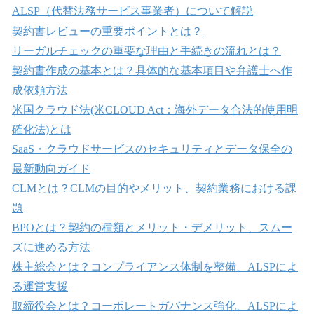
ALSP（代替法務サービス事業者）について解説
契約書レビューの重要ポイントとは？
リーガルチェックの重要な理由と手続きの流れとは？
契約書作成の基本とは？具体的な基本項目や弁護士へ作
成依頼方法
米国クラウド法(米CLOUD Act：海外データ合法的使用明
確化法)とは
SaaS・クラウドサービスのセキュリティとデータ保全の
最新動向ガイド
CLMとは？CLMの目的やメリット、契約業務における課
題
BPOとは？契約の種類とメリット・デメリット、スムー
ズに進める方法
株主総会とは？コンプライアンス体制を整備、ALSPによ
る運営支援
取締役会とは？コーポレートガバナンス強化、ALSPによ