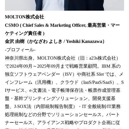
MOLTON株式会社
CSMO ( Chief Sales & Marketing Officer, 最高営業・マー
ケティング責任者 )
金沢 由樹（かなざわ よしき / Yoshiki Kanazawa）
-プロフィール-
神奈川県出身。MOLTON株式会社（旧：a23s株式会社）
で2024年09月～2025年09月まで戦略営業顧問。IBM 系の
独立ソフトウェアベンダー（ISV）や商社系 SIer では、メ
インフレーム（汎用機）、クラウド（IaaS/PaaS/SaaS）、S
Iサービス、e-文書法・電子帳簿保存法・帳票作成管理基
盤・基幹プリンティングソリューション、開発支援基
盤、J-SOX法（内部統制報告制度）・IT 全般統制/IT業務
処理統制などの分野でソリューションセールス、パート
ナーセールス、アライアンス戦略やプロダクト企画に従