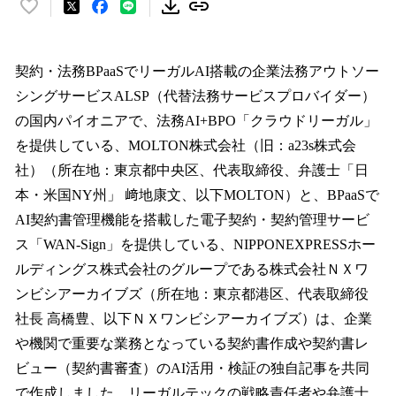
い
い
ね
！
契約・法務BPaaSでリーガルAI搭載の企業法務アウトソー
数
シングサービスALSP（代替法務サービスプロバイダー）
を
の国内パイオニアで、法務AI+BPO「クラウドリーガル」
読
み
を提供している、MOLTON株式会社（旧：a23s株式会
込
社）（所在地：東京都中央区、代表取締役、弁護士「日
み
本・米国NY州」 﨑地康文、以下MOLTON）と、BPaaSで
中
で
AI契約書管理機能を搭載した電子契約・契約管理サービ
す
ス「WAN-Sign」を提供している、NIPPONEXPRESSホー
ルディングス株式会社のグループである株式会社ＮＸワ
ンビシアーカイブズ（所在地：東京都港区、代表取締役
社長 高橋豊、以下ＮＸワンビシアーカイブズ）は、企業
や機関で重要な業務となっている契約書作成や契約書レ
ビュー（契約書審査）のAI活用・検証の独自記事を共同
で作成しました。リーガルテックの戦略責任者や弁護士