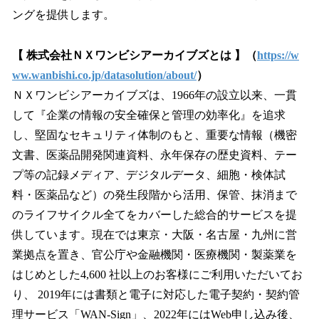
ングを提供します。
【 株式会社ＮＸワンビシアーカイブズとは 】（
https://w
ww.wanbishi.co.jp/datasolution/about/
）
ＮＸワンビシアーカイブズは、1966年の設立以来、一貫
して『企業の情報の安全確保と管理の効率化』を追求
し、堅固なセキュリティ体制のもと、重要な情報（機密
文書、医薬品開発関連資料、永年保存の歴史資料、テー
プ等の記録メディア、デジタルデータ、細胞・検体試
料・医薬品など）の発生段階から活用、保管、抹消まで
のライフサイクル全てをカバーした総合的サービスを提
供しています。現在では東京・大阪・名古屋・九州に営
業拠点を置き、官公庁や金融機関・医療機関・製薬業を
はじめとした4,600 社以上のお客様にご利用いただいてお
り、 2019年には書類と電子に対応した電子契約・契約管
理サービス「WAN-Sign」、2022年にはWeb申し込み後、