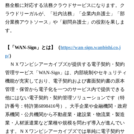
務全般に対応する法務クラウドサービスになります。ク
ラウドリーガルが、「社内法務」「企業内弁護士」「部
分業務アウトソース」や「顧問弁護士」の役割を果しま
す。
【「WAN-Sign」とは】（
https://wan-sign.wanbishi.co.j
p/
）
ＮＸワンビシアーカイブズが提供する電子契約・契約
管理サービス「WAN-Sign」は、内部統制やセキュリティ
機能が充実しており、電子契約および書面契約書の原本
管理・保管から電子化を一つのサービス内で提供できる
他にはない電子契約・契約管理ソリューションです（特
許番号：特許第6898416号）。大手企業や金融機関・政府
系機関・公共機関から不動産業・建設業・物流業・製造
業・人材派遣業など業種や規模を問わず導入が進んでい
ます。ＮＸワンビシアーカイブズでは単純に電子契約サ