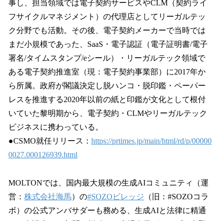
事し、担当領域では電子契約サービスやCLM（契約ライ
フサイクルマネジメント）の代理店としてリーガルテッ
ク分野でも活動。その後、電子契約メーカーで当時では
まだ小規模であった、SaaS・電子認証（電子証明書/電子
署名/タイムスタンプ/eシール）・リーガルテック領域で
ある電子契約推進室（現：電子契約事業部）に2017年か
ら所属。政府が閣議決定し脱ハンコ・脱印鑑・ペーパー
レスを推進する2020年以前の紙と印鑑が文化として根付
いていた黎明期から、電子契約・CLMやリーガルテック
ビジネスに携わっている。
●CSMO就任リリース：
https://prtimes.jp/main/html/rd/p/00000
0027.000126939.html
MOLTONでは、国内最大規模の生成AIコミュニティ（運
営：
株式会社海馬
）の
#SOZOビレッジ
（旧：#SOZOコラ
ボ）の公式アンバサダーも務める、生成AIと法律に精通