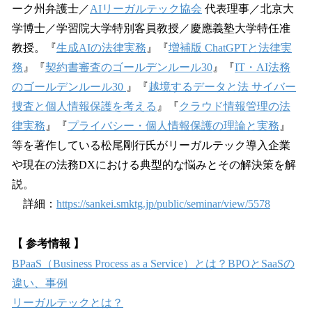
ーク州弁護士／
AIリーガルテック協会
代表理事／北京大
学博士／学習院大学特別客員教授／慶應義塾大学特任准
教授。『
生成AIの法律実務
』『
増補版 ChatGPTと法律実
務
』『
契約書審査のゴールデンルール30
』『
IT・AI法務
のゴールデンルール30
』『
越境するデータと法 サイバー
捜査と個人情報保護を考える
』『
クラウド情報管理の法
律実務
』『
プライバシー・個人情報保護の理論と実務
』
等を著作している松尾剛行氏がリーガルテック導入企業
や現在の法務DXにおける典型的な悩みとその解決策を解
説。
詳細：
https://sankei.smktg.jp/public/seminar/view/5578
【 参考情報 】
BPaaS（Business Process as a Service）とは？BPOとSaaSの
違い、事例
リーガルテックとは？