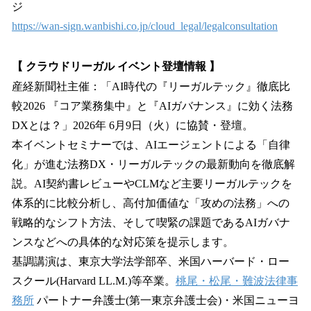
ジ
https://wan-sign.wanbishi.co.jp/cloud_legal/legalconsultation
【 クラウドリーガル イベント登壇情報 】
産経新聞社主催：「AI時代の『リーガルテック』徹底比
較2026 『コア業務集中』と『AIガバナンス』に効く法務
DXとは？」2026年 6月9日（火）に協賛・登壇。
本イベントセミナーでは、AIエージェントによる「自律
化」が進む法務DX・リーガルテックの最新動向を徹底解
説。AI契約書レビューやCLMなど主要リーガルテックを
体系的に比較分析し、高付加価値な「攻めの法務」への
戦略的なシフト方法、そして喫緊の課題であるAIガバナ
ンスなどへの具体的な対応策を提示します。
基調講演は、東京大学法学部卒、米国ハーバード・ロー
スクール(Harvard LL.M.)等卒業。
桃尾・松尾・難波法律事
務所
パートナー弁護士(第一東京弁護士会)・米国ニューヨ