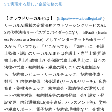
Sで実現する新しい企業法務の形
【 クラウドリーガルとは 】（
https://www.cloudlegal.ai/
）
リーガルAI搭載の企業法務アウトソーシングサービスAL
SP(代替法務サービスプロバイダー)になり、BPaaS（Busin
ess Process as a Service）としてインターネットWebサービ
スから「いつでも」「どこからでも」「気軽」に、弁護
士監修・設計のリーガルAIまたは弁護士・専門士業(司法
書士/弁理士/行政書士/社会保険労務士/税理士)に、日々の
法律や労務・知的財産・税務の困りごとの法務相談か
ら、契約書レビュー・リーガルチェック、契約書作成・
雛形、社内規程整備、法令調査(リーガルリサーチ)、広告
審査・薬機法チェック、株主総会・取締役会の運営サポ
ートや株主対策、知的財産等の商標登録、会社設立・登
記変更、内部通報窓口(法令違反、ハラスメント等)、労務
や税務サポート、電子契約・契約管理機能など、企業法