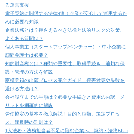
る運営支援
電子契約に関係する法律9選！企業が安心して運用するた
めに必要な知識
企業法務とは？押さえるべき法律と法的リスクの対策、
よくある質問は？
個人事業主（スタートアップ/ベンチャー）・中小企業に
顧問弁護士は必要？
知的財産権とは？種類や重要性、取得手続き、適切な保
護・管理の方法を解説
商標登録の出願プロセス完全ガイド！侵害対策や失敗を
避ける方法は？
会社設立までの手順は？必要な手続きと費用の内訳、メ
リットを網羅的に解説
労使協定の基本を徹底解説！目的と種類、策定プロセ
ス、違反時の罰則は？
1人法務・法務担当者不足に悩む企業へ。契約・法務BPaa