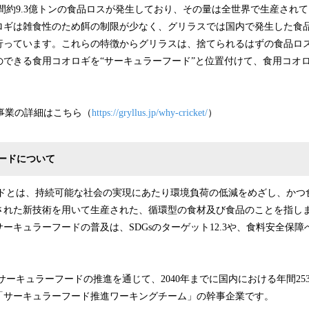
約9.3億トンの食品ロスが発生しており、その量は全世界で生産されて
ロギは雑食性のため餌の制限が少なく、グリラスでは国内で発生した食品
行っています。これらの特徴からグリラスは、捨てられるはずの食品ロ
のできる食用コオロギを“サーキュラーフード”と位置付けて、食用コオ
事業の詳細はこちら（
https://gryllus.jp/why-cricket/
）
ードについて
とは、持続可能な社会の実現にあたり環境負荷の低減をめざし、かつ
された新技術を用いて生産された、循環型の食材及び食品のことを指し
ーキュラーフードの普及は、SDGsのターゲット12.3や、食料安全保
キュラーフードの推進を通じて、2040年までに国内における年間25
「サーキュラーフード推進ワーキングチーム」の幹事企業です。