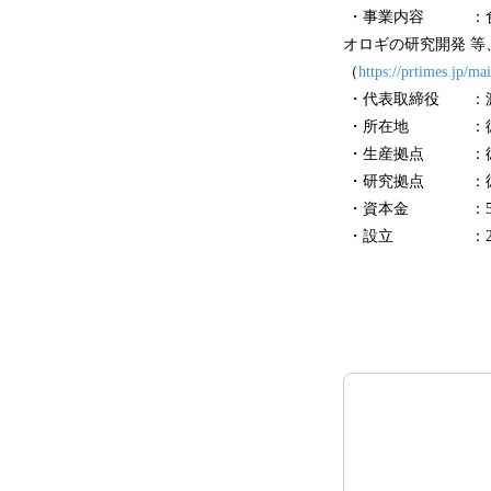
・事業内容 ：⾷⽤
オロギの研究開発 等
（
https://prtimes.jp/m
・代表取締役 ：渡
・所在地 ：徳島県
・生産拠点 ：徳島
・研究拠点 ：徳島
・資本金 ：5億2
・設立 ：201