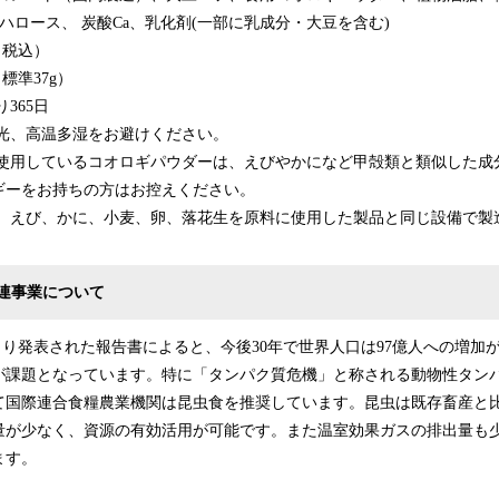
レハロース、 炭酸Ca、乳化剤(一部に乳成分・大豆を含む)
税込）
準37g）
365日
光、高温多湿をお避けください。
使用しているコオロギパウダーは、えびやかになど甲殻類と類似した成
ギーをお持ちの方はお控えください。
に、小麦、卵、落花生を原料に使用した製品と同じ設備で製造
連事業について
より発表された報告書によると、今後30年で世界人口は97億人への増加
が課題となっています。特に「タンパク質危機」と称される動物性タン
て国際連合食糧農業機関は昆虫食を推奨しています。昆虫は既存畜産と
量が少なく、資源の有効活用が可能です。また温室効果ガスの排出量も
ます。