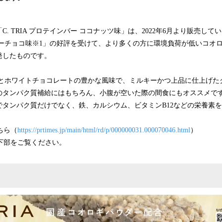
み
込
み
 TRIA プロテインバー ココナッツ味」は、2022年6月より販売している
中
ターチョコ味※1」の好評を受けて、より多くの方に環境負荷が低いコオロ
で
発したものです。
す
ホワイトチョコレートの豊かな風味で、ミルキーかつ上品に仕上げた
のタンパク質補給にはもちろん、小腹が空いた際の間食にもオススメで
でタンパク質だけでなく、鉄、カルシウム、ビタミンB12などの栄養素
ちら（
https://prtimes.jp/main/html/rd/p/000000031.000070046.html
）
下部をご覧ください。