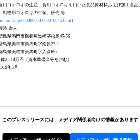
コオロギの⽣産、⾷⽤コオロギを⽤いた⾷品原材料および加⼯⾷品
、動物用コオロギの生産、販売 等
ain/html/rd/p/000000028.000070046.html
）
邉 崇人
鳴門市撫養町黒崎字松島45-56
県美馬市美馬町字南原22-1
県美馬市美馬町字入倉657
,210万円（資本準備金等を含む）
9年5月
このプレスリリースには、
メディア関係者向けの情報があります