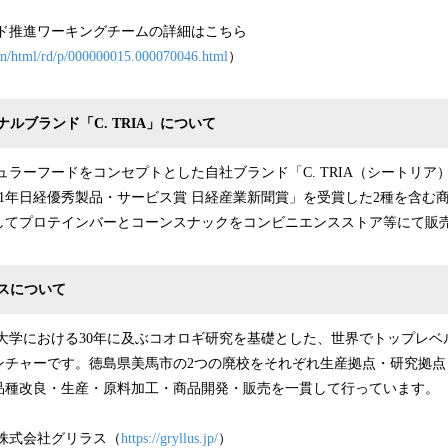
ド推進ワーキングチームの詳細はこちら
ain/html/rd/p/000000015.000070046.html
）
ルブランド「C. TRIA」について
ーフードをコンセプトとした自社ブランド「C. TRIA（シートリア
21年日経優秀製品・サービス賞 日経産業新聞賞」を受賞した2種を含む
してプロテインバーとコーンスナックをコンビニエンスストア等にて販
スについて
学における30年に及ぶコオロギ研究を基礎とした、世界でトップレベ
ンチャーです。徳島県美馬市の2つの廃校をそれぞれ生産拠点・研究拠点
品種改良・生産・原料加工・商品開発・販売を一貫して行っています。
会社グリラス（
https://gryllus.jp/
）