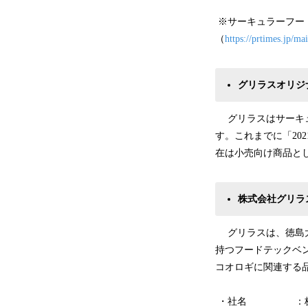
※サーキュラーフー
（
https://prtimes.jp/m
グリラスオリジナ
グリラスはサーキュラ
す。これまでに「20
在は小売向け商品と
株式会社グリラ
グリラスは、徳島大
持つフードテックベ
コオロギに関連する
・社名 ：株式