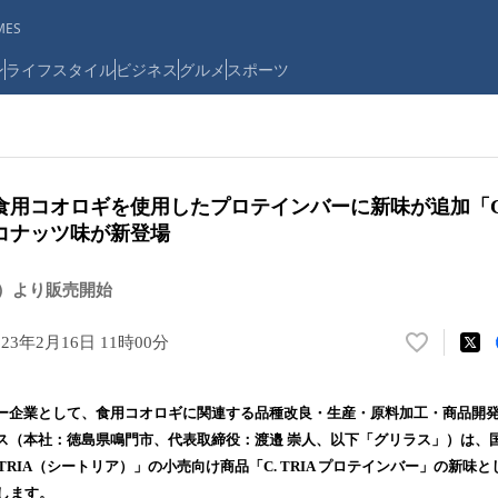
ES
ン
ライフスタイル
ビジネス
グルメ
スポーツ
用コオロギを使用したプロテインバーに新味が追加「C. 
コナッツ味が新登場
（土）より販売開始
023年2月16日 11時00分
い
い
ね
企業として、食用コオロギに関連する品種改良・生産・原料加工・商品開発
！
ス（本社：徳島県鳴門市、代表取締役：渡邉 崇人、以下「グリラス」）は、
数
 TRIA（シートリア）」の小売向け商品「C. TRIA プロテインバー」の新味
を
読
します。