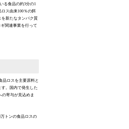
いる食品の約3分の1
ロス由来100％の餌
スを新たなタンパク質
ロギ関連事業を行って
食品ロスを主要原料と
ます。国内で発生した
障への寄与が見込めま
3万トンの食品ロスの