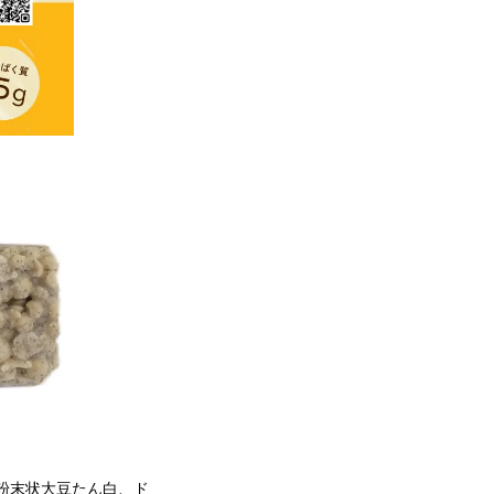
粉末状大豆たん白、ド