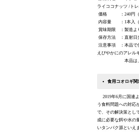
ライココナッツ /ト
価格 ：240円（
内容量 ：1本入（標
賞味期限 ：製造より
保存方法 ：直射日
注意事項 ：本品で
えびやかにのアレル
本品は、えび、か
食用コオロギ関
2019年6月に国連
う食料問題への対応
で、その解決策とし
成に必要な餌や水の
いタンパク源といえ