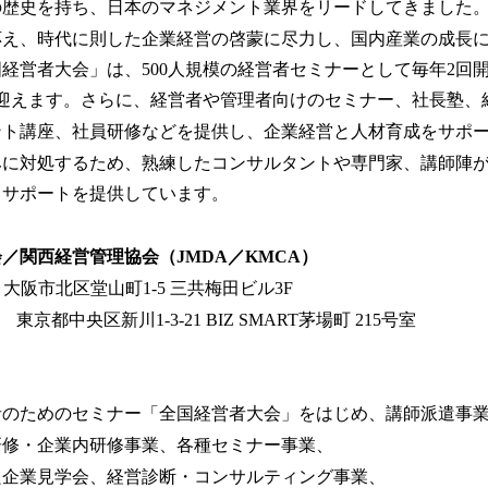
の歴史を持ち、日本のマネジメント業界をリードしてきました
応え、時代に則した企業経営の啓蒙に尽力し、国内産業の成長
経営者大会」は、500人規模の経営者セミナーとして毎年2回
を迎えます。さらに、経営者や管理者向けのセミナー、社長塾、
ント講座、社員研修などを提供し、企業経営と人材育成をサポ
みに対処するため、熟練したコンサルタントや専門家、講師陣
とサポートを提供しています。
／関西経営管理協会（JMDA／KMCA）
27 大阪市北区堂山町1-5 三共梅田ビル3F
3 東京都中央区新川1-3-21 BIZ SMART茅場町 215号室
者のためのセミナー「全国経営者大会」をはじめ、講師派遣事
研修・企業内研修事業、各種セミナー事業、
良企業見学会、経営診断・コンサルティング事業、