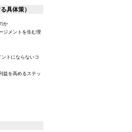
する具体策）
のか
ージメントを生む理
メントにならないコ
利益を高めるステッ