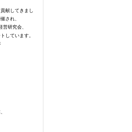
。
に貢献してきまし
開催され、
経営研究会、
ートしています。
が
業、