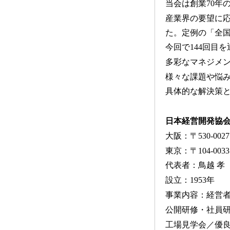
当会は創業70年
産業界の要望に
た。定例の「全国
今回で144回目
多彩なマネジメ
様々な課題や悩
具体的な解決策
日本経営開発協会
大阪：〒530-00
東京：〒104-003
代表者：鳥越 孝
設立：1953年
事業内容：経営
公開研修・社員
工場見学会／優