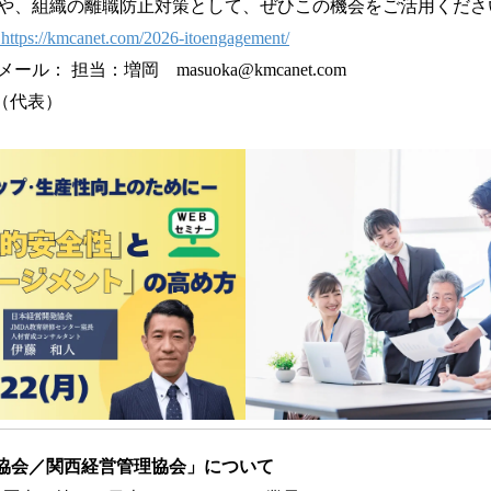
や、組織の離職防止対策として、ぜひこの機会をご活用くださ
https://kmcanet.com/2026-itoengagement/
： 担当：増岡 masuoka@kmcanet.com
91（代表）
協会／関西経営管理協会」について