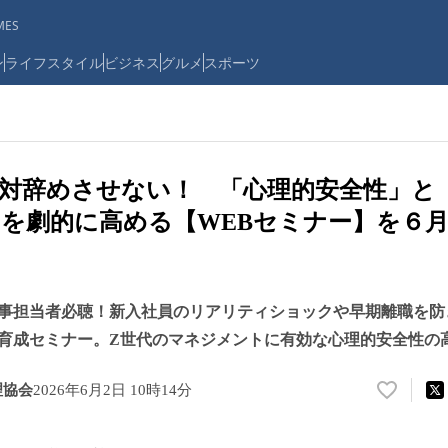
ES
ン
ライフスタイル
ビジネス
グルメ
スポーツ
対辞めさせない！ 「心理的安全性」と
を劇的に高める【WEBセミナー】を６月
事担当者必聴！新入社員のリアリティショックや早期離職を防
育成セミナー。Z世代のマネジメントに有効な心理的安全性の
理協会
2026年6月2日 10時14分
い
い
ね