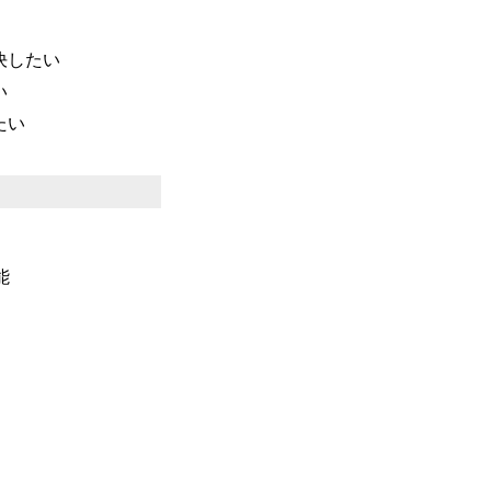
決したい
い
たい
能