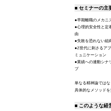
■ セミナーの
●早期離職のメカニ
●心理的安全性と定
由
●失敗を恐れない組
●Z世代に刺さるア
ミュニケーション
●業績への連動シナ
プ
単なる精神論ではな
具体的なメソッドを
■ このような