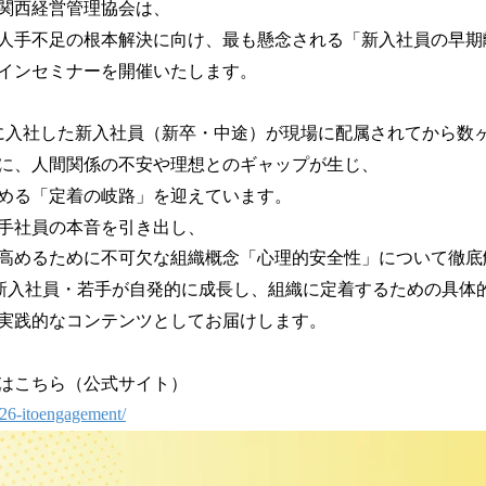
関西経営管理協会は、
！
数
人手不足の根本解決に向け、最も懸念される「新入社員の早期
を
インセミナーを開催いたします。
読
み
込
に入社した新入社員（新卒・中途）が現場に配属されてから数
み
に、人間関係の不安や理想とのギャップが生じ、
中
める「定着の岐路」を迎えています。
で
す
手社員の本音を引き出し、
高めるために不可欠な組織概念「心理的安全性」について徹底
新入社員・若手が自発的に成長し、組織に定着するための具体
実践的なコンテンツとしてお届けします。
はこちら（公式サイト）
026-itoengagement/