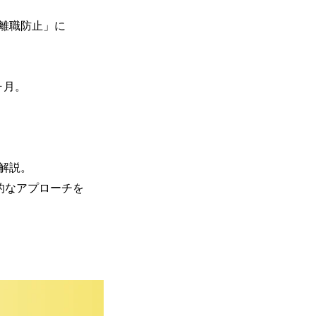
離職防止」に
ヶ月。
解説。
的なアプローチを