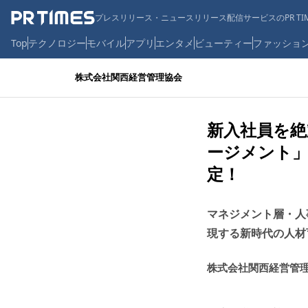
プレスリリース・ニュースリリース配信サービスのPR TIM
Top
テクノロジー
モバイル
アプリ
エンタメ
ビューティー
ファッショ
株式会社関西経営管理協会
新入社員を絶
ージメント」
定！
マネジメント層・人
現する新時代の人材
株式会社関西経営管