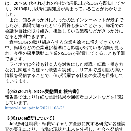
は、20〜60 代それぞれの年代で9割以上がSDGsを既知してお
り、2019年1月以降に認知度が高まっていることがわかりま
した。
また、知るきっかけになったのはインターネットが最多で
したが、職場で知ったという回答も多いことから、職場での
会話や自社の取り組み、担当している業務などがきっかけに
なると推測できます。
近年SDGsの取り組みをする企業も徐々に増えてきている
中、転職などの企業選択基準にも影響が出ている傾向が見ら
れ、今後の採用活動に企業のSDGsが影響してくることも予測
できます。
ライボでは今後も社会人を対象にした就職・転職・働き方
などに関連する様々な調査を実施し、リアルで透明度の高い
情報を発信することで、個が活躍する社会の実現を目指して
まいります。
【(※2)2021年 SDGs実態調査 報告書】
報告書ではより詳細な集計結果や回答者コメントなどを記載
しています。
https://laibo.jp/info/20211108-2/
【(※1)Job総研について】
Job総研は就職・転職やキャリア全般に関する研究や各種調
査の実施により、市場の現状と未来を分析し、社会へ発信す