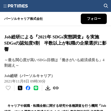
パーソルキャリア株式会社
フォロー
Job総研による『2021年 SDGs実態調査』を実施
SDGsの認知度9割 半数以上が転職の企業選択に影
響
～最も関心度が高いSDGs目標は「働きがいも経済成長も」4
割超え～
Job総研（パーソルキャリア）
2021年11月8日 09時30分
い
い
ね
！
キャリアや就職・転職全般に関する研究や各種調査を行う機関『Job