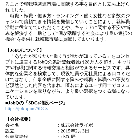
ることで就転職関連市場に貢献する事を目的とし立ち上げら
れました。
就職・転職・働き方・ランキング・働く女性など多数のジ
ャンルで信頼できる情報を発信していくことにより、就転職
活動に役立てていただくことや、キャリアに関する不安や悩
みを解決する一助として”個が活躍する社会により良い選択の
機会”を提供し就転職市場に貢献してまいります。
【JobQについて】
「あなたが知りたい”働く”は誰かが知っている」をコンセ
プトに運営するJobQの累計登録者数は28万人を超え、キャリ
アや転職に関する情報交換と相談ができるサービスです。具
体的な企業名を検索して、現役社員や元社員による口コミだ
けではなく、仕事全般に関する悩みや就職・転職への不安な
ど漠然とした内容も含まれ、匿名によるユーザ同士でコミュ
ニケーションを取りながら、より良い選択をつくる場になっ
ています。
■JobQの「SDGs特設ページ」
https://job-q.me/SDGs
【会社概要】
会社名 ：株式会社ライボ
設立 ：2015年2月3日
代表取締役 ：小谷 匠