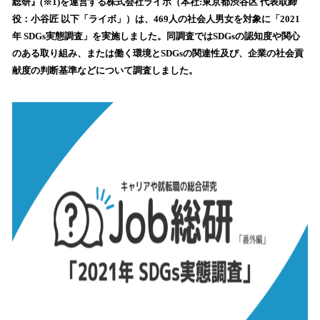
数
総研』(※1)を運営する株式会社ライボ（本社:東京都渋谷区 代表取締
を
役：小谷匠 以下「ライボ」）は、469人の社会人男女を対象に「2021
読
年 SDGs実態調査」を実施しました。同調査ではSDGsの認知度や関心
み
のある取り組み、または働く環境とSDGsの関連性及び、企業の社会貢
込
献度の判断基準などについて調査しました。
み
中
で
す