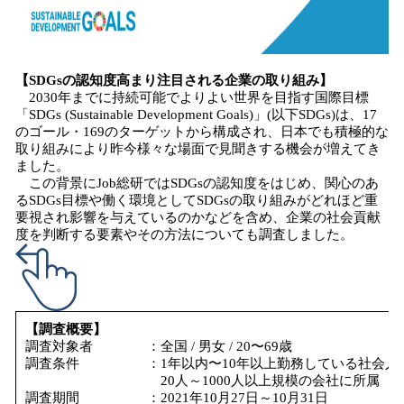
​​【SDGsの認知度高まり注目される企業の取り組み】
2030年までに持続可能でよりよい世界を目指す国際目標
「SDGs (Sustainable Development Goals)」(以下SDGs)は、17
のゴール・169のターゲットから構成され、日本でも積極的な
取り組みにより昨今様々な場面で見聞きする機会が増えてき
ました。
この背景にJob総研ではSDGsの認知度をはじめ、関心のあ
るSDGs目標や働く環境としてSDGsの取り組みがどれほど重
要視され影響を与えているのかなどを含め、企業の社会貢献
度を判断する要素やその方法についても調査しました。
【調査概要】
調査対象者 ：全国 / 男女 / 20〜69歳
調査条件 ：1年以内〜10年以上勤務している社会人
20人～1000人以上規模の会社に所属
調査期間 ：2021年10月27日～10月31日