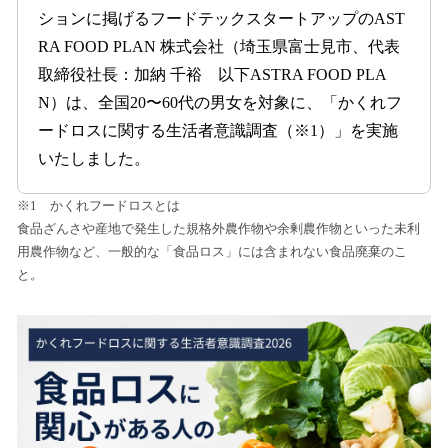
を
ションに掲げるフードテックスタートアップのAST
読
RA FOOD PLAN 株式会社（埼玉県富士見市、代表
み
込
取締役社長：加納 千裕 以下ASTRA FOOD PLA
み
N）は、全国20〜60代の男女を対象に、「かくれフ
中
ードロスに関する生活者意識調査（※1）」を実施
で
す
いたしました。
※1 かくれフードロスとは
食品ざんさや産地で発生した規格外農作物や余剰農作物といった未利
用農作物など、一般的な「食品ロス」には含まれない食品廃棄のこ
と。