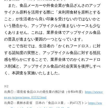
また、食品メーカーや外食企業が食品ざんさのアップ
サイクル原料を活用する際に「未利用食材を原料とする
こと」が生活者から良い印象を受けないのではないかと
いう懸念から、アップサイクルが進まないケースも少な
くありません。これは、業界全体でアップサイクル食品
の普及が進まない要因の一つとなっています。
そこで当社では、生活者の「かくれフードロス」に対
する認知度の実態と、アップサイクル食品に対する抵抗
感を明らかにすることで、業界全体でのかくれフードロ
ス削減と、アップサイクル食品の社会実装を後押しすべ
く、本調査を実施いたしました。
※2
出典①：環境省 食品ロスの発生量の推計値（令和4年度）
https://www.e
nv.go.jp/press/press_03332.html
出典②：農林水産省 日本の「食品ロス量」 – 約472万トン
https://ww