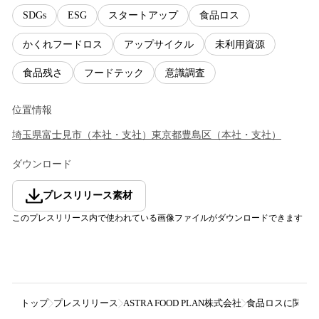
SDGs
ESG
スタートアップ
食品ロス
かくれフードロス
アップサイクル
未利用資源
食品残さ
フードテック
意識調査
位置情報
埼玉県
富士見市
（
本社・支社
）
東京都
豊島区
（
本社・支社
）
ダウンロード
プレスリリース素材
このプレスリリース内で使われている画像ファイルがダウンロードできます
トップ
プレスリリース
ASTRA FOOD PLAN株式会社
食品ロスに関心が