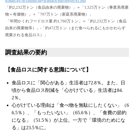
w.maff.go.jp/chushi/heya/attach/pdf/tenji6-41.pdf
「約2,232万トン（食品由来の廃棄物）」＝「1,525万トン（事業系廃棄
物＋有価物）」＋「707万トン（家庭系廃棄物）」
「年間かくれフードロス量 約1,760万トン」＝「約2,232万トン（食品
由来の廃棄物等）」-「約472万トン（まだ食べられるにもかかわらず
廃棄される食品ロス）」
調査結果の要約
【食品ロスに関する意識について】
食品ロスに「関心がある」生活者は72.8％。また、日
頃から食品ロス削減を「心がけている」生活者は84.
2％。
心がけている理由は「食べ物を無駄にしたくない」（6
6.5％）、「もったいない」（65.6％）、「食費の節約
になる」（51.5％）が上位。一方で「環境のためにな
る」は23.5％に。