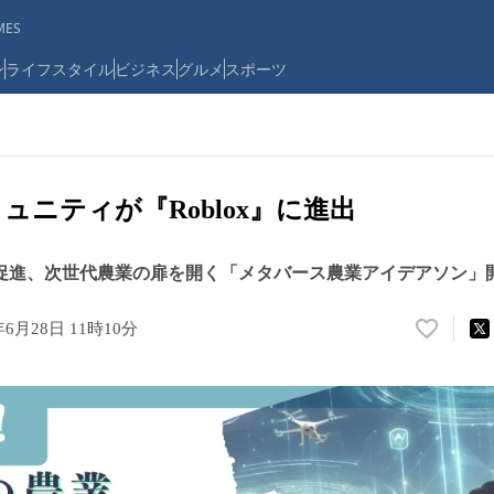
ES
ン
ライフスタイル
ビジネス
グルメ
スポーツ
ミュニティが『Roblox』に進出
促進、次世代農業の扉を開く「メタバース農業アイデアソン」
年6月28日 11時10分
い
い
ね
！
数
を
読