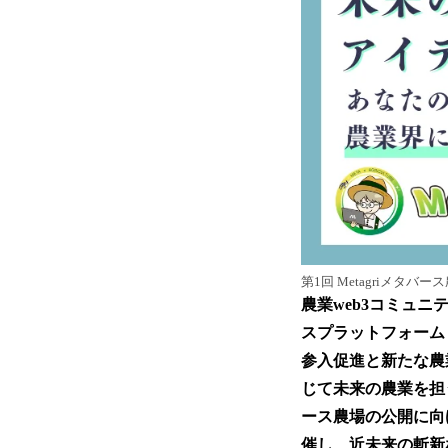
第1回 Metagriメタバ
農業web3コミュニ
スプラットフォーム
参入促進と新たな農
じて未来の農業を担
ース農場の公開に向
催し、近未来の斬新