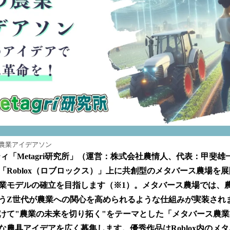
み
込
み
中
で
す
ース農業アイデアソン
ティ「Metagri研究所」（運営：株式会社農情人、代表：甲斐
「Roblox（ロブロックス）」上に共創型のメタバース農場を
業モデルの確立を目指します（※1）。メタバース農場では、
うZ世代が農業への関心を高められるような仕組みが実装され
けて"農業の未来を切り拓く"をテーマとした「メタバース農
な農具アイデアを広く募集します。優秀作品はRoblox内のメ