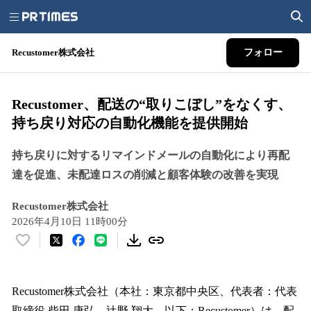
Recustomer株式会社
フォロー
Recustomer、配送の“取りこぼし”をなくす、
持ち戻り対応の自動化機能を提供開始
持ち戻りに対するリマインドメールの自動化により再配
達を促進、未配達ロスの削減と顧客体験の改善を実現
Recustomer株式会社
2026年4月10日 11時00分
い
い
ね
！
Recustomer株式会社（本社：東京都中央区、代表者：代表
数
取締役 柴田 康弘、辻野 翔大、以下：Recustomer）は、配