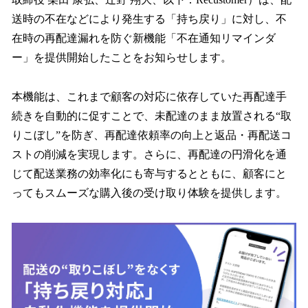
を
送時の不在などにより発生する「持ち戻り」に対し、不
読
み
在時の再配達漏れを防ぐ新機能「不在通知リマインダ
込
ー」を提供開始したことをお知らせします。
み
中
で
本機能は、これまで顧客の対応に依存していた再配達手
す
続きを自動的に促すことで、未配達のまま放置される“取
りこぼし”を防ぎ、再配達依頼率の向上と返品・再配送コ
ストの削減を実現します。さらに、再配達の円滑化を通
じて配送業務の効率化にも寄与するとともに、顧客にと
ってもスムーズな購入後の受け取り体験を提供します。