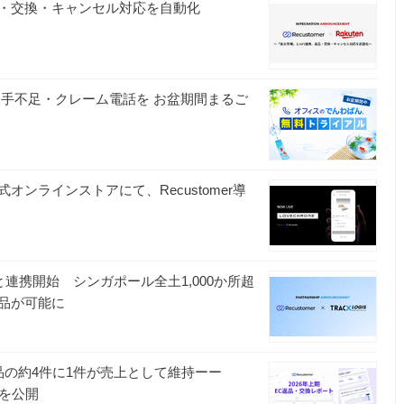
、返品・交換・キャンセル対応を自動化
人手不足・クレーム電話を お盆期間まるご
」公式オンラインストアにて、Recustomer導
is」と連携開始 シンガポール全土1,000か所超
品が可能に
品の約4件に1件が売上として維持ーー
トを公開