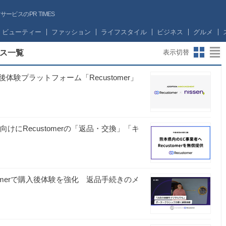
ビスのPR TIMES
ビューティー
ファッション
ライフスタイル
ビジネス
グルメ
ス一覧
表示切替
験プラットフォーム「Recustomer」
けにRecustomerの「返品・交換」「キ
customerで購入後体験を強化 返品手続きのメ