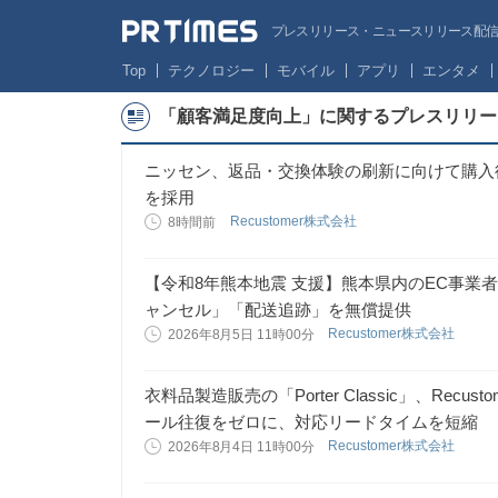
プレスリリース・ニュースリリース配信サー
Top
テクノロジー
モバイル
アプリ
エンタメ
「顧客満足度向上」に関するプレスリリー
ニッセン、返品・交換体験の刷新に向けて購入後体
を採用
Recustomer株式会社
8時間前
【令和8年熊本地震 支援】熊本県内のEC事業者向
ャンセル」「配送追跡」を無償提供
Recustomer株式会社
2026年8月5日 11時00分
衣料品製造販売の「Porter Classic」、Re
ール往復をゼロに、対応リードタイムを短縮
Recustomer株式会社
2026年8月4日 11時00分