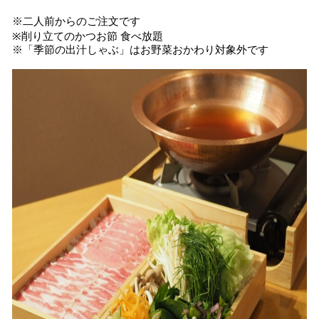
※二人前からのご注文です
※削り⽴てのかつお節 ⾷べ放題
※「季節の出汁しゃぶ」はお野菜おかわり対象外です