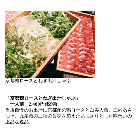
京都鴨ロースとねぎ出汁しゃぶ
「京都鴨ロースとねぎ出汁しゃぶ」
一人前 2,480円(税別)
当店自慢のお出汁に京都産の鴨ロースと白美人葱、庄内あさ
つき、九条葱の三種の旨味を加えたあっさりとした味わいの
上品な逸品。