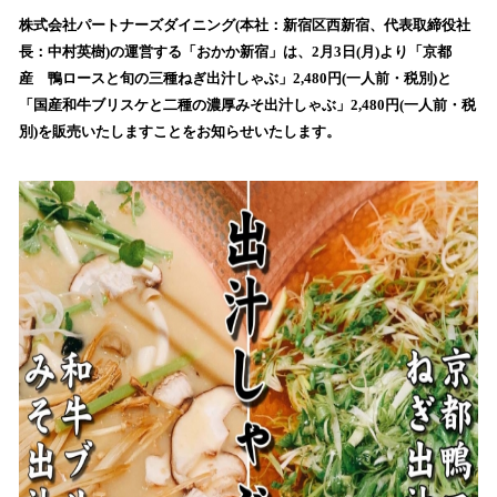
ね
！
株式会社パートナーズダイニング(本社：新宿区西新宿、代表取締役社
数
長：中村英樹)の運営する「おかか新宿」は、2月3日(月)より「京都
を
産 鴨ロースと旬の三種ねぎ出汁しゃぶ」2,480円(一人前・税別)と
読
「国産和牛ブリスケと二種の濃厚みそ出汁しゃぶ」2,480円(一人前・税
み
別)を販売いたしますことをお知らせいたします。
込
み
中
で
す