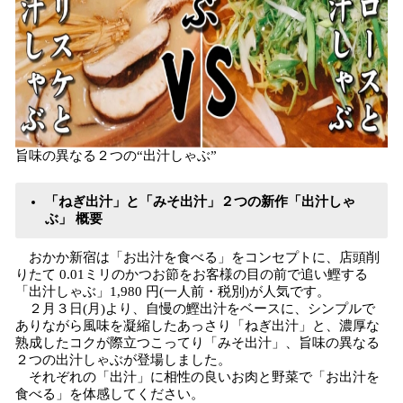
旨味の異なる２つの“出汁しゃぶ”
「ねぎ出汁」と「みそ出汁」２つの新作「出汁しゃ
ぶ」 概要
おかか新宿は「お出汁を食べる」をコンセプトに、店頭削
りたて 0.01ミリのかつお節をお客様の目の前で追い鰹する
「出汁しゃぶ」1,980 円(一人前・税別)が人気です。
２月３日(月)より、自慢の鰹出汁をベースに、シンプルで
ありながら風味を凝縮したあっさり「ねぎ出汁」と、濃厚な
熟成したコクが際立つこってり「みそ出汁」、旨味の異なる
２つの出汁しゃぶが登場しました。
それぞれの「出汁」に相性の良いお肉と野菜で「お出汁を
食べる」を体感してください。