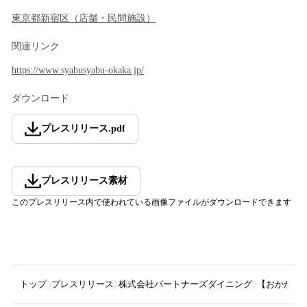
東京都
新宿区
（
店舗・民間施設
）
関連リンク
https://www.syabusyabu-okaka.jp/
ダウンロード
プレスリリース
.
pdf
プレスリリース素材
このプレスリリース内で使われている画像ファイルがダウンロードできます
トップ
プレスリリース
株式会社パートナーズダイニング
【おかか新