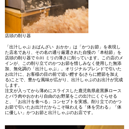
店頭の削り器
「出汁しゃぶ おばんざい おかか」は「かつお節」を表現し
た店名であり、その名の通り厳選された⾃慢の「本枯節」を
店頭の削り器で 0.01 ミリの薄さに削っています。この店のメ
インが、この削り⽴てのかつお節を惜しみなく使⽤した無添
加、無化調の「出汁しゃぶ」。オリジナルブレンドで引いた
お出汁に、お客様の⽬の前で追い鰹する(さらに鰹節を加え
る)ことで、豊かな⾵味が広がり、出汁しゃぶのお出汁が完成
します。
注⽂が⼊ってから薄めにスライスした⿅児島県産⿊豚ロース
とバラ⾁やおかわり⾃由のお野菜をこの出汁にくぐらせる
と、「お出汁を⾷べる」コンセプトを実感。削り⽴てのかつ
お節で引いたお出汁だからこそ味わえる「体を労わる」「体
に優しい」かつお節と出汁しゃぶのお店です。