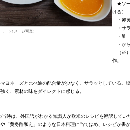
★ソー
ける）
・卵
・サラ
）」（イメージ写真）
・酢
・から
（※）
作。
のマヨネーズと比べ油の配合量が少なく、サラッとしている。
が強く、素材の味をダイレクトに感じる。
の当時は、外国語がわかる知識人が欧米のレシピを翻訳してい
」や「黄身酢和え」のような日本料理に当てはめ、レシピが書