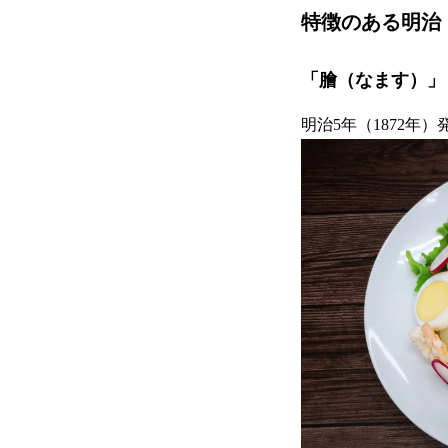
特徴のある明治
「膾（なます）」
明治5年（1872