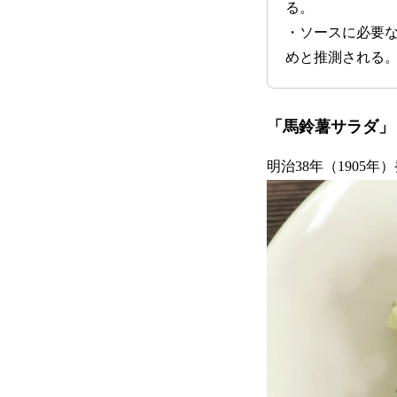
る。
・ソースに必要
めと推測される
「馬鈴薯サラダ」
明治38年（1905