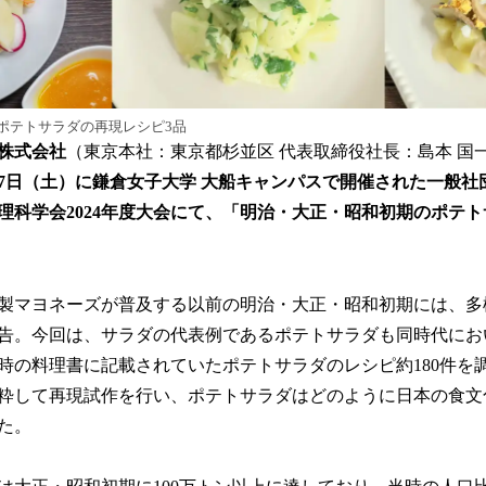
み
込
み
中
で
す
ポテトサラダの再現レシピ3品
株式会社
（東京本社：東京都杉並区 代表取締役社長：島本 国
・7日（土）に鎌倉女子大学 大船キャンパスで開催された一般社
理科学会2024年度大会にて、「明治・大正・昭和初期のポテ
製マヨネーズが普及する以前の明治・大正・昭和初期には、多
告。今回は、サラダの代表例であるポテトサラダも同時代にお
時の料理書に記載されていたポテトサラダのレシピ約180件を
粋して再現試作を行い、ポテトサラダはどのように日本の食文
た。