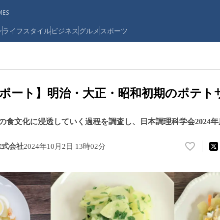
ES
ン
ライフスタイル
ビジネス
グルメ
スポーツ
ポート】明治・大正・昭和初期のポテト
の食文化に浸透していく過程を調査し、日本調理科学会2024
株式会社
2024年10月2日 13時02分
い
い
ね
！
数
を
読