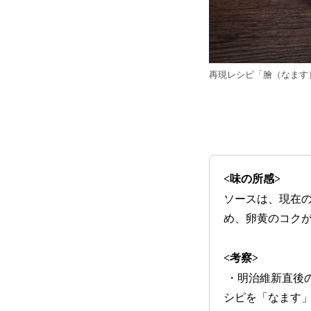
再現レシピ「膾（なます
<味の所感>
ソースは、現在
め、卵黄のコク
<考察>
・明治維新直後
シピを「なます