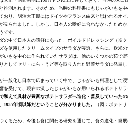
は大正・昭和初期に100万トン以上に達しており、当時の人口
と推測されます。そのため、当時の料理書にもじゃがいもを中
ており、明治大正期にはドイツやフランス由来と思われるオイ
が見られました。しかし、日本人の嗜好に合わなかったためか
うです。
ダの中で日本人の嗜好にあった、ボイルドドレッシング（※ク
ズを使用したクリームタイプのサラダが浸透。さらに、欧米の
がいもを中心に作られていたサラダは、他のいくつかの茹で野
りとしてセリ・にら・うど等を取り入れた野菜サラダに発展し
が一般化し日本で広まっていく中で、じゃがいも料理として浸
響を受けて、現在の潰したじゃがいもが用いられるポテトサラ
で和えて具材が豊富なポテトサラダへ進化・普及していったの
、1955年頃以降だということが分かりました。
（図：ポテトサ
つくるため、今後も食に関わる研究を通じて、食の進化・発展