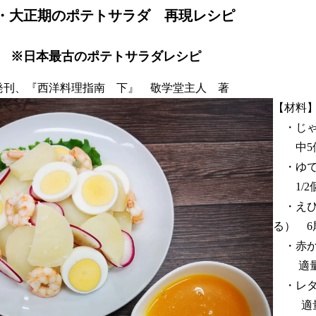
・大正期のポテトサラダ 再現レシピ
 ※日本最古のポテトサラダレシピ
年）発刊、『西洋料理指南 下』 敬学堂主人 著
【材料
・じゃ
中5
・ゆ
1/2
・えび
る） 6
・赤か
適
・レタ
適