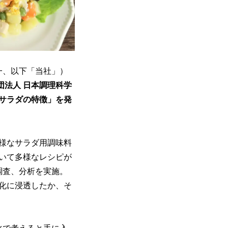
一、以下「当社」）
団法人 日本調理科学
トサラダの特徴」を発
様なサラダ用調味料
いて多様なレシピが
調査、分析を実施。
化に浸透したか、そ