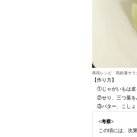
再現レシピ「馬鈴薯サラ
【作り方】
①じゃがいもは皮を
②せり、三つ葉を
③バター、こしょ
<考察>
この頃には、次