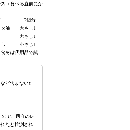
ス（食べる直前にか
黄 2個分
ダ油 大さじ1
 大さじ1
し 小さじ1
食材は代用品で試
塩など含まないた
たので、西洋のレ
かれたと推測され