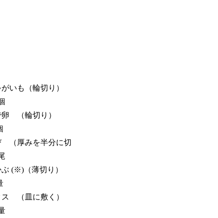
】
がいも（輪切り）
個
で卵 （輪切り）
個
 （厚みを半分に切
尾
ぶ (※)（薄切り）
量
ス （皿に敷く）
量