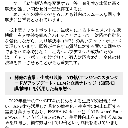
で、「給与振込先を変更する」等、個別性が非常に高く
解決が難しい問合せは一定数存在するた
め、人への連携ができることも社内のスムーズな困り事
解決には重要とされています。
従来型チャットボットに、生成AIによるドキュメント検索
機能、有人接続を組み合わせることによって、対応の自動化
を強化しながら、より解決率（※3）の高いチャットボットを
実現しています。回答が存在する質問に対する問いに回答が
できる正答率ではなく、社内ヘルプデスクの成功のために
は、チャットボットだけで無く、有人対応含めた、全体の解
決率を向上させることが最も重要です。
開発の背景：生成AI以降、AI対話エンジンのスタンダ
ードがアップデート - LLMと企業ナレッジ（知恵/知
識/情報）を活用した新形態へ
2022年後半のChatGPTをはじめとする生成AIの出現も伴
い、AI技術を活用した業務の効率化・生産性の向上に関する
需要は高まっており、PKSHA Workplaceは「AI Powered Futur
e Work」というビジョンのもと、生産性向上を支援するAI Sa
aSを展開し、顧客数は4年で12倍という成長を遂げていまし