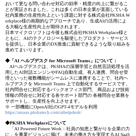
おいて更なる問い合わせ対応の効率・精度の向上に繋がるこ
とが実証されました。これは多くの日本企業が直面している
社内業務の生産性向上という課題に対する株式会社PKSHA W
orkplace様の画期的なアプローチであり、生成AIの活用によ
る大幅な生産性向上が期待されます。
日本マイクロソフトは今後も株式会社PKSHA Workplace様と
ともに、AIのテクノロジーを駆使したプロダクト・サービス
を提供し、日本企業のDX推進に貢献できるような取り組みを
進めてまいります。
◆「AI ヘルプデスク for Microsoft Teams」について：
AIヘルプデスクは、PKSHAの深層学習と自然言語処理を活
用したAI対話エンジンやFAQ自動生成、有人連携、問合せ管
理といった複数機能がシームレスに連携することで、社内ヘ
ルプデスクを Microsoft Teams 上で自動化するサービスです。
社内問合せに対応するバックオフィス部門、 商品および技術
情報の問合せに対応する各サポート部門の 各種問合せ業務を
サポートし、生産性を向上させます。
※ 一部機能にOpenAI社のGPT-4モデルを利用
https://aisaas.pkshatech.com/aihelpdesk/
◆PKSHA Workplaceについて
「AI Powered Future Work：社員の知恵と繋がりを企業の力
に」を事業ビジョンに掲げ、未来の働き方を実現するAI SaaS