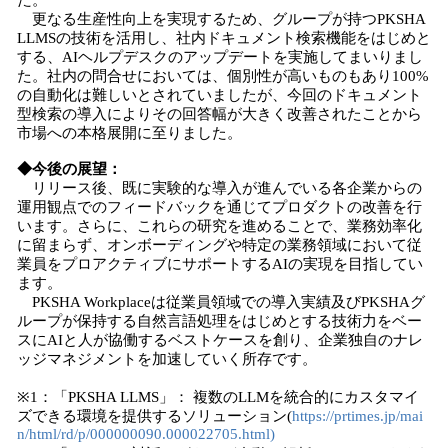
た。
更なる生産性向上を実現するため、グループが持つPKSHA
LLMSの技術を活用し、社内ドキュメント検索機能をはじめと
する、AIヘルプデスクのアップデートを実施してまいりまし
た。社内の問合せにおいては、個別性が高いものもあり100%
の自動化は難しいとされていましたが、今回のドキュメント
型検索の導入によりその回答幅が大きく改善されたことから
市場への本格展開に至りました。
◆今後の展望：
リリース後、既に実験的な導入が進んでいる各企業からの
運用観点でのフィードバックを通じてプロダクトの改善を行
います。さらに、これらの研究を進めることで、業務効率化
に留まらず、オンボーディングや特定の業務領域において従
業員をプロアクティブにサポートするAIの実現を目指してい
ます。
PKSHA Workplaceは従業員領域での導入実績及びPKSHAグ
ループが保持する自然言語処理をはじめとする技術力をベー
スにAIと人が協働するベストケースを創り、企業独自のナレ
ッジマネジメントを加速していく所存です。
※1：「PKSHA LLMS」： 複数のLLMを統合的にカスタマイ
ズできる環境を提供するソリューション(
https://prtimes.jp/mai
n/html/rd/p/000000090.000022705.html)