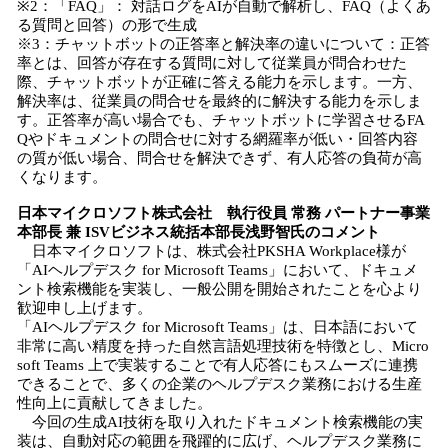
※2：「FAQ」： 対話ログをAIが自動で解析し、FAQ（よくあ
る質問と回答）の形で生成
※3：チャットボットの正答率と解決率の違いについて：正答
率とは、回答が存在する質問に対して従業員が問合わせた
際、チャットボットが正確に答える能力を示します。一方、
解決率は、従業員の問合せを最終的に解決する能力を示しま
す。正答率が高い場合でも、チャットボットに学習させるFA
Qやドキュメントの問合せに対する網羅率が低い・回答内容
の質が低い場合、問合せを解決できず、有人応答の負荷が高
くなります。
日本マイクロソフト株式会社 執行役員 常務 パートナー事業
本部長 兼 ISVビジネス統括本部長浅野智氏のコメント
日本マイクロソフトは、株式会社PKSHA Workplace様が
「AIヘルプデスク for Microsoft Teams」において、ドキュメ
ント検索機能を実装し、一般公開を開始されたことを心より
歓迎申し上げます。
「AIヘルプデスク for Microsoft Teams」は、日本語において
非常に高い精度を持った自然言語処理技術を特徴とし、Micro
soft Teams 上で実装することで有人応答にもスムーズに連携
できることで、多くの企業のヘルプデスク業務における生産
性向上に貢献してきました。
今回の生成AI技術を取り入れたドキュメント検索機能の実
装は、自動対応の範囲を飛躍的に広げ、ヘルプデスク業務に