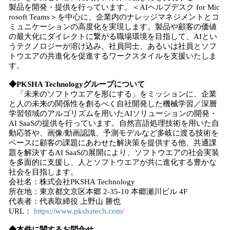
製品を開発・提供を行っています。＜AIヘルプデスク for Mic
rosoft Teams＞を中心に、企業内のナレッジマネジメントとコ
ミュニケーションの高度化を実現します。製品や顧客の価値
の最大化にダイレクトに繋がる職場環境を目指して、AIとい
うテクノロジーが溶け込み、社員同士、あるいは社員とソフ
トウエアの共進化を促進するワークスタイルを支援いたしま
す。
◆PKSHA Technologyグループについて
「未来のソフトウエアを形にする」をミッションに、企業
と人の未来の関係性を創るべく自社開発した機械学習／深層
学習領域のアルゴリズムを用いたAIソリューションの開発・
AI SaaSの提供を行っています。自然言語処理技術を用いた自
動応答や、画像/動画認識、予測モデルなど多岐に渡る技術を
ベースに顧客の課題にあわせた解決策を提供する他、共通課
題を解決するAI SaaSの展開により、ソフトウエアの社会実装
を多面的に支援し、人とソフトウエアが共に進化する豊かな
社会を目指します。
会社名：株式会社PKSHA Technology
所在地：東京都文京区本郷 2-35-10 本郷瀬川ビル 4F
代表者：代表取締役 上野山 勝也
URL：
https://www.pkshatech.com/
◆本件に関するお問合せ