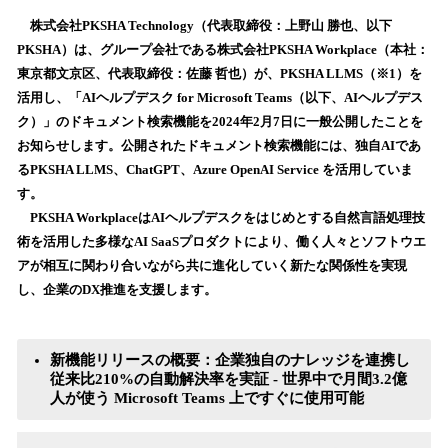
ね
！
株式会社PKSHA Technology（代表取締役：上野山 勝也、以下
数
PKSHA）は、グループ会社である株式会社PKSHA Workplace（本社：
を
東京都文京区、代表取締役：佐藤 哲也）が、PKSHA LLMS（※1）を
読
活用し、「AIヘルプデスク for Microsoft Teams（以下、AIヘルプデス
み
ク）」のドキュメント検索機能を2024年2月7日に一般公開したことを
込
お知らせします。公開されたドキュメント検索機能には、独自AIであ
み
るPKSHA LLMS、ChatGPT、Azure OpenAI Service を活用していま
中
で
す。
す
PKSHA WorkplaceはAIヘルプデスクをはじめとする自然言語処理技
術を活用した多様なAI SaaSプロダクトにより、働く人々とソフトウエ
アが相互に関わり合いながら共に進化していく新たな関係性を実現
し、企業のDX推進を支援します。
新機能リリースの概要：企業独自のナレッジを連携し
従来比210%の自動解決率を実証 - 世界中で月間3.2億
人が使う Microsoft Teams 上ですぐに使用可能