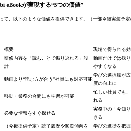
bi eBookが実現する“5つの価値”
って、以下のような価値を提供できます。（一部今後実装予定
概要
現場で得られる効
研修内容を「読むことで振り返れる」設
動画だけでは残り
計
やすくなる
学びの選択肢が広
動画より“読む方が合う”社員にも対応可能
度の向上に
忙しい社員でも、
移動・業務の合間にも学習が可能
れる
実務中の「今知り
必要な情報をすぐ探せる
きる
（今後提供予定）読了履歴や閲覧傾向を
学びの進捗を把握