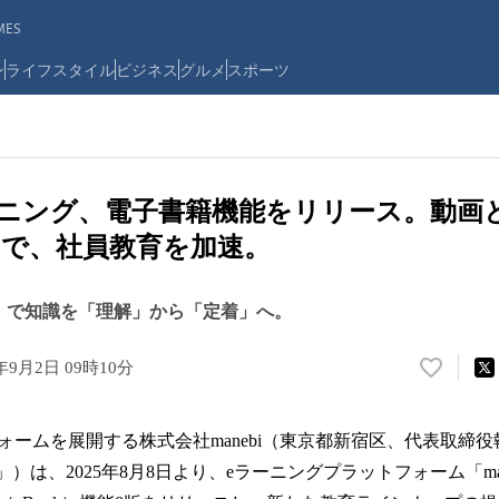
ES
ン
ライフスタイル
ビジネス
グルメ
スポーツ
 eラーニング、電子書籍機能をリリース。動
で、社員教育を加速。
k（β版）で知識を「理解」から「定着」へ。
5年9月2日 09時10分
い
い
ね
ームを展開する株式会社manebi（東京都新宿区、代表取締役
！
数
i」）は、2025年8月8日より、eラーニングプラットフォーム「man
を