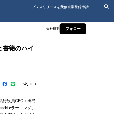
プレスリリースを受信
企業登録申請
会社概要
フォロー
画と書籍のハイ
執行役員CEO：田島
ebi eラーニング」