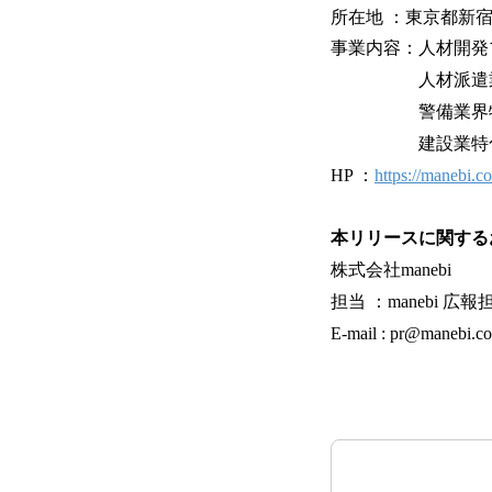
所在地 ：東京都新宿
事業内容：人材開発プ
⼈材派遣業界特
警備業界特化eラー
建設業特化eラ
HP ：
https://manebi.co
本リリースに関する
株式会社manebi
担当 ：manebi 広報
E-mail : pr@manebi.co