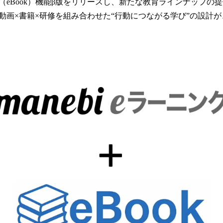
（eBook）機能β版をリリースし、新たな教育ラインナップの
読
動画×書籍×研修を組み合わせた“行動につながる学び”の設計
み
込
み
中
で
す