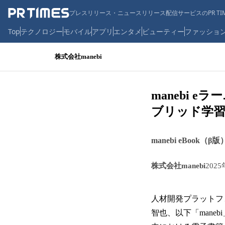
プレスリリース・ニュースリリース配信サービスのPR TIM
Top
テクノロジー
モバイル
アプリ
エンタメ
ビューティー
ファッショ
株式会社manebi
manebi
ブリッド学習
manebi eBoo
株式会社manebi
202
人材開発プラットフォ
智也、以下「maneb