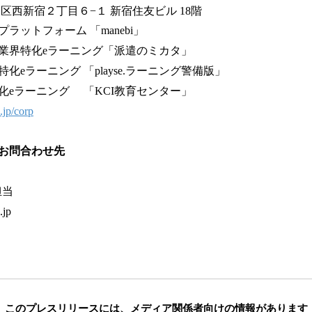
区西新宿２丁目６−１ 新宿住友ビル 18階
ラットフォーム 「manebi」
化eラーニング「派遣のミカタ」
ニング 「playse.ラーニング警備版」
ーニング 「KCI教育センター」
.jp/corp
お問合わせ先
担当
.jp
このプレスリリースには、
メディア関係者向けの情報があります