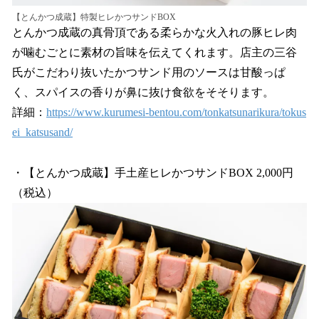
【とんかつ成蔵】特製ヒレかつサンドBOX
とんかつ成蔵の真骨頂である柔らかな火入れの豚ヒレ肉
が噛むごとに素材の旨味を伝えてくれます。店主の三谷
氏がこだわり抜いたかつサンド用のソースは甘酸っぱ
く、スパイスの香りが鼻に抜け食欲をそそります。
詳細：
https://www.kurumesi-bentou.com/tonkatsunarikura/tokus
ei_katsusand/
・【とんかつ成蔵】手土産ヒレかつサンドBOX 2,000円
（税込）