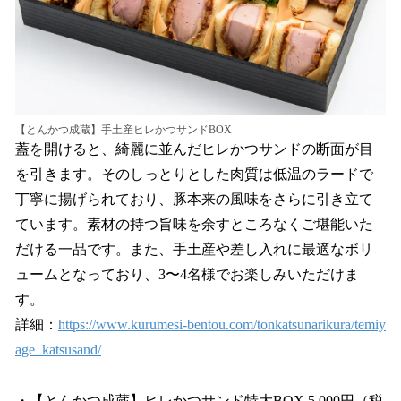
【とんかつ成蔵】手土産ヒレかつサンドBOX
蓋を開けると、綺麗に並んだヒレかつサンドの断面が目
を引きます。そのしっとりとした肉質は低温のラードで
丁寧に揚げられており、豚本来の風味をさらに引き立て
ています。素材の持つ旨味を余すところなくご堪能いた
だける一品です。また、手土産や差し入れに最適なボリ
ュームとなっており、3〜4名様でお楽しみいただけま
す。
詳細：
https://www.kurumesi-bentou.com/tonkatsunarikura/temiy
age_katsusand/
・【とんかつ成蔵】ヒレかつサンド特大BOX 5,000円（税