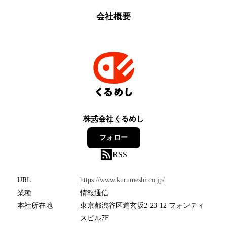
会社概要
株式会社くるめし
23
フォロワー
フォロー
RSS
URL
https://www.kurumeshi.co.jp/
業種
情報通信
本社所在地
東京都渋谷区道玄坂2-23-12 フォンティ
スビル7F