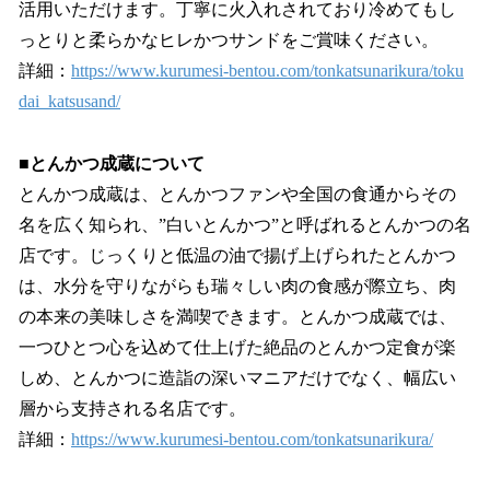
活用いただけます。丁寧に火入れされており冷めてもし
っとりと柔らかなヒレかつサンドをご賞味ください。
詳細：
https://www.kurumesi-bentou.com/tonkatsunarikura/toku
dai_katsusand/
■とんかつ成蔵について
とんかつ成蔵は、とんかつファンや全国の食通からその
名を広く知られ、”白いとんかつ”と呼ばれるとんかつの名
店です。じっくりと低温の油で揚げ上げられたとんかつ
は、水分を守りながらも瑞々しい肉の食感が際立ち、肉
の本来の美味しさを満喫できます。とんかつ成蔵では、
一つひとつ心を込めて仕上げた絶品のとんかつ定食が楽
しめ、とんかつに造詣の深いマニアだけでなく、幅広い
層から支持される名店です。
詳細：
https://www.kurumesi-bentou.com/tonkatsunarikura/