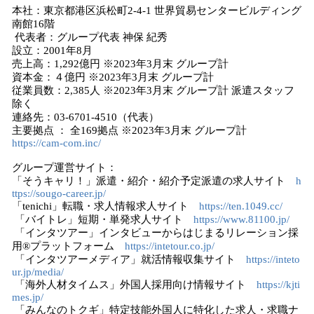
本社：東京都港区浜松町2-4-1 世界貿易センタービルディング
南館16階
代表者：グループ代表 神保 紀秀
設立：2001年8月
売上高：1,292億円 ※2023年3月末 グループ計
資本金：４億円 ※2023年3月末 グループ計
従業員数：2,385人 ※2023年3月末 グループ計 派遣スタッフ
除く
連絡先：03-6701-4510（代表）
主要拠点 ： 全169拠点 ※2023年3月末 グループ計
https://cam-com.inc/
グループ運営サイト：
「そうキャリ！」派遣・紹介・紹介予定派遣の求人サイト
h
ttps://sougo-career.jp/
「tenichi」転職・求人情報求人サイト
https://ten.1049.cc/
「バイトレ」短期・単発求人サイト
https://www.81100.jp/
「インタツアー」インタビューからはじまるリレーション採
用®プラットフォーム
https://intetour.co.jp/
「インタツアーメディア」就活情報収集サイト
https://inteto
ur.jp/media/
「海外人材タイムス」外国人採用向け情報サイト
https://kjti
mes.jp/
「みんなのトクギ」特定技能外国人に特化した求人・求職ナ