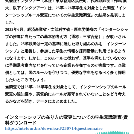
数
式会社インタツアー（本社：東京都港区浜松町、代表取締役：作馬 誠
を
大、以下インタツアー）は、25卒～26卒学生を対象とした調査『イン
読
ターンシップルール変更についての学生意識調査』の結果を発表しま
み
した。
込
2022年6月、経済産業省・文部科学省・厚生労働省の「インターンシッ
み
プの推進に当たっての基本的考え方（通称：三省合意）」が改正され
中
で
ました。25卒以降は一定の基準に達した取り組みのみを「インターン
す
シップ」と定義し、参加した学生の情報を採用活動に利用できるよう
になります。しかし、このルールに従わず、基準を満たしていないの
に早期選考案内などを行っている企業も存在するのが実態です。企業
側としては、国のルールを守りつつ、優秀な学生をなるべく多く採用
したいところでしょう。
当調査では25卒～26卒学生を対象として、インターンシップのルール
変更の認知度や、実質的にルールが順守されていないことをどう考え
るかなどを聞き、データにまとめました。
インターンシップの在り方の変更についての学生意識調査-資
料ダウンロード
https://intetour.biz/download/230714questionnaire