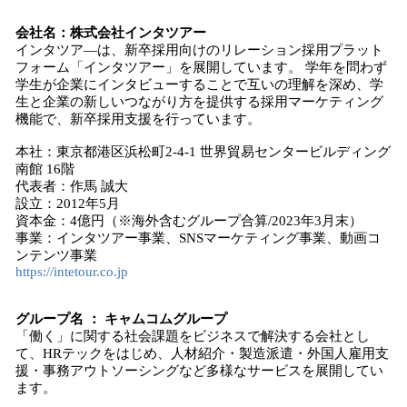
会社名：株式会社インタツアー
インタツア―は、新卒採用向けのリレーション採用プラット
フォーム「インタツアー」を展開しています。 学年を問わず
学生が企業にインタビューすることで互いの理解を深め、学
生と企業の新しいつながり方を提供する採用マーケティング
機能で、新卒採用支援を行っています。
本社：東京都港区浜松町2-4-1 世界貿易センタービルディング
南館 16階
代表者：作馬 誠大
設立：2012年5月
資本金：4億円（※海外含むグループ合算/2023年3月末）
事業：インタツアー事業、SNSマーケティング事業、動画コ
ンテンツ事業
https://intetour.co.jp
グループ名 ： キャムコムグループ
「働く」に関する社会課題をビジネスで解決する会社とし
て、HRテックをはじめ、人材紹介・製造派遣・外国人雇用支
援・事務アウトソーシングなど多様なサービスを展開してい
ます。