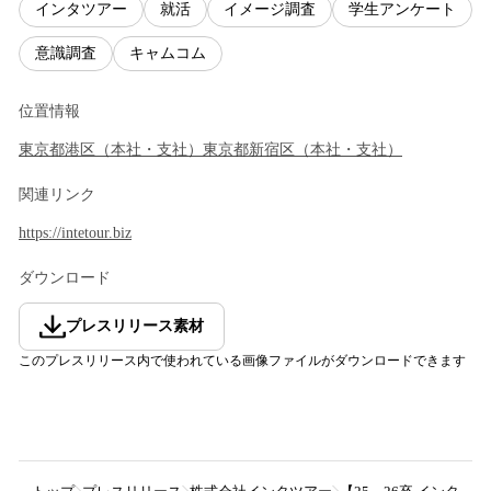
インタツアー
就活
イメージ調査
学生アンケート
意識調査
キャムコム
位置情報
東京都
港区
（
本社・支社
）
東京都
新宿区
（
本社・支社
）
関連リンク
https://intetour.biz
ダウンロード
プレスリリース素材
このプレスリリース内で使われている画像ファイルがダウンロードできます