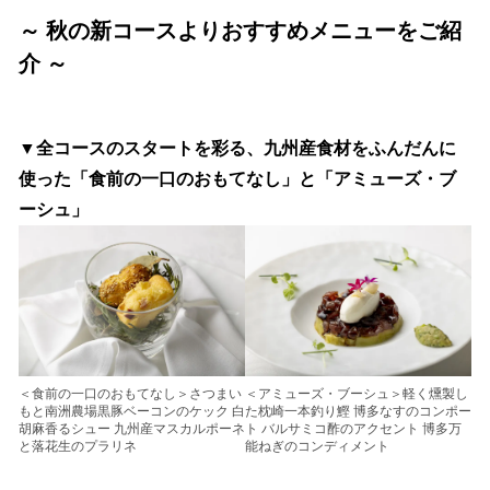
～ 秋の新コースよりおすすめメニューをご紹
介 ～
▼全コースのスタートを彩る、九州産食材をふんだんに
使った「食前の一口のおもてなし」と「アミューズ・ブ
ーシュ」
＜食前の一口のおもてなし＞さつまい
＜アミューズ・ブーシュ＞軽く燻製し
もと南洲農場黒豚ベーコンのケック 白
た枕崎一本釣り鰹 博多なすのコンポー
胡麻香るシュー 九州産マスカルポーネ
ト バルサミコ酢のアクセント 博多万
と落花生のプラリネ
能ねぎのコンディメント