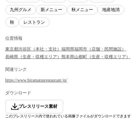
九州グルメ
新メニュー
秋メニュー
地産地消
秋
レストラン
位置情報
東京都
渋谷区
（
本社・支社
）
福岡県
福岡市
（
店舗・民間施設
）
長崎県
（
生産・収穫エリア
）
熊本県
山都町
（
生産・収穫エリア
）
関連リンク
https://www.hiramatsurestaurant.jp/
ダウンロード
プレスリリース素材
このプレスリリース内で使われている画像ファイルがダウンロードできます