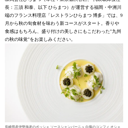
数
長：三須 和泰、以下 ひらまつ）が運営する福岡・中洲川
を
端のフランス料理店「レストランひらまつ 博多」では、9
読
み
月から秋の旬食材を味わう新コースがスタート。香りや
込
食感はもちろん、盛り付けの美しさにもこだわった"九州
み
の秋の味覚"をお楽しみください。
中
で
す
長崎県産伊勢海老のポッシェ ソースシャンパーニュ 白蕪のコンフィ オシェ