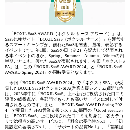
「BOXIL SaaS AWARD（ボクシル サース アワード）」は、
SaaS比較サイト「BOXIL SaaS（ボクシル サース）」を運営す
るスマートキャンプが、優れたSaaSを審査、選考、表彰する
イベントです。年1回、SaaSの日（※2）を記念して発表され
る本イベントのほか、Spring、Summer、Autumn、Winterの四
半期ごとにも、優れたSaaSが表彰されます。今回「ネクストS
FA」は、この「BOXIL SaaS AWARD 2024」と「BOXIL SaaS
AWARD Spring 2024」の同時受賞となります。
今回「BOXIL SaaS AWARD 2024」で「ネクストSFA」が受
賞したBOXIL SaaSセクションSFA(営業支援システム)部門1位
は、2023年中に「BOXIL SaaS」上へ新たに投稿された口コミ
評価の総得点が、各部門でもっとも高いサービスに対して付
与されるものです。また、「BOXIL SaaS AWARD Spring 202
4」で受賞したSFA(営業支援システム)部門の「Good Service」
は「BOXIL SaaS」上に投稿された口コミを対象に、各カテゴ
リで総得点の高いサービスに、「料金の妥当性No.1」、「初
期設定の容易さNo.1」、「サポートの品質No.1」、「営業担