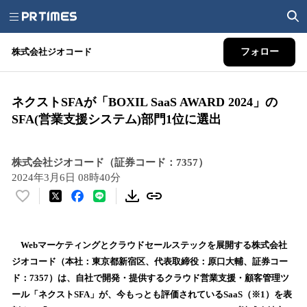
株式会社ジオコード
フォロー
ネクストSFAが「BOXIL SaaS AWARD 2024」の
SFA(営業支援システム)部門1位に選出
株式会社ジオコード（証券コード：7357）
2024年3月6日 08時40分
い
い
ね
！
Webマーケティングとクラウドセールステックを展開する株式会社
数
ジオコード（本社：東京都新宿区、代表取締役：原口大輔、証券コー
を
ド：7357）は、自社で開発・提供するクラウド営業支援・顧客管理ツ
読
ール「ネクストSFA」が、今もっとも評価されているSaaS（※1）を表
み