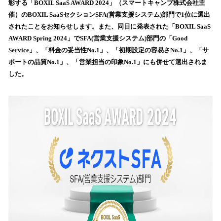
彰する「BOXIL SaaS AWARD 2024」（スマートキャンプ株式会社主
込
催）のBOXIL SaaSセクションSFA(営業支援システム)部門で1位に選出
み
されたことをお知らせします。また、同日に発表された「BOXIL SaaS
中
で
AWARD Spring 2024」でSFA(営業支援システム)部門の「Good
す
Service」、「料金の妥当性No.1」、「初期設定の容易さNo.1」、「サ
ポートの品質No.1」、「営業担当の印象No.1」にも併せて選出されま
した。