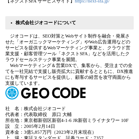
【ネクストSFA サービスサイト】
https://next-sfa.jp/
株式会社ジオコードについて
ジオコードは、SEO対策とWebサイト制作を融合・発展さ
せた「オーガニックマーケティング」やWeb広告運用などの
サービスを提供するWebマーケティング事業と、クラウド営
業支援・顧客管理ツール「ネクストSFA」などを活用したク
ラウドセールステック事業を展開。
Webマーケティング＆営業DXで、集客から、受注までの全
てを一社完結で支援し販売拡大に貢献するとともに、DX推進
にも寄与するサービスを提供し、顧客の経営を攻守両面から
支援しています。
社 名：株式会社ジオコード
代表者：代表取締役 原口 大輔
所在地：東京都新宿区新宿4-1-6 JR新宿ミライナタワー 10F
設 立：2005年2月14日
資本金：3億5,857万円（2023年2月末現在）
上 場：東証スタンダード 証券コード：7357