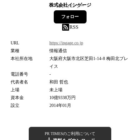
株式会社インゲージ
18
フォロワー
フォロー
RSS
URL
https://ingage.co.jp
業種
情報通信
本社所在地
大阪府大阪市北区芝田1-14-8 梅田北プレ
イス
電話番号
-
代表者名
和田 哲也
上場
未上場
資本金
10億9338万円
設立
2014年01月
PR TIMESのご利用について