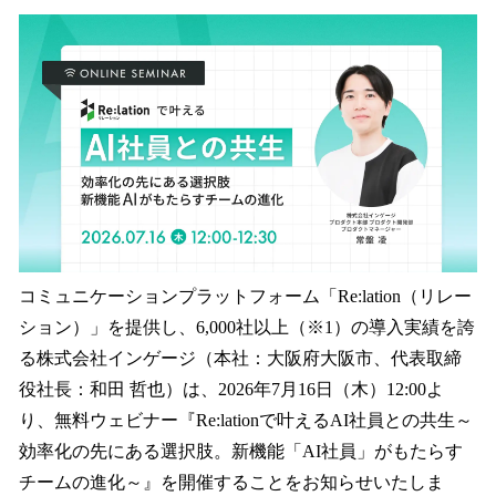
ね
！
数
を
読
み
込
み
中
で
す
コミュニケーションプラットフォーム「Re:lation（リレー
ション）」を提供し、6,000社以上（※1）の導入実績を誇
る株式会社インゲージ（本社：大阪府大阪市、代表取締
役社長：和田 哲也）は、2026年7月16日（木）12:00よ
り、無料ウェビナー『Re:lationで叶えるAI社員との共生～
効率化の先にある選択肢。新機能「AI社員」がもたらす
チームの進化～』を開催することをお知らせいたしま