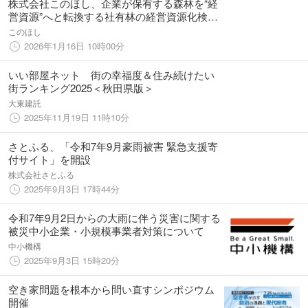
株式会社このほし、企業が保有する森林を“経
営資源”へと転換する社有林の経営資源化検討
プログラムの提供を開始
このほし
2026年1月16日 10時00分
いい部屋ネット 街の幸福度＆住み続けたい
街ランキング2025＜秋田県版＞
大東建託
2025年11月19日 11時10分
さとふる、「令和7年9月豪雨被害 緊急支援寄
付サイト」を開設
株式会社さとふる
2025年9月3日 17時44分
令和7年9月2日からの大雨に伴う災害に関する
被災中小企業・小規模事業者対策について
中小機構
2025年9月3日 15時20分
空き家問題を根本から問い直すシンポジウム
開催