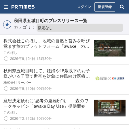
ログイン
新規登録
秋田県五城目町のプレスリリース一覧
カテゴリ：
株式会社このほし、地域の自然と営みを呼び
覚ます旅のプラットフォーム「awake」の事
業拡大に向け、クラウドファンディング・プ
このほし
ラットフォームで地域共創事業などを手掛け
2026年6月24日 13時30分
た照井翔登が取締役COOに就任
秋田県五城目町にて、妊婦や18歳以下のお子
様がいる子育て世帯を対象に住民向け医療相
談サービス「いつでもドクター」の提供を開
株式会社リーバー
始
2026年6月10日 09時50分
意思決定疲れに“思考の避難所”を——森のワ
ークキャビン「awake Day Use」提供開始
このほし
2026年2月12日 10時00分