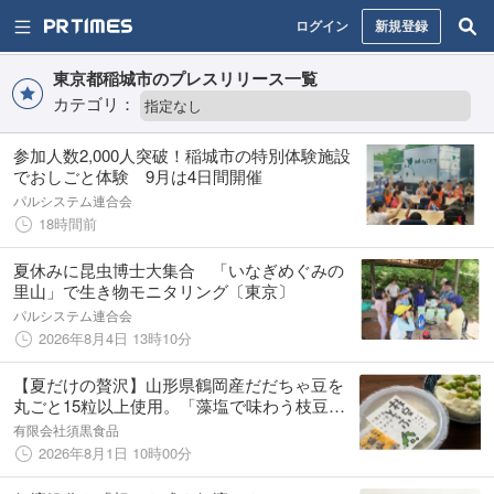
ログイン
新規登録
東京都稲城市のプレスリリース一覧
カテゴリ：
参加人数2,000人突破！稲城市の特別体験施設
でおしごと体験 9月は4日間開催
パルシステム連合会
18時間前
夏休みに昆虫博士大集合 「いなぎめぐみの
里山」で生き物モニタリング〔東京〕
パルシステム連合会
2026年8月4日 13時10分
【夏だけの贅沢】山形県鶴岡産だだちゃ豆を
丸ごと15粒以上使用。「藻塩で味わう枝豆と
うふ」を夏季限定発売
有限会社須黒食品
2026年8月1日 10時00分