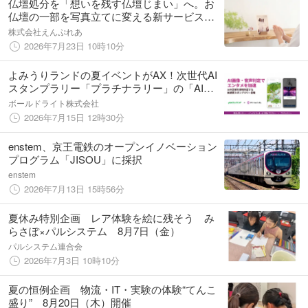
仏壇処分を「想いを残す仏壇じまい」へ。お
仏壇の一部を写真立てに変える新サービス開
始
株式会社えんぷれあ
2026年7月23日 10時10分
よみうりランドの夏イベントがAX！次世代AI
スタンプラリー「プラチナラリー」の「AI画
像判定」を活用し、遊園地の新たなエンタメ
ボールドライト株式会社
体験と運営効率向上を実現
2026年7月15日 12時30分
enstem、京王電鉄のオープンイノベーション
プログラム「JISOU」に採択
enstem
2026年7月13日 15時56分
夏休み特別企画 レア体験を絵に残そう み
らさぽ×パルシステム 8月7日（金）
パルシステム連合会
2026年7月3日 10時10分
夏の恒例企画 物流・IT・実験の体験“てんこ
盛り” 8月20日（木）開催