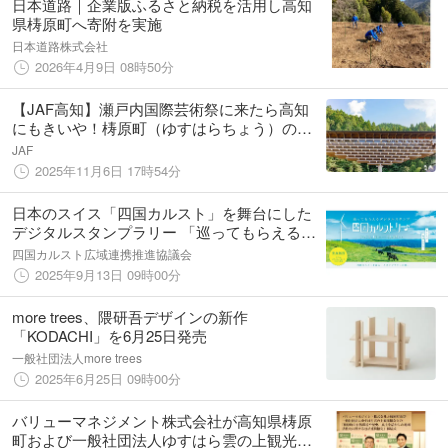
日本道路｜企業版ふるさと納税を活用し高知
県梼原町へ寄附を実施
日本道路株式会社
2026年4月9日 08時50分
【JAF高知】瀬戸内国際芸術祭に来たら高知
にもきいや！梼原町（ゆすはらちょう）の見
ても楽しめるスポットなど8施設を紹介♪
JAF
2025年11月6日 17時54分
日本のスイス「四国カルスト」を舞台にした
デジタルスタンプラリー 「巡ってもらえるデ
ジタルスタンプ四国カルストーリー♪」開
四国カルスト広域連携推進協議会
催！！
2025年9月13日 09時00分
more trees、隈研吾デザインの新作
「KODACHI」を6月25日発売
一般社団法人more trees
2025年6月25日 09時00分
バリューマネジメント株式会社が高知県梼原
町および一般社団法人ゆすはら雲の上観光協