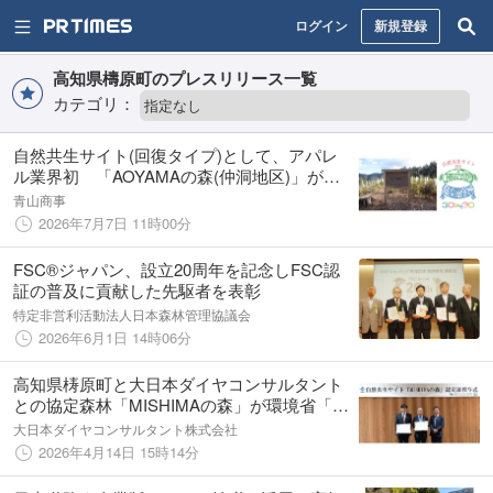
ログイン
新規登録
高知県檮原町のプレスリリース一覧
カテゴリ：
自然共生サイト(回復タイプ)として、アパレ
ル業界初 「AOYAMAの森(仲洞地区)」が環
境省から認定
青山商事
2026年7月7日 11時00分
FSC®ジャパン、設立20周年を記念しFSC認
証の普及に貢献した先駆者を表彰
特定非営利活動法人日本森林管理協議会
2026年6月1日 14時06分
高知県梼原町と大日本ダイヤコンサルタント
との協定森林「MISHIMAの森」が環境省「自
然共生サイト」に認定
大日本ダイヤコンサルタント株式会社
2026年4月14日 15時14分