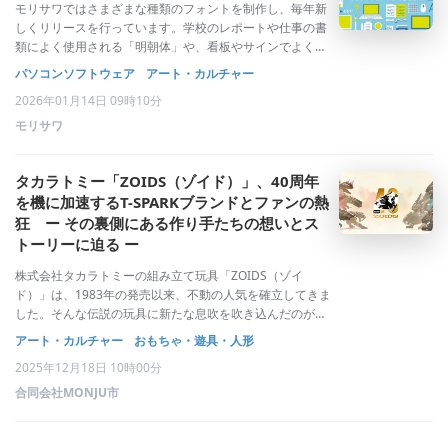
モリサワではさまざまな種類のフォントを制作し、毎年新
しくリリースを行っています。学校のレポートや仕事の書
類によく使用される「明朝体」や、看板やサインでよく見
る「ゴシック体」、お菓子のパッケージやポスターなどに
パソコンソフトウェア
アート・カルチャー
使われる「デザイン書体」など、さまざまな種類のフォン
2026年01月14日 09時10分
トが存在します。フォントを変えるだけで、
モリサワ
タカラトミー「ZOIDS（ゾイド）」、40周年
を機に加速するT-SPARKブランドとファンの熱
狂 ー その裏側にある作り手たちの想いとス
トーリーに迫る ー
株式会社タカラトミーの組み立て玩具「ZOIDS（ゾイ
ド）」は、1983年の発売以来、不動の人気を確立してきま
した。そんな伝説の玩具に新たな息吹を吹き込んだのが、
2023年に迎えた「誕生40周年」を記念するプロジェク
アート・カルチャー
おもちゃ・遊具・人形
ト。往年のファンにさらなる興奮を巻き起こすとともに、
2025年12月18日 10時00分
若い世代のファンも獲得しました。そ
合同会社MONJU市