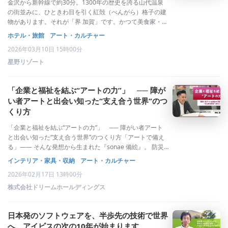
金沢から新幹線で約30分。1300年の歴史を誇る山代温泉
の街並みに、ひときわ目を引く紅殻（べんがら）格子の建
物があります。それが「界 加賀」です。かつて美食家・北
大路魯山人が若かりし頃に逗留し、美意識を磨いた老舗旅
ホテル・旅館
アート・カルチャー
館「白銀屋」の歴史を受け継ぎ、2015年に星野リゾートの
2026年03月10日 15時00分
温泉旅館ブランド「界」として生
星野リゾート
「企業と福祉を結ぶ“アートの力”」 ── 障が
い者アートと出会い知った“支え合う世界”のつ
くり方
「企業と福祉を結ぶ“アートの力”」 ── 障がい者アート
と出会い知った“支え合う世界”のつくり方「アートで備え
る」—— そんな発想から生まれた『sonae 備絵』。 防災
とアートを掛け合わせ、障がいのあるアーティストたちが
インテリア・家具・収納
アート・カルチャー
心のままに描いた作品を企業や社会に届ける取り組みで
2026年02月17日 13時00分
す。 一通のメールから始まっ
株式会社ドリームホールディングス
日本発のソフトウェアを、半歩先の技術で世界
へ。アイビスの次の10年が始まります