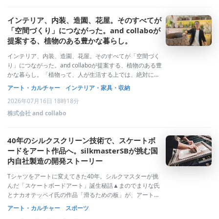
インテリア、内装、造園、花屋。そのすべてが
「空間づくり」につながった。and collaboが
提案する、植物のある豊かな暮らし。
インテリア、内装、造園、花屋。そのすべてが「空間づく
り」につながった。and collaboが提案する、植物のある豊
かな暮らし。「植物って、人が生活する上では、絶対に必
要なものではないんですよ。」そう話してくれたのは、 株
アート・カルチャー
インテリア・家具・収納
式会社 and collabo代表の安堵礼多（あんど あきかず）
2026年07月16日 18時18分
さん
株式会社 and collabo
40年のシルクスクリーン技術で、スケートボ
ードをアート作品へ。silkmasterSBが挑む国
内自社製造の開発ストーリー
Tシャツをアートに変えてきた40年。シルクマスターが挑
んだ「スケートボードアート」誕生秘話▲まのでまりな氏
とナカオテッペイ氏の作品「滑るための板」が、アート作
品に見えた瞬間2019年1月、ロサンゼルスの現代美術館
アート・カルチャー
スポーツ
「The Broad」。館内には、ジャン＝ミシェル・バスキア