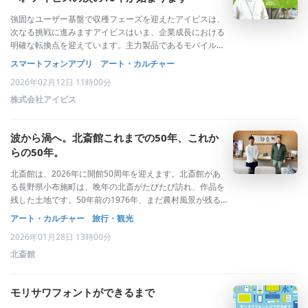
強固なユーザー基盤で収穫フェーズを迎えたアイビスは、
次なる挑戦に進みますアイビスはいま、企業成長における
明確な転換点を迎えています。主力製品であるモバイルペ
イントアプリ「ibisPaint（アイビスペイント）」は、2011
スマートフォンアプリ
アート・カルチャー
年のリリース以来、世界中で利用され、2025年9月には世
2026年02月12日 11時00分
界累計5億ダウンロード
株式会社アイビス
波から渦へ。北斎館これまでの50年、これか
らの50年。
北斎館は、2026年に開館50周年を迎えます。北斎館があ
る長野県小布施町は、晩年の北斎がたびたび訪れ、作品を
残した土地です。50年前の1976年、まだ農村風景が残る
この地に、小さな美術館が誕生しました。建設当時は「こ
アート・カルチャー
旅行・観光
んな田舎の美術館に人が来るだろうか」と心配されました
2026年01月28日 13時00分
が、この50年で、日本国内はもと
北斎館
モリサワフォントができるまで