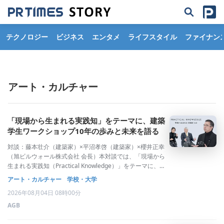
テクノロジー
ビジネス
エンタメ
ライフスタイル
ファイナン
アート・カルチャー
「現場から生まれる実践知」をテーマに、建築
学生ワークショップ10年の歩みと未来を語る
対談：藤本壮介（建築家）×平沼孝啓（建築家）×櫻井正幸
（旭ビルウォール株式会社 会長）本対談では、「現場から
生まれる実践知（Practical Knowledge）」をテーマに、大
阪・関西万博の会場デザインプロデューサーを務めた藤本
アート・カルチャー
学校・大学
壮介氏を迎え、建築学生ワークショップが積み重ねてきた
2026年08月04日 08時00分
活動を振り返ると
AGB