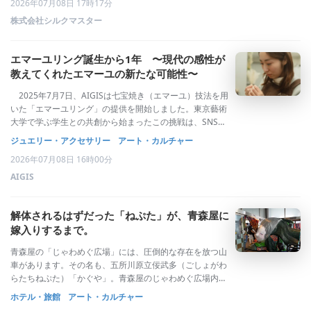
2026年07月08日 17時17分
の作品がプリントされたスケー
株式会社シルクマスター
エマーユリング誕生から1年 〜現代の感性が
教えてくれたエマーユの新たな可能性〜
2025年7月7日、AIGISは七宝焼き（エマーユ）技法を用
いた「エマーユリング」の提供を開始しました。東京藝術
大学で学ぶ学生との共創から始まったこの挑戦は、SNS総
再生数1,000万回（2026年3月時点）を超える反響を呼
ジュエリー・アクセサリー
アート・カルチャー
び、若い世代を中心に支持を拡大しています。1周年を迎
2026年07月08日 16時00分
えた今、この1年間で見
AIGIS
解体されるはずだった「ねぷた」が、青森屋に
嫁入りするまで。
青森屋の「じゃわめぐ広場」には、圧倒的な存在を放つ山
車があります。その名も、五所川原立佞武多（ごしょがわ
らたちねぷた）「かぐや」。青森屋のじゃわめぐ広場内で
存在感を放つ「かぐや」高さ23メートル以上、重さ約19ト
ホテル・旅館
アート・カルチャー
ンを誇る、五所川原立佞武多。「かぐや」は、最高傑作と