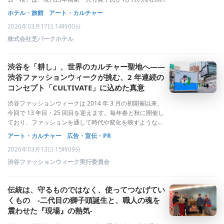
作を経て完成させた、空間全体がアートとなる唯一無二の
ホテル・旅館
アート・カルチャー
客室です。今回は、大竹氏に制作当時のエピソードやテー
2026年03月17日 14時00分
マ、部屋に込めた想いを伺いました。■&
株式会社芝パークホテル
渋谷を「耕し」、世界のカルチャー聖地へ――
渋谷ファッションウィークが挑む、2 年連続の
コンセプト「CULTIVATE」に込めた真意
渋谷ファッションウィークは 2014 年 3 月の初開催以来、
今回で 13 年目・25 回目を迎えます。毎年春と秋に開催し
ており、ファッションを通して時代や変化を映すようなカ
ルチャーを、渋谷の街から世界に向けて発信を続けてきま
アート・カルチャー
広告・宣伝・PR
した。現在、渋谷は 100 年に一度の大規模再開発が進めら
2026年03月13日 15時09分
れ、さらなる注目
渋谷ファッションウィーク実行委員会
伝統は、守るものではなく、使ってつなげてい
くもの ‐二代目の獅子頭誕生と、職人の魂を
震わせた『現場』の熱気‐