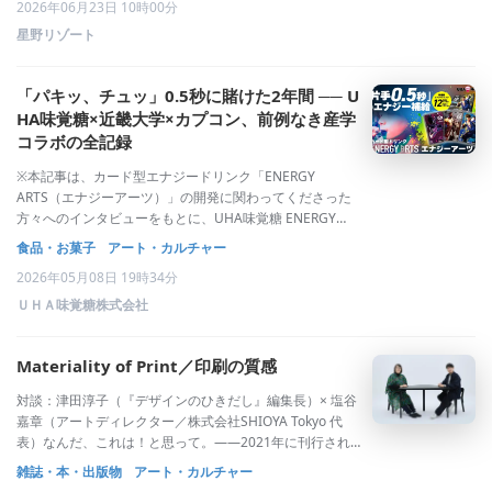
2026年06月23日 10時00分
呼ばれ市民に愛されながらも、祭りが終
星野リゾート
「パキッ、チュッ」0.5秒に賭けた2年間 ── U
HA味覚糖×近畿大学×カプコン、前例なき産学
コラボの全記録
※本記事は、カード型エナジードリンク「ENERGY
ARTS（エナジーアーツ）」の開発に関わってくださった
方々へのインタビューをもとに、UHA味覚糖 ENERGY
ARTS プロジェクトリーダー・川越亮太がその開発ストー
食品・お菓子
アート・カルチャー
リーをまとめたものです。プロローグ｜「飲む」ことを意
2026年05月08日 19時34分
識させない、という問い試合開
ＵＨＡ味覚糖株式会社
Materiality of Print／印刷の質感
対談：津田淳子（『デザインのひきだし』編集長）× 塩谷
嘉章（アートディレクター／株式会社SHIOYA Tokyo 代
表）なんだ、これは！と思って。――2021年に刊行された
『ディテール9月号別冊 Contemporary Surface Design
雑誌・本・出版物
アート・カルチャー
and Technology』（以降『ディテール