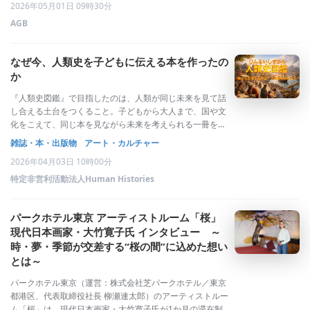
2026年05月01日 09時30分
AGB
なぜ今、人類史を子どもに伝える本を作ったの
か
『人類史図鑑』で目指したのは、人類が同じ未来を見て話
し合える土台をつくること。子どもから大人まで、国や文
化をこえて、同じ本を見ながら未来を考えられる一冊を目
指しました。発明、発見、戦争、差別、対立、条約、国際
雑誌・本・出版物
アート・カルチャー
協力。人類の歴史には、希望につながる出来事もあれば、
2026年04月03日 10時00分
二度と繰り返してはいけない悲劇もあります
特定非営利活動法人Human Histories
パークホテル東京 アーティストルーム「桜」
現代日本画家・大竹寛子氏 インタビュー ～
時・夢・季節が交差する“桜の間”に込めた想い
とは～
パークホテル東京（運営：株式会社芝パークホテル／東京
都港区、代表取締役社長 柳瀬連太郎）のアーティストルー
ム「桜」は、現代日本画家・大竹寛子氏が1か月の滞在制