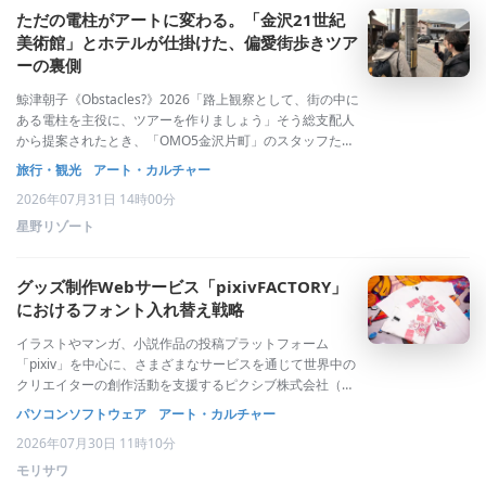
ただの電柱がアートに変わる。「金沢21世紀
美術館」とホテルが仕掛けた、偏愛街歩きツア
ーの裏側
鯨津朝子《Obstacles?》2026「路上観察として、街の中に
ある電柱を主役に、ツアーを作りましょう」そう総支配人
から提案されたとき、「OMO5金沢片町」のスタッフたち
は一瞬、耳を疑いました。金沢といえば、美しい茶屋街や
旅行・観光
アート・カルチャー
伝統工芸、そして北陸随一のグルメタウンとして知られる
2026年07月31日 14時00分
片町など、観光資源にあふ
星野リゾート
グッズ制作Webサービス「pixivFACTORY」
におけるフォント入れ替え戦略
イラストやマンガ、小説作品の投稿プラットフォーム
「pixiv」を中心に、さまざまなサービスを通じて世界中の
クリエイターの創作活動を支援するピクシブ株式会社（以
下ピクシブ）。同社が提供する「pixivFACTORY」は、ス
パソコンソフトウェア
アート・カルチャー
マートフォンでも簡単にオリジナルグッズが制作できる
2026年07月30日 11時10分
Webサービスとして人気を博し
モリサワ