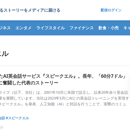
るストーリーをメディアに届ける
配信ログイン
ジネス
エンタメ
ライフスタイル
ファイナンス
飲食・小売
キ
エル
たAI英会話サービス『スピークエル』。長年、「60分7ドル」
に奮闘した代表のストーリー
イズ（以下、当社）は、2001年10月に米国で設立し、以来20年余り英会話
を展開しています。当社は2023年5月にAIとの英会話トレーニングを実現す
『スピークエル』を発表、人工知能（AI）と対話を行うことで、実際のコミュ
会話
#スピークエル
8分