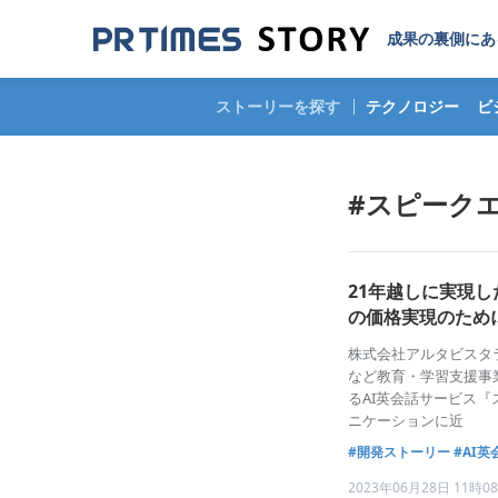
成果の裏側にあ
ストーリーを探す
テクノロジー
ビ
#スピーク
21年越しに実現し
の価格実現のため
株式会社アルタビスタラ
など教育・学習支援事業
るAI英会話サービス
ニケーションに近
#開発ストーリー
#AI英
2023年06月28日 11時0