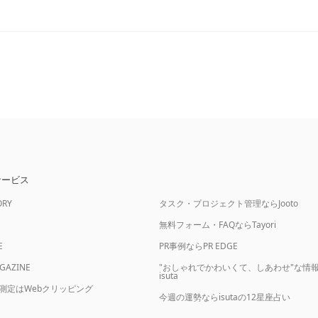
サービス
ORY
タスク・プロジェクト管理ならJooto
無料フォーム・FAQならTayori
E
PR事例ならPR EDGE
AGAZINE
"おしゃれでかわいくて、しあわせ"な情
isuta
果測定はWebクリッピング
今週の運勢ならisutaの12星座占い