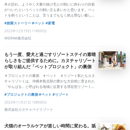
冬が訪れ、ようやく大量の抜け毛との戦いに終わりの目処
がついたというペットの飼い主も多いかと思います。ペッ
トを飼うということは、言うまでもなく絶え間ない癒しを
もたらしますが、同時に換毛期などの悩みも同伴します。
#創業ストーリー
#ペット
#家電
市場には多くのペット用品が溢れていますが、実際に満足
2023年12月19日 11時00分
度の高い製品に出会うために、飼い主は多く
WIIPAK株式会社
もう一度、愛犬と過ごすリゾートステイの素晴
らしさをご提供するために。カヌチャリゾート
が取り組んだ「ペットプロジェクト」の裏側
＃プロジェクトの裏側 ＃ペット ＃リゾート私たちカヌ
チャリゾートは、沖縄本島北部の豊かな大自然に育まれた
「やんばる」と呼ばれる地域に位置する滞在型リゾート施
設です。沖縄本島では類を見ない約80万坪（東京ドーム60
#プロジェクトの裏側
#ペット
#リゾート
個分）という広大な土地に、全室約50平米以上の広い客室
2023年11月21日 10時00分
を抱えた8スタイルのホテル棟、バラ
株式会社カヌチャベイリゾート
犬猫のオーラルケアが楽しい時間に変わる。舐