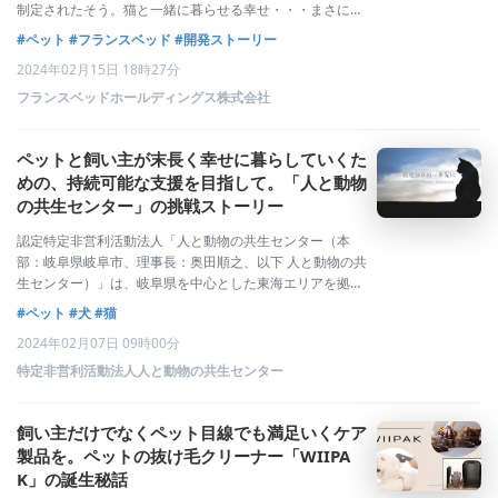
制定されたそう。猫と一緒に暮らせる幸せ・・・まさに、
フランスベッドが展開する「フランスペット」のコンセプ
#ペット
#フランスベッド
#開発ストーリー
トにぴったり。 ペットファニチャーシリーズ「フランスペ
2024年02月15日 18時27分
ット」。フランスベッドは、20年前
フランスベッドホールディングス株式会社
ペットと飼い主が末長く幸せに暮らしていくた
めの、持続可能な支援を目指して。「人と動物
の共生センター」の挑戦ストーリー
認定特定非営利活動法人「人と動物の共生センター（本
部：岐阜県岐阜市、理事長：奥田順之、以下 人と動物の共
生センター）」は、岐阜県を中心とした東海エリアを拠点
に、2012年の設立当初より、殺処分問題をはじめとした
#ペット
#犬
#猫
“人と動物の共生”にまつわる以下の社会課題の解決に取り
2024年02月07日 09時00分
組んでいます。- 適正飼育の普及-
特定非営利活動法人人と動物の共生センター
飼い主だけでなくペット目線でも満足いくケア
製品を。ペットの抜け毛クリーナー「WIIPA
K」の誕生秘話