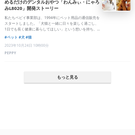
めるだけのデンタルおやつ「わんみぃ・にゃろ
みL8020」開発ストーリー
私たちペピイ事業部は、1994年にペット用品の通信販売を
スタートしました。「犬猫と一緒に日々を楽しく過ごし、
1日でも長く健康に暮らしてほしい」という想いを持ち、
犬猫と飼い主さんの暮らしを支える商品や情報をご提供し
#ペット
#犬
#猫
ています。現在では約8,000件の全国の動物病院でカタロ
2023年10月24日 10時00分
グが配布され、WEBサイトでは約
PEPPY
もっと見る