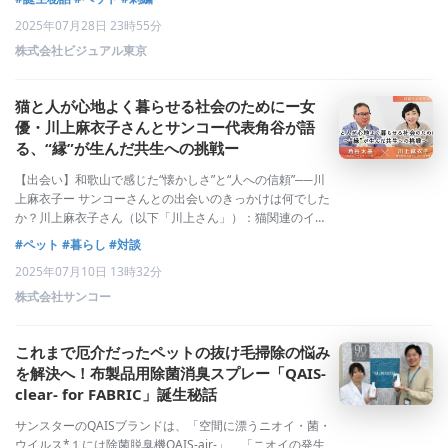
主にとって唯一無二の存在。その愛おしい姿や仕草、共に
2025年07月28日 23時55分
過ごした時間への特別な想いを、何か形にして
株式会社ビジュアル東京
猫と人が心地よく暮らせる社会のためにー女
優・川上麻衣子さんとサンコー代表角谷が語
る、“縁”が生んだ共生への挑戦ー
【出会い】和歌山で感じた“懐かしさ”と“人への信頼”──川
上麻衣子ー サンコーさんとの出会いのきっかけは何でした
か？川上麻衣子さん（以下「川上さん」）：猫関連のイベ
ントでサンコーさんと出会ったのが最初のきっかけでし
#ペット
#暮らし
#対談
た。その後、ペット向け媒体での対談取材が決まり、和歌
2025年07月10日 13時32分
山の本社に伺う機会をいただいたのが
株式会社サンコー
これまで厄介だったペットの抜け毛掃除の悩み
を解決へ！布製品用除菌消臭スプレー「QAIS-
clear- for FABRIC」誕生秘話
サンスターのQAISブランドは、「空間に漂うニオイ・菌・
ウイルス*１には除菌脱臭機QAIS-air-」、「ニオイの発生