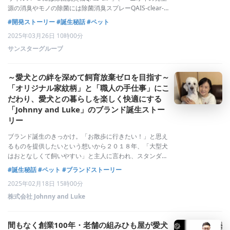
源の消臭やモノの除菌には除菌消臭スプレーQAIS-clear-」
の２つのアプローチで、ペットと暮らす生活空間を快適に
#開発ストーリー
#誕生秘話
#ペット
する製品を提供してきました。この度、ペットオーナーに
2025年03月26日 10時00分
とって、実は
サンスターグループ
～愛犬との絆を深めて飼育放棄ゼロを目指す～
「オリジナル家紋柄」と「職人の手仕事」にこ
だわり、愛犬との暮らしを楽しく快適にする
「Johnny and Luke」のブランド誕生ストー
リー
ブランド誕生のきっかけ。「お散歩に行きたい！」と思え
るものを提供したいという想いから２０１８年、「大型犬
はおとなしくて飼いやすい」と主人に言われ、スタンダー
ドプードルを飼う事になったのがストーリーの始まりで
#誕生秘話
#ペット
#ブランドストーリー
す。わんぱくでも元気ならいいと、イタズラ好きのところ
2025年02月18日 15時00分
は目をつむり生後２か月のオスを迎え入れ、ジ
株式会社 Johnny and Luke
間もなく創業100年・老舗の組みひも屋が愛犬