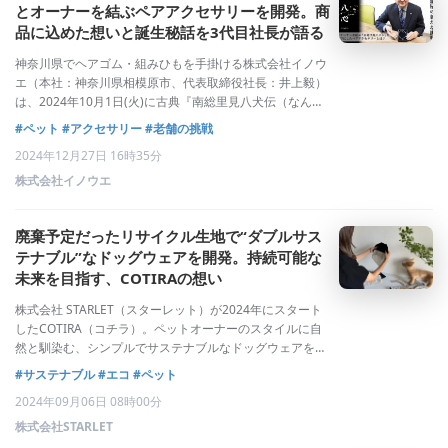
とオーナーを結ぶペアアクセサリーを開発。商
品に込めた想いと誕生秘話を3代目社長が語る
神奈川県でヘアゴム・組みひもを手掛ける株式会社イノウ
エ（本社：神奈川県相模原市、代表取締役社長：井上毅）
は、2024年10月1日(火)に古典『南総里見八犬伝（なんそ
うさとみはっけんでん）』からインスピレーションを得
#ペット
#アクセサリー
#老舗の挑戦
た、愛犬とオーナー様を結ぶ特別なペアアクセサリー「八
2024年12月27日 16時35分
心・ネックレス（犬用）」「八心・ブ
株式会社イノウエ
廃棄予定だったリサイクル生地で“ダブルサス
テナブル”なドッグウェアを開発。持続可能な
未来を目指す、COTIRAの想い
株式会社 STARLET（スターレット）が2024年にスタート
したCOTIRA（コチラ）。ペットオーナーのスタイルに自
然と馴染む、シンプルでサステナブルなドッグウェアを提
案するブランドです。今回は、COTIRAの企画・運営に携
#サステナブル
#エコ
#ペット
わる担当者にインタビューを行い、ブランドに込める思い
2024年09月06日 08時00分
や、アイコン的存在でも
株式会社STARLET