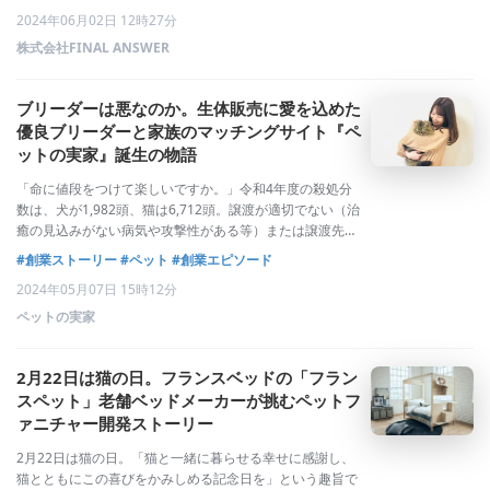
「どうぶつの歯科」（@pet_dental）、YouTubeチャンネ
2024年06月02日 12時27分
ル「
株式会社FINAL ANSWER
ブリーダーは悪なのか。生体販売に愛を込めた
優良ブリーダーと家族のマッチングサイト『ペ
ットの実家』誕生の物語
「命に値段をつけて楽しいですか。」令和4年度の殺処分
数は、犬が1,982頭、猫は6,712頭。譲渡が適切でない（治
癒の見込みがない病気や攻撃性がある等）または譲渡先の
確保や適切な飼養管理の困難が背景だった。殺処分される
#創業ストーリー
#ペット
#創業エピソード
動物がいる中、新しい命を生み出す生体販売に対し、無念
2024年05月07日 15時12分
さと怒りが入り混じった嫌悪感を
ペットの実家
2月22日は猫の日。フランスベッドの「フラン
スペット」老舗ベッドメーカーが挑むペットフ
ァニチャー開発ストーリー
2月22日は猫の日。「猫と一緒に暮らせる幸せに感謝し、
猫とともにこの喜びをかみしめる記念日を」という趣旨で