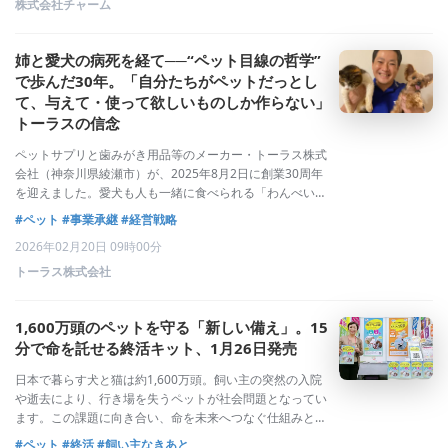
株式会社チャーム
姉と愛犬の病死を経て──“ペット目線の哲学”
で歩んだ30年。「自分たちがペットだっとし
て、与えて・使って欲しいものしか作らない」
トーラスの信念
ペットサプリと歯みがき用品等のメーカー・トーラス株式
会社（神奈川県綾瀬市）が、2025年8月2日に創業30周年
を迎えました。愛犬も人も一緒に食べられる「わんべい
®」、液体サプリや歯磨き用品など、同社が世に送り出し
#ペット
#事業承継
#経営戦略
てきた商品は、一見ユニークでありながらも「ペットに本
2026年02月20日 09時00分
当に必要なもの」を追求したものばかり
トーラス株式会社
1,600万頭のペットを守る「新しい備え」。15
分で命を託せる終活キット、1月26日発売
日本で暮らす犬と猫は約1,600万頭。飼い主の突然の入院
や逝去により、行き場を失うペットが社会問題となってい
ます。この課題に向き合い、命を未来へつなぐ仕組みとし
てペットのための終活キットが発売されます。「もし、私
#ペット
#終活
#飼い主なきあと