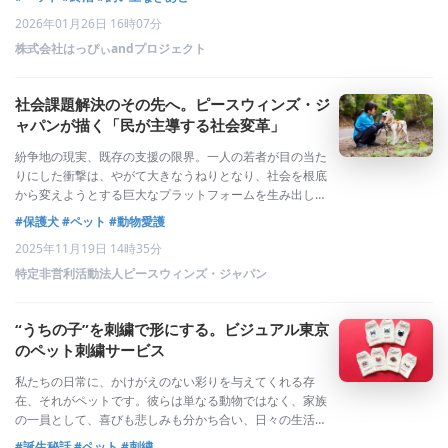
がいなくなったら、この子はどうなるのだろう？」入院、
2026年01月26日 16時07分
施設入所、そして突然の別れ。家族同然
株式会社はっぴぃandプロジェクト
社会課題解決のその先へ。ピースウィンズ・ジ
ャパンが描く「民が主導する社会変革」
紛争地の現実、既存の支援の限界。一人の若者が目の当た
りにした衝撃は、やがて大きなうねりとなり、社会を根底
から変えようとする巨大なプラットフォームを生み出しま
した。国際人道支援、国内の災害支援、保護犬事業「ピー
#保護犬
#ペット
#動物愛護
スワンコ・ジャパン」による動物愛護、そして地域創生。
2025年11月19日 14時35分
一見、多岐にわたる分野で活動する認定NP
特定非営利活動法人ピースウィンズ・ジャパン
“うちの子”を刺繍で形にする。ビジュアル東京
のペット刺繍サービス
私たちの日常に、かけがえのない彩りを与えてくれる存
在、それがペットです。彼らは単なる動物ではなく、家族
の一員として、喜びも悲しみも分かち合い、日々の生活に
寄り添ってくれます。そんな大切な「うちの子」は、飼い
#誕生秘話
#ペット
#刺繍