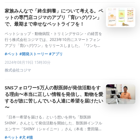
家族みんなで「終生飼養」について考える。ペ
ットの専門店コジマのアプリ「育(ハグ)ワン」
で、最期まで幸せなペットライフを！
ペットショップ・動物病院・トリミングサロン・の経営を
行う株式会社コジマでは、2023年10月にスマートフォン
アプリ「育(ハグ)ワン」をリリースしました。「ワンちゃ
んとの暮らしを始めたい」と思った方が、お迎え前にワン
#ペット
#開発ストーリー
#アプリ
ちゃんとの暮らしを家族で学べるアプリです。ダウンロー
2024年08月19日 15時30分
ド数は約3,000件(2024年8
株式会社コジマ
SNSフォロワー5万人の獣医師が発信活動をす
る理由〜本当に正しい情報を発信し、動物を愛
するが故に苦しんでいる人達に希望を届けたい
〜
「日本一希望を届ける」という想いを持ち「獣医師
SHINY」さんとして発信活動を開始した、獣医師インフル
エンサー「SHINY（シャイニー）」さん（本名：豊田陽一
さん）。Instagramの「どうぶつの皮膚科」(@pet_skin)
#ペット
#犬
#猫