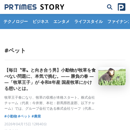
テクノロジー
ビジネス
エンタメ
ライフスタイル
ファイナン
#ペット
【毎日〝草〟と向き合う男】小動物が牧草を食
べない問題に、本気で挑む。―― 勝負の春 ―
―「牧草王子」が 令和8年産 国産牧草にかけ
る想いとは。
牧草王子春になり、牧草の収穫が本格スタート。株式会社
チャーム（代表：今井努、本社：群馬県邑楽郡、以下チャ
ーム）では、グループ会社である株式会社リーフ（代表：
今井努、本社：群馬県邑楽郡、以下リーフ）で生産され
#小動物
#ペット
#農業
た、刈りたての「令和8年産 国産牧草」の販売を開始す
2026年04月15日 12時40分
る。チャーム ショッピングサイトでの販売や