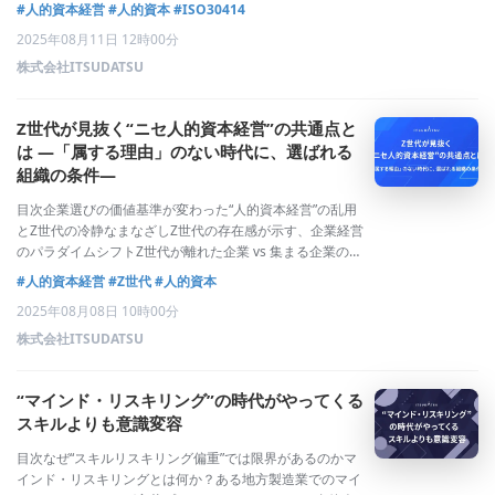
る」より「見抜く」フェーズへある製造業企業が“人数を増
#人的資本経営
#人的資本
#ISO30414
やさず”に生産性を2.5倍にした変革プロセス「増やす経
2025年08月11日 12時00分
営」から「活かす経営」へあなたの組織
株式会社ITSUDATSU
Z世代が見抜く“ニセ人的資本経営”の共通点と
は ―「属する理由」のない時代に、選ばれる
組織の条件―
目次企業選びの価値基準が変わった“人的資本経営”の乱用
とZ世代の冷静なまなざしZ世代の存在感が示す、企業経営
のパラダイムシフトZ世代が離れた企業 vs 集まる企業の違
いZ世代に選ばれる組織づくりの支援とはなぜ、今この論
#人的資本経営
#Z世代
#人的資本
点が重要か人的資本経営の“真贋”を問う時代企業選びの価
2025年08月08日 10時00分
値基準が変わったかつて新卒の
株式会社ITSUDATSU
“マインド・リスキリング”の時代がやってくる
スキルよりも意識変容
目次なぜ“スキルリスキリング偏重”では限界があるのかマ
インド・リスキリングとは何か？ある地方製造業でのマイ