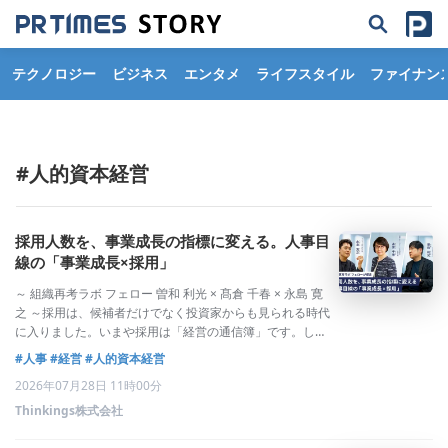
テクノロジー
ビジネス
エンタメ
ライフスタイル
ファイナン
#人的資本経営
採用人数を、事業成長の指標に変える。人事目
線の「事業成長×採用」
～ 組織再考ラボ フェロー 曽和 利光 × 髙倉 千春 × 永島 寛
之 ～採用は、候補者だけでなく投資家からも見られる時代
に入りました。いまや採用は「経営の通信簿」です。しか
し、採用の現場が長く力を注いできたのは「いい人をどう
#人事
#経営
#人的資本経営
採るか」「何人採ったか」でした。経営会議で「今期は過
2026年07月28日 11時00分
去最多の採用数です」と
Thinkings株式会社