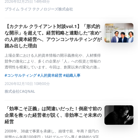
2026年02月25日 14時48分
ーマは、「想像を超える成長を実
プライム ライフ テクノロジーズ株式会社
【カクナル クライアント対談vol.1】「形式的
な開示」を超えて。経営戦略と連動した“攻め”
の人的資本経営へ、アウンコンサルティングが
踏み出した理由
上場企業における人的資本情報の開示義務化や、人材獲得
競争の激化により、多くの企業が「人」への投資と情報の
透明性を模索しています。今回は、創業以来の変化の激し
いSEO・Webマーケティング業界で約30年の歴史を持つア
#コンサルティング
#人的資本経営
#組織人事
ウンコンサルティング株式会社の高橋取締役と、同社の統
2026年02月10日 10時00分
合報告書および人的資本開示プロジェ
株式会社CAQNAL
「効率こそ正義」は間違いだった！倒産寸前の
企業を救った経営者が説く、非効率こそ未来の
経営
2008年、38歳で事業を承継し、崩壊寸前、年商７億円の
状態から年商100億円・16社グループへ導く奇跡的なV字