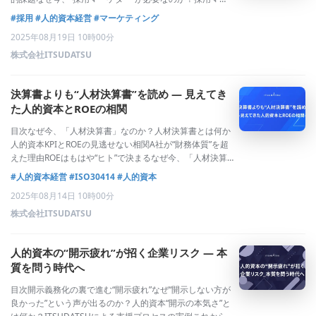
ケターを導入したあるEC企業の変化採用は“人事”だけの問
#採用
#人的資本経営
#マーケティング
題ではない採用はもはや“マーケティング領域”である日本
2025年08月19日 10時00分
の採用現場では、求人広告を出し
株式会社ITSUDATSU
決算書よりも“人材決算書”を読め ― 見えてき
た人的資本とROEの相関
目次なぜ今、「人材決算書」なのか？人材決算書とは何か
人的資本KPIとROEの見逃せない相関A社が“財務体質”を超
えた理由ROEはもはや“ヒト”で決まるなぜ今、「人材決算
書」なのか？企業の真の実力は財務諸表だけでは測れない
#人的資本経営
#ISO30414
#人的資本
――近年、この考え方が経営の世界で急速に広まりつつあ
2025年08月14日 10時00分
ります。従来の貸借対照表や損
株式会社ITSUDATSU
人的資本の“開示疲れ”が招く企業リスク ― 本
質を問う時代へ
目次開示義務化の裏で進む“開示疲れ”なぜ“開示しない方が
良かった”という声が出るのか？人的資本“開示の本気さ”と