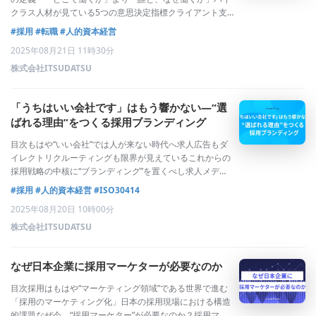
クラス人材が見ている5つの意思決定指標クライアント支
援事例 ─ なぜオファー辞退が続いたのか？私たちが行った
#採用
#転職
#人的資本経営
3つの支援ステップ成果とインパクト転職3.0時代に企業が
2025年08月21日 11時30分
すべき“採用の思想”再設
株式会社ITSUDATSU
「うちはいい会社です」はもう響かない―“選
ばれる理由”をつくる採用ブランディング
目次もはや“いい会社”では人が来ない時代へ求人広告もダ
イレクトリクルーティングも限界が見えているこれからの
採用戦略の中核に“ブランディング”を置くべし求人メディ
アに頼らない採用戦略“誰にどう響かせるか”を設計する時
#採用
#人的資本経営
#ISO30414
代へもはや“いい会社”では人が来ない時代へかつて採用の
2025年08月20日 10時00分
場では「当社はいい会社です」「大
株式会社ITSUDATSU
なぜ日本企業に採用マーケターが必要なのか
目次採用はもはや“マーケティング領域”である世界で進む
「採用のマーケティング化」日本の採用現場における構造
的課題なぜ今、“採用マーケター”が必要なのか？採用マー