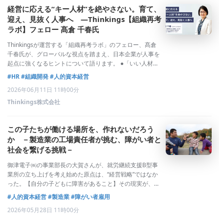
経営に応える“キー人材”を絶やさない。育て、
迎え、見抜く人事へ ―Thinkings【組織再考
ラボ】フェロー 髙倉 千春氏
Thinkingsが運営する「組織再考ラボ」のフェロー、髙倉
千春氏が、グローバルな視点を踏まえ、日本企業が人事を
起点に強くなるヒントについて語ります。 ●「いい人材が
いない」と感じる時、何を考え直すべきか──経営から重
#HR
#組織開発
#人的資本経営
要ポストの人材を求められても、すぐには応えられない。
2026年06月11日 11時00分
多くの人事の方が抱
Thinkings株式会社
この子たちが働ける場所を、作れないだろう
か －製造業の工場責任者が挑む、障がい者と
社会を繋げる挑戦－
御津電子㈱の事業部長の大賀さんが、就労継続支援B型事
業所の立ち上げを考え始めた原点は、“経営戦略”ではなか
った。【自分の子どもに障害があること】その現実が、大
賀さんの中にずっと残っていました。「学校を卒業したあ
#人的資本経営
#製造業
#障がい者雇用
と、この子はどこで働くんだろう」「社会の中で、自分ら
2026年05月28日 11時00分
しく生きていけるんだろうか」製造業の現