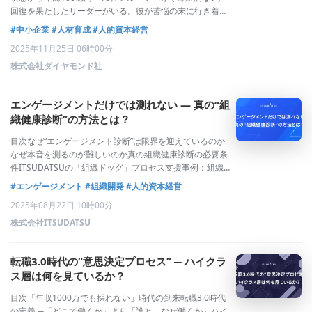
回復を果たしたリーダーがいる。彼が苦悩の末に行き着い
たのは、「効率ばかりを追い求める経営こそ、実はもっと
#中小企業
#人材育成
#人的資本経営
も非効率」という真逆の確信だった。発売直後から都内大
2025年11月25日 06時00分
手書店、丸善・丸の内本店でビジネ
株式会社ダイヤモンド社
エンゲージメントだけでは測れない ― 真の“組
織健康診断”の方法とは？
目次なぜ“エンゲージメント診断”は限界を迎えているのか
なぜ本音を測るのが難しいのか真の組織健康診断の必要条
件ITSUDATSUの「組織ドッグ」プロセス支援事例：組織
ドッグで初めて内在する成長阻害要因を発見分析から見え
#エンゲージメント
#組織開発
#人的資本経営
た「真の組織健康」の条件エンゲージメント偏重からの脱
2025年08月22日 10時00分
却エンゲージメントのその先へなぜ
株式会社ITSUDATSU
転職3.0時代の“意思決定プロセス” ─ ハイクラ
ス層は何を見ているか？
目次「年収1000万でも採れない」時代の到来転職3.0時代
の定義 ─「どこで働くか」より「誰と、なぜ働くか」ハイ