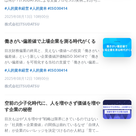
は何か？ITSUDATSUによる支援プロセスの実例これから
の人的資本開示に必要な視点本質を問う時代へ ―「人的資
#人的資本経営
#人的資本
#ISO30414
本を問われる企業」になる覚悟開示義務化の裏で進む“開示
2025年08月13日 10時00分
疲れ”近年、「人的資本
株式会社ITSUDATSU
働きがい偏差値で上場企業を測る時代がくる
目次財務偏重の終焉と、見えない価値への投資「働きがい
偏差値」という新しい企業価値評価軸ISO 30414で「働き
がい偏差値」を可視化する当社の支援で「働きがい偏差
値」が変わった企業の事例働きがいは“主観”ではなく“戦略
#人的資本経営
#人的資本
#ISO30414
資産”上場企業の新たな信頼指標としての「働きがい偏差
2025年08月12日 10時00分
値」財務偏重の終焉と、見えない
株式会社ITSUDATSU
空前の少子化時代に、人を増やさず価値を増や
す企業の秘密
目次もはや“人を増やす”戦略は限界にきているのではない
か「社員数＝企業価値」の関係は崩れているなぜ「自律人
材」が企業のレバレッジを決定づけるのか人材は「育て