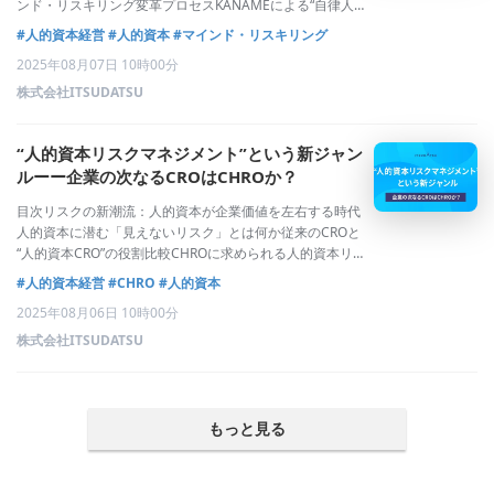
ンド・リスキリング変革プロセスKANAMEによる“自律人
材”の発掘と活性なぜ経営層がマインド・リスキリングに本
#人的資本経営
#人的資本
#マインド・リスキリング
気になるべきかマインドから始まる未来の組織づくりなぜ
2025年08月07日 10時00分
“スキルリスキリング偏重”では限
株式会社ITSUDATSU
“人的資本リスクマネジメント”という新ジャン
ルーー企業の次なるCROはCHROか？
目次リスクの新潮流：人的資本が企業価値を左右する時代
人的資本に潜む「見えないリスク」とは何か従来のCROと
“人的資本CRO”の役割比較CHROに求められる人的資本リ
スクマネジメント機能と進化人的資本リスクマネジメント
#人的資本経営
#CHRO
#人的資本
発想における先手の人事施策企業価値と評判を守り育てる
2025年08月06日 10時00分
「人的資本CRO」の時代へリスク
株式会社ITSUDATSU
もっと見る