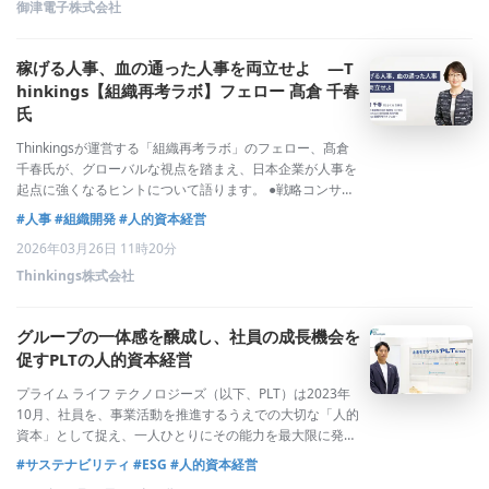
御津電子株式会社
稼げる人事、血の通った人事を両立せよ ―T
hinkings【組織再考ラボ】フェロー 髙倉 千春
氏
Thinkingsが運営する「組織再考ラボ」のフェロー、髙倉
千春氏が、グローバルな視点を踏まえ、日本企業が人事を
起点に強くなるヒントについて語ります。 ●戦略コンサル
から人事へ。共進化の原点──人事領域に軸足を移された
#人事
#組織開発
#人的資本経営
転機について教えてください。キャリアのスタートは農林
2026年03月26日 11時20分
水産省でした。行政
Thinkings株式会社
グループの一体感を醸成し、社員の成長機会を
促すPLTの人的資本経営
プライム ライフ テクノロジーズ（以下、PLT）は2023年
10月、社員を、事業活動を推進するうえでの大切な「人的
資本」として捉え、一人ひとりにその能力を最大限に発揮
してもらい、中長期的な企業価値の向上につなげるべく、
#サステナビリティ
#ESG
#人的資本経営
「人的資本経営」の取り組みを本格化しました。掲げたテ