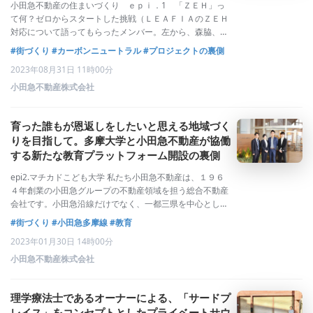
小田急不動産の住まいづくり ｅｐｉ．1 「ＺＥＨ」っ
て何？ゼロからスタートした挑戦（ＬＥＡＦＩＡのＺＥＨ
対応について語ってもらったメンバー。左から、森脇、本
橋、田中。）皆さんは最近、「カーボンニュートラル」と
#街づくり
#カーボンニュートラル
#プロジェクトの裏側
いう言葉を耳にする機会が増えているのではないでしょう
2023年08月31日 11時00分
か。この言葉は「温室効果ガスの（排出量と
小田急不動産株式会社
育った誰もが恩返しをしたいと思える地域づく
りを目指して。多摩大学と小田急不動産が協働
する新たな教育プラットフォーム開設の裏側
epi2.マチカドこども大学 私たち小田急不動産は、１９６
４年創業の小田急グループの不動産領域を担う総合不動産
会社です。小田急沿線だけでなく、一都三県を中心とした
エリアで不動産分譲業、賃貸業、仲介業、投資開発業、買
#街づくり
#小田急多摩線
#教育
取再販業を展開しています。今回のSTORYの舞台となる、
2023年01月30日 14時00分
小田急多摩線の五月台～黒川エリ
小田急不動産株式会社
理学療法士であるオーナーによる、「サードプ
レイス」をコンセプトとしたプライベートサウ