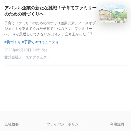
アパレル企業の新たな挑戦！子育てファミリー
のための街づくりへ
子育てファミリーのための街づくり創業以来、ノースオブ
ジェクトを支えてくれた子育て世代のママ、ファミリー
へ、 何か恩返しができないかと考え、立ち上がった「子育
てママを応援するプロジェクト」。大阪府大東市において
#街づくり
#子育て
#コミュニティ
公民連携で次世代につながる住宅地域の再生を図る
2020年09月29日 11時18分
「morinekiプロジェクト」に参画し、20
株式会社ノースオブジェクト
会社概要
プライバシーポリシー
利用規約