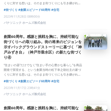
くりに対する想いは、そのまま街づくりにも引き継がれま
した。そこに暮らす人たちの健康、快適・利便性、豊かな
#街づくり
#創業エピソード60周年
#住宅
コミュニティを実現し、その街で生活することの誇りであ
2023年11月28日 08時00分
るシビックプライドを醸成するトータ
パナソニック ホームズ株式会社
創業60周年。感謝と挑戦を胸に、持続可能な
街づくりへの取り組み。街の将来のビジョンを
示すバックグラウンドストーリーに基づく「神
戸みずき台」（神戸市垂水区）の新たな街づく
り④
“住まいの器”だけでなく“住まい手の心豊かな暮らし”を商品
開発で実現する、という創業当時の松下幸之助社主の家づ
くりに対する思いは、そのまま街づくりにも引き継がれま
した。そこに暮らす人たちの健康、快適・利便性、豊かな
#街づくり
#創業エピソード60周年
#住宅
コミュニティを実現し、その街で生活することの誇りであ
2023年11月17日 23時41分
るシビックプライドを醸成するトータ
パナソニック ホームズ株式会社
創業60周年。感謝と挑戦を胸に、持続可能な