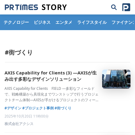
テクノロジー
ビジネス
エンタメ
ライフスタイル
ファイナン
#街づくり
AXIS Capability for Clients (3) —AXISが生
み出す多彩なデザインソリューション
AXIS Capability for Clients FIELD ―多彩なフィールド
で、戦略構築から具現化までワンストップで行うプロジェ
クトチーム体制―AXISが手がけるプロジェクトのフィール
ドは、空間設計からまちづくり、ブランディングに至るま
#デザイン
#プロジェクト事例
#街づくり
で広範囲にわたっています。その具現化には、社内のクリ
2025年10月20日 11時00分
エ
株式会社アクシス