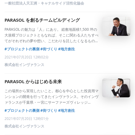
一般社団法人天王洲・キャナルサイド活性化協会
PARASOL を創るチームビルディング
PARASOL の魅力は「人」にあり。 総敷地面積1,500 坪の
大規模プロジェクトともなれば、そこに関わる人たちすべ
てがそれぞれの夢や想い、こだわりを託したくなるもの。
ともすれば、「船頭多くして...」という展開に陥りそうな
#プロジェクトの裏側
#街づくり
#地方創生
ものだが、そこには現実との折り合いをつけるプロフェッ
2021年07月20日 12時02分
ショナルの存在があった
株式会社インヴァランス
PARASOL からはじめる未来
この場所から実現したいこと。都心を中心とした投資用マ
ンションの開発を行ってきたインヴァランス。そのインヴ
ァランスが千葉県・一宮にサーファーズヴィレッジ
「PARASOL THE SURFSIDE VILLAGE（パラソル ザ・サー
#プロジェクトの裏側
#街づくり
#地方創生
フサイド ヴィレッジ）」を作るというのは、少し意外に映
2021年07月20日 12時01分
るかもしれない。し
株式会社インヴァランス