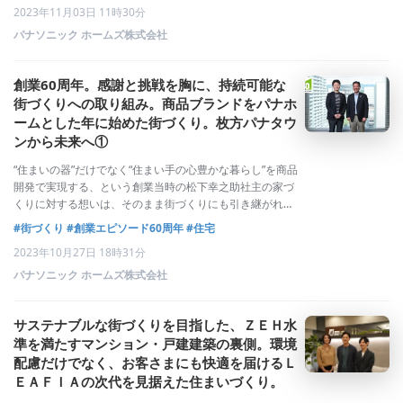
2023年11月03日 11時30分
るシビックプライドを醸成するトータ
パナソニック ホームズ株式会社
創業60周年。感謝と挑戦を胸に、持続可能な
街づくりへの取り組み。商品ブランドをパナホ
ームとした年に始めた街づくり。枚方パナタウ
ンから未来へ①
“住まいの器”だけでなく“住まい手の心豊かな暮らし”を商品
開発で実現する、という創業当時の松下幸之助社主の家づ
くりに対する想いは、そのまま街づくりにも引き継がれま
した。そこに暮らす人々の安心・安全、快適・利便性、豊
#街づくり
#創業エピソード60周年
#住宅
かなコミュニティを実現し、その街で生活することを誇り
2023年10月27日 18時31分
に感じるシビックプライドを醸成する
パナソニック ホームズ株式会社
サステナブルな街づくりを目指した、ＺＥＨ水
準を満たすマンション・戸建建築の裏側。環境
配慮だけでなく、お客さまにも快適を届けるＬ
ＥＡＦＩＡの次代を見据えた住まいづくり。