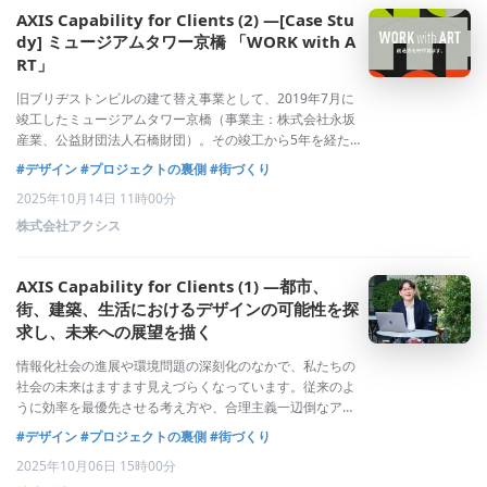
AXIS Capability for Clients (2) —[Case Stu
dy] ミュージアムタワー京橋 「WORK with A
RT」
旧ブリヂストンビルの建て替え事業として、2019年7月に
竣工したミュージアムタワー京橋（事業主：株式会社永坂
産業、公益財団法人石橋財団）。その竣工から5年を経た
2024年11月1日、「WORK with ART」をコンセプトに、
#デザイン
#プロジェクトの裏側
#街づくり
「アート」の力で「働く」ことに豊かな価値を与えるオフ
2025年10月14日 11時00分
ィスビルとして新たな
株式会社アクシス
AXIS Capability for Clients (1) —都市、
街、建築、生活におけるデザインの可能性を探
求し、未来への展望を描く
情報化社会の進展や環境問題の深刻化のなかで、私たちの
社会の未来はますます見えづらくなっています。従来のよ
うに効率を最優先させる考え方や、合理主義一辺倒なアプ
ローチでは、こうしたさまざまな問題に対応できなくなっ
#デザイン
#プロジェクトの裏側
#街づくり
てきています。私たちは都市、街、建築、生活をフィール
2025年10月06日 15時00分
ドとして、そこにデザインの力を持ち込むこ