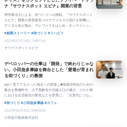
ナ『サウナスポット エビナ』開業の背景
理学療法士による、街づくりへの挑戦。『サウナスポット
エビナ』開業の背景新型コロナウイルスの流行を契機に、
デジタル化が進み、テレワークをはじめ、オンラインショ
ッピング、デリバリーサービス等、とても便利な世の中に
#創業ストーリー
#街づくり
#リハビリ
なったと感じています。それに伴い、外出の頻度が減った
2023年01月18日 15時15分
人も多いといわれています。身体活動量が
サウナスポットエビナ
デベロッパーの仕事は「開発」で終わりじゃな
い。小田急多摩線を舞台とした「愛着が育まれ
る街づくり」の裏側
epi.1 育ててもらった地元への恩返し■地域活性化のための
拠点を整備昨今、少子高齢化や沿線人口の減少、コロナ禍
における生活様式の変化などを背景に、「次世代につなが
る街づくり」は年々重要視されています。そのような背景
#街づくり
#小田急多摩線
#カフェ
の中で当社は、小田急グループが永年住宅開発を行ってき
2022年08月30日 09時30分
た小田急多摩線栗平駅前に多世代の
小田急不動産株式会社