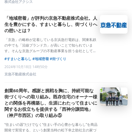
株式会社アクシス
「地域密着」が評判の京急不動産株式会社。人
生を豊かにする、すまいと暮らし、街づくりへ
の想いとは？
「京急」の略称が定着している京浜急行電鉄は、関東私鉄
の中でも「沿線ブランド力」が高いことで知られていま
す。そんな京急グループの不動産事業を担う会社として、
沿線を中心としたお客様から高い評判を得ているのが、京
#すまいと暮らし
#地域密着
#街づくり
急不動産株式会社です。取締役社長の田中利充氏が、すま
2024年10月18日 14時50分
いと暮らし、街づくりに込める想いなどを語り
京急不動産株式会社
創業60周年。感謝と挑戦を胸に、持続可能な
街づくりへの取り組み。既存住宅のオーナー様
との関係を再構築し、生涯にわたって住まいに
関するお役立ちを提供する「西神分譲団地」
（神戸市西区）の取り組み⑤
“住まいの器”だけでなく“住まい手の心豊かな暮らし”を商品
開発で実現する、という創業当時の松下幸之助社主の家づ