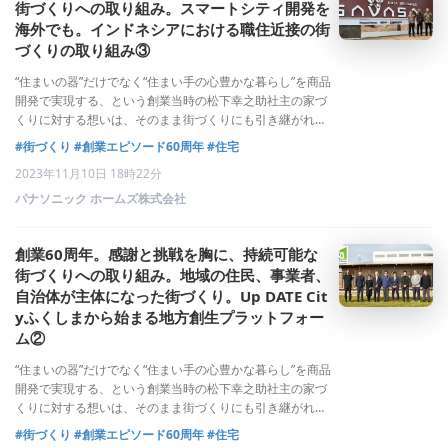
街づくりへの取り組み。スマートシティ開発を
海外でも。インドネシアにおける職住近接の街
づくりの取り組み③
“住まいの器”だけでなく“住まい手の心豊かな暮らし”を商品
開発で実現する、という創業当時の松下幸之助社主の家づ
くりに対する想いは、そのまま街づくりにも引き継がれま
した。そこに暮らす人たちの健康、快適・利便性、豊かな
#街づくり
#創業エピソード60周年
#住宅
コミュニティを実現し、その街で生活することの誇りであ
2023年11月10日 18時22分
るシビックプライドを醸成するトータ
パナソニック ホームズ株式会社
創業60周年。感謝と挑戦を胸に、持続可能な
街づくりへの取り組み。地域の住民、事業者、
自治体が主体になった街づくり。Up DATE Cit
yふくしまから始まる地方創生プラットフォー
ム②
“住まいの器”だけでなく“住まい手の心豊かな暮らし”を商品
開発で実現する、という創業当時の松下幸之助社主の家づ
くりに対する想いは、そのまま街づくりにも引き継がれま
した。そこに暮らす人たちの健康、快適・利便性、豊かな
#街づくり
#創業エピソード60周年
#住宅
コミュニティを実現し、その街で生活することの誇りであ