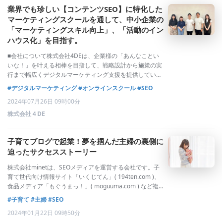
業界でも珍しい【コンテンツSEO】に特化した
マーケティングスクールを通して、中小企業の
「マーケティングスキル向上」、「活動のイン
ハウス化」を目指す。
■会社について株式会社4DEは、企業様の「あんなことい
いな！」を叶える相棒を目指して、戦略設計から施策の実
行まで幅広くデジタルマーケティング支援を提供していま
す。４DEが見据えるビジョンは「企業規模問わずデジタル
#デジタルマーケティング
#オンラインスクール
#SEO
マーケティングが正しく行える環境を創造すること」を掲
2024年07月26日 09時00分
げており、主に中小企業様を中心に事業
株式会社４DE
子育てブログで起業！夢を掴んだ主婦の裏側に
迫ったサクセスストーリー
株式会社minetは、SEOメディアを運営する会社です。子
育て世代向け情報サイト「いくじてん」( 194ten.com )、
食品メディア「もぐうまっ！」( moguuma.com ) など複
数のサイトを立ち上げ、グロースさせてきました。今回は
#子育て
#主婦
#SEO
代表取締役の東中川 眸氏（以下、ひとみ）に、「いくじて
2024年01月22日 09時50分
ん」