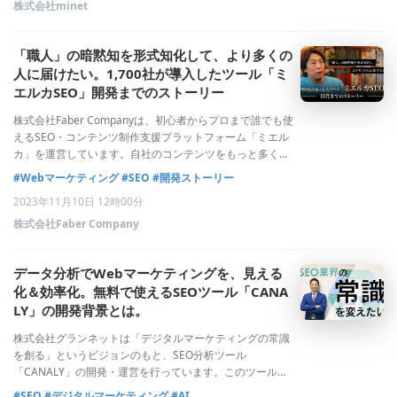
株式会社minet
「職人」の暗黙知を形式知化して、より多くの
人に届けたい。1,700社が導入したツール「ミ
エルカSEO」開発までのストーリー
株式会社Faber Companyは、初心者からプロまで誰でも使
えるSEO・コンテンツ制作支援プラットフォーム「ミエル
カ」を運営しています。自社のコンテンツをもっと多くの
人に届けたいが、社内の知識やリソース不足でなかなかう
#Webマーケティング
#SEO
#開発ストーリー
まく進まないという悩みを持つ、約1700社ほどの企業に
2023年11月10日 12時00分
「ミエルカSEO」という
株式会社Faber Company
データ分析でWebマーケティングを、見える
化＆効率化。無料で使えるSEOツール「CANA
LY」の開発背景とは。
株式会社グランネットは「デジタルマーケティングの常識
を創る」というビジョンのもと、SEO分析ツール
「CANALY」の開発・運営を行っています。このツール
は、デジタルマーケティング業界において「何が正しいの
#SEO
#デジタルマーケティング
#AI