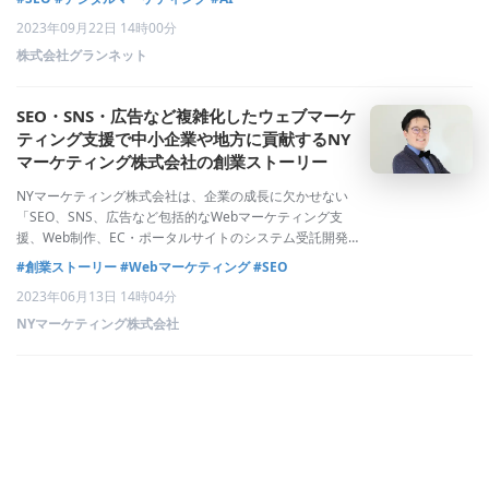
か」が曖昧になっている状況を打破するために、2022年
2023年09月22日 14時00分
11月にリリースされました。幅広い業界で導
株式会社グランネット
SEO・SNS・広告など複雑化したウェブマーケ
ティング支援で中小企業や地方に貢献するNY
マーケティング株式会社の創業ストーリー
NYマーケティング株式会社は、企業の成長に欠かせない
「SEO、SNS、広告など包括的なWebマーケティング支
援、Web制作、EC・ポータルサイトのシステム受託開発」
を行っています。本ストーリーでは、そんなNYマーケティ
#創業ストーリー
#Webマーケティング
#SEO
ング株式会社がどのように生まれたのか、また事業の展望
2023年06月13日 14時04分
や思い描くについて代表の中川裕
NYマーケティング株式会社