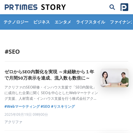
テクノロジー
ビジネス
エンタメ
ライフスタイル
ファイナン
#SEO
ゼロからSEO内製化を実現 ～未経験から１年
で月間50万表示を達成、流入数も数倍に～
アクリファのSEO研修・インハウス支援で「SEO内製化」
に成功した企業に聞く SEOを中心としたWebマーケティン
グ支援、人材育成・インハウス支援を行う株式会社アクリ
ファ（本社：東京都渋谷区、代表取締役：多胡 賢啓）は、
#Webマーケティング
#SEO
#リスキリング
「SEOライティング研修、インハウス支援サービス」の導
2025年09月19日 09時00分
入事例として、株
アクリファ